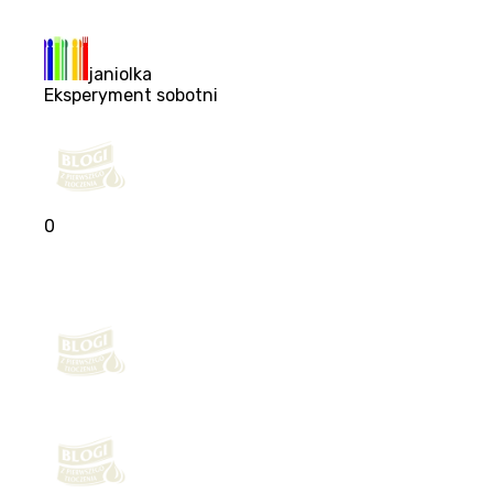
janiolka
Eksperyment sobotni
0