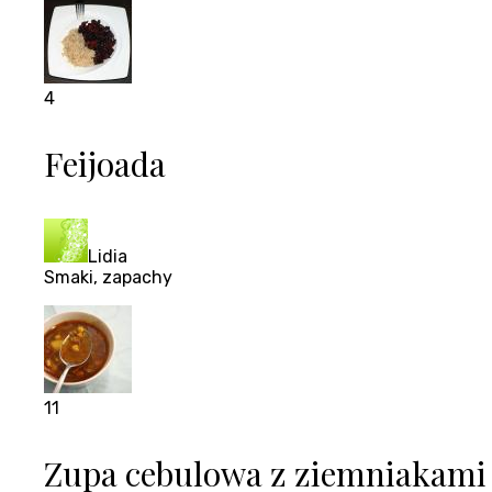
4
Feijoada
Lidia
Smaki, zapachy
11
Zupa cebulowa z ziemniakami