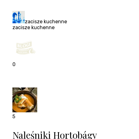
zacisze kuchenne
zacisze kuchenne
0
5
Naleśniki Hortobágy