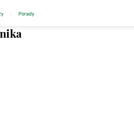
zy
Porady
wnika