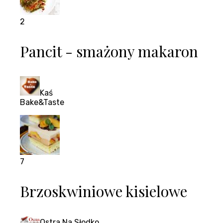
2
Pancit - smażony makaron
Kaś
Bake&Taste
7
Brzoskwiniowe kisielowe
Ostra Na Słodko