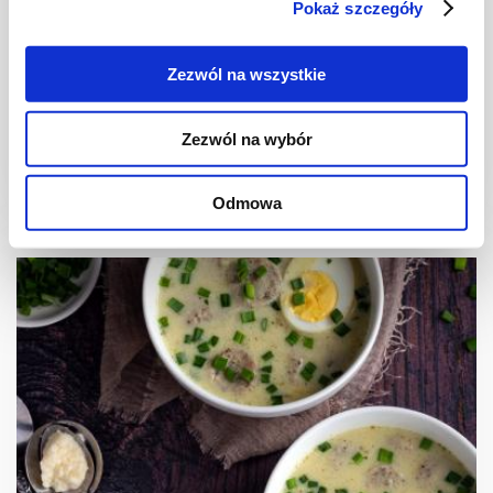
Pokaż szczegóły
ZUPY
Żurek wielkanocny
Zezwól na wszystkie
Zezwól na wybór
1 godz.
2645 kcal
5
Odmowa