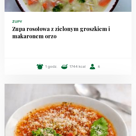
ZUPY
Zupa rosołowa z zielonym groszkiem i
makaronem orzo
1 godz.
1744 kcal
6