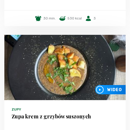
30 min.
530 kcal
3
WIDEO
ZUPY
Zupa krem z grzybów suszonych