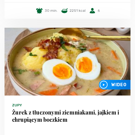
30 min.
2251 kcal
6
WIDEO
ZUPY
Żurek z tłuczonymi ziemniakami, jajkiem i
chrupiącym boczkiem