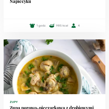
Napiecyku
1 godz.
985 kcal
4
ZUPY
Zupa porowo-pieczarkowa z drobiowymi