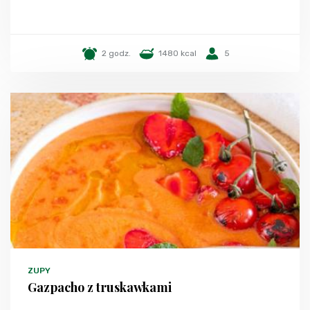
2 godz.
1480 kcal
5
ZUPY
Gazpacho z truskawkami