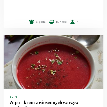
3 godz.
1177 kcal
4
ZUPY
Zupa - krem z wiosennych warzyw -