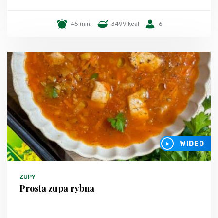
45 min.
3499 kcal
6
WIDEO
ZUPY
Prosta zupa rybna