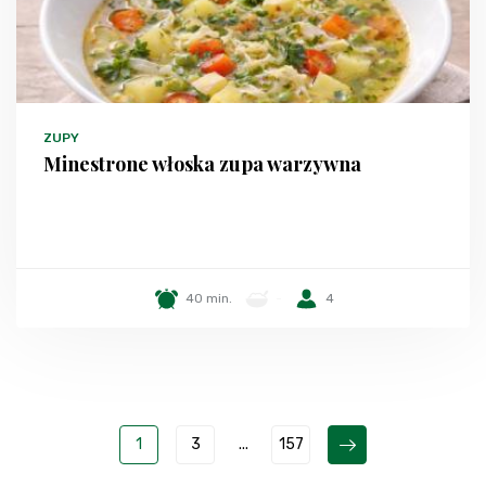
ZUPY
Minestrone włoska zupa warzywna
40 min.
-
4
1
3
...
157