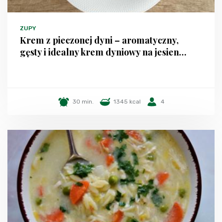
ZUPY
Krem z pieczonej dyni – aromatyczny,
gęsty i idealny krem dyniowy na jesien…
30 min.
1345 kcal
4