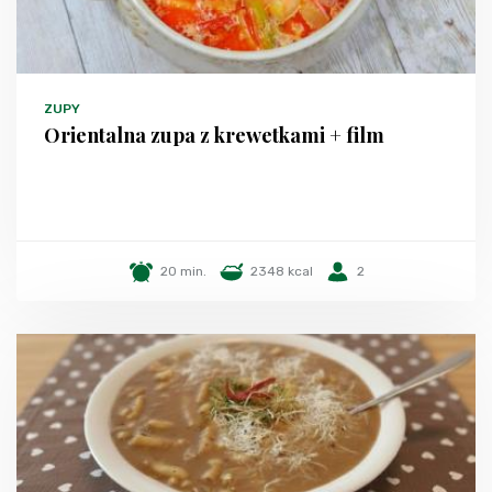
ZUPY
Orientalna zupa z krewetkami + film
20 min.
2348 kcal
2