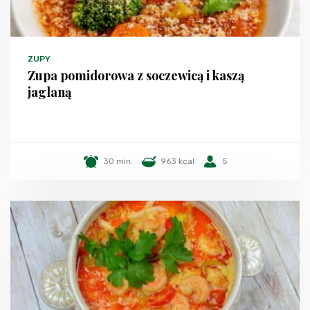
ZUPY
Zupa pomidorowa z soczewicą i kaszą
jaglaną
30 min.
963 kcal
5