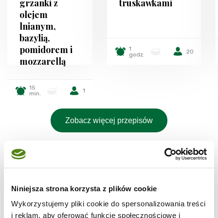
grzanki z
truskawkami
olejem
lnianym,
bazylią,
pomidorem i
1
-
20
godz.
mozzarellą
15
-
1
min.
Zobacz więcej przepisów
Niniejsza strona korzysta z plików cookie
Poznaj odpowiedzi na
Wykorzystujemy pliki cookie do spersonalizowania treści
i reklam, aby oferować funkcje społecznościowe i