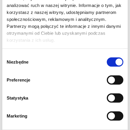
najczęstsze pytania dotyczące
analizować ruch w naszej witrynie. Informacje o tym, jak
naszych produktów
korzystasz z naszej witryny, udostępniamy partnerom
społecznościowym, reklamowym i analitycznym.
Partnerzy mogą połączyć te informacje z innymi danymi
otrzymanymi od Ciebie lub uzyskanymi podczas
Z czego powstaje olej Kujawski?
korzystania z ich usług.
Olej Kujawski jest tłoczony z polskich
nasion rzepaku pozyskiwanych od
Wybór
wyselekcjonowanych dostawców.
Niezbędne
zgody
Czy olej Kujawski jest polski?
Preferencje
Olej Kujawski jest produktem polskim.
Tłoczony jest z polskiego rzepaku w
zakładach zlokalizowanych w Kruszwicy i
Statystyka
Brzegu.
Marketing
Gdzie jest produkowany olej
Kujawski?