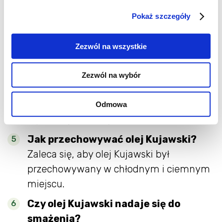
Olej Kujawski jest produkowany w
Pokaż szczegóły
zakładach usytuowanych w Kruszwicy i
Brzegu.
Zezwól na wszystkie
Czy olej Kujawski jest produkowany z
polskiego rzepaku?
Zezwól na wybór
Olej Kujawski jest tłoczony z polskich
nasion rzepaku pozyskiwanych od
Odmowa
wyselekcjonowanych dostawców.
Jak przechowywać olej Kujawski?
Zaleca się, aby olej Kujawski był
przechowywany w chłodnym i ciemnym
miejscu.
Czy olej Kujawski nadaje się do
smażenia?