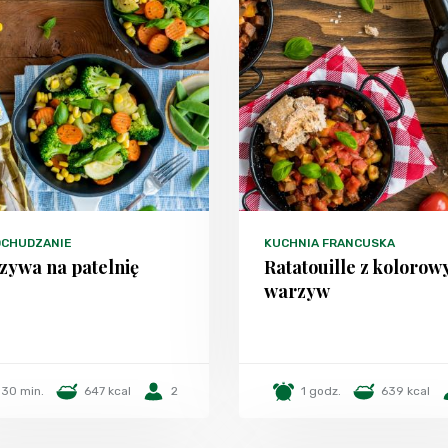
DCHUDZANIE
KUCHNIA FRANCUSKA
zywa na patelnię
Ratatouille z kolorow
warzyw
30 min.
647 kcal
2
1 godz.
639 kcal