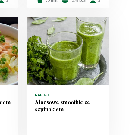
2
30 min.
1075 kcal
2
NAPOJE
siem
Aloesowe smoothie ze
szpinakiem