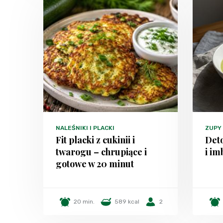
NALEŚNIKI I PLACKI
ZUPY
Fit placki z cukinii i
Deto
twarogu – chrupiące i
i im
gotowe w 20 minut
20 min.
589 kcal
2