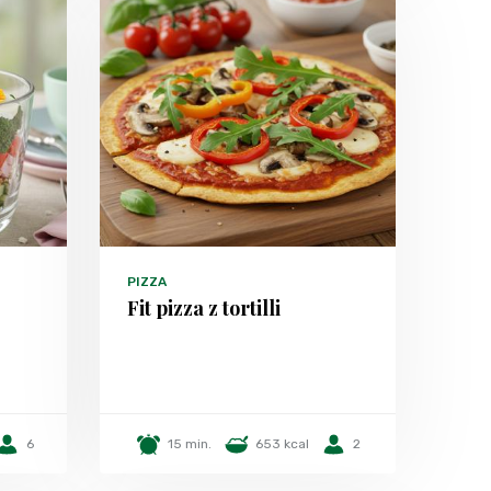
PIZZA
Fit pizza z tortilli
6
15 min.
653 kcal
2