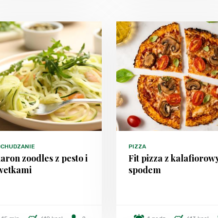
DCHUDZANIE
PIZZA
ron zoodles z pesto i
Fit pizza z kalafioro
wetkami
spodem