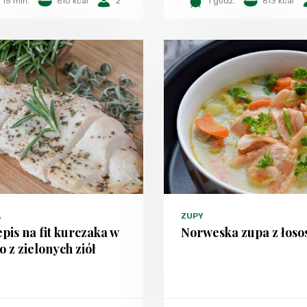
15 min.
610 kcal
2
1 godz.
613 kcal
A
ZUPY
pis na fit kurczaka w
Norweska zupa z łoso
o z zielonych ziół