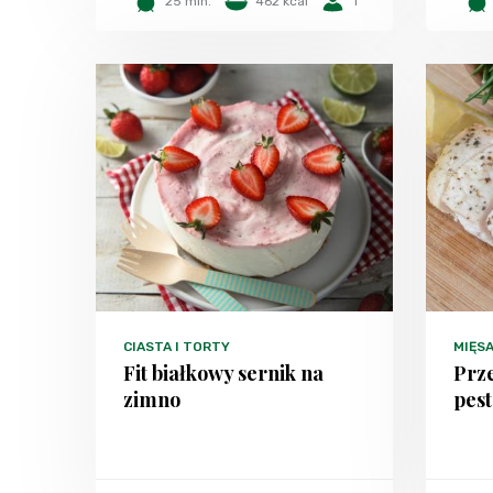
25 min.
462 kcal
1
CIASTA I TORTY
MIĘS
Fit białkowy sernik na
Prze
zimno
pest