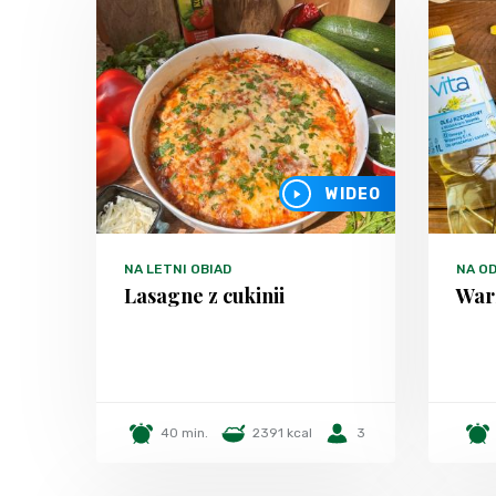
WIDEO
NA LETNI OBIAD
NA O
Lasagne z cukinii
War
40 min.
2391 kcal
3