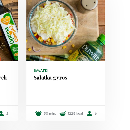
SAŁATKI
ych
Sałatka gyros
2
30 min.
1225 kcal
6