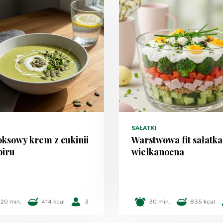
SAŁATKI
ksowy krem z cukinii
Warstwowa fit sałatka
biru
wielkanocna
20 min.
414 kcal
3
30 min.
835 kcal