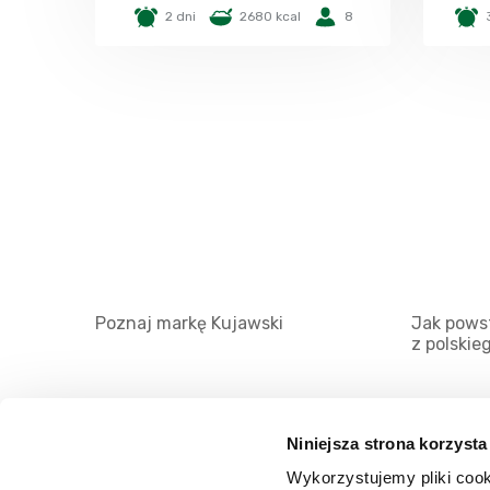
2 dni
2680 kcal
8
Poznaj markę Kujawski
Jak powst
z polskie
Niniejsza strona korzysta
Wykorzystujemy pliki cook
O serwisie