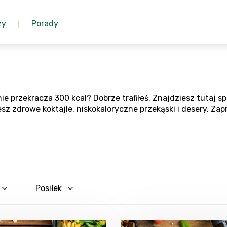
zy
Porady
a nie przekracza 300 kcal? Dobrze trafiłeś. Znajdziesz tut
sz zdrowe koktajle, niskokaloryczne przekąski i desery. Zapr
Posiłek