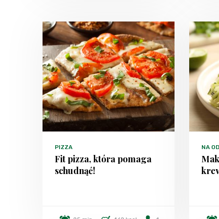
PIZZA
NA O
Fit pizza, która pomaga
Maka
schudnąć!
kre