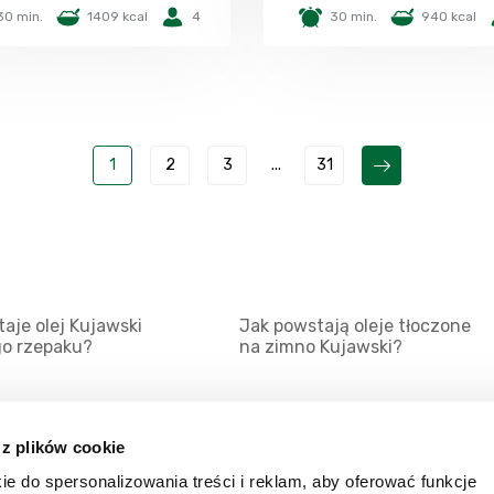
30 min.
1409 kcal
4
30 min.
940 kcal
1
2
3
...
31
aje olej Kujawski
Jak powstają oleje tłoczone
go rzepaku?
na zimno Kujawski?
 z plików cookie
ie do spersonalizowania treści i reklam, aby oferować funkcje
Mapa serwisu
Kat