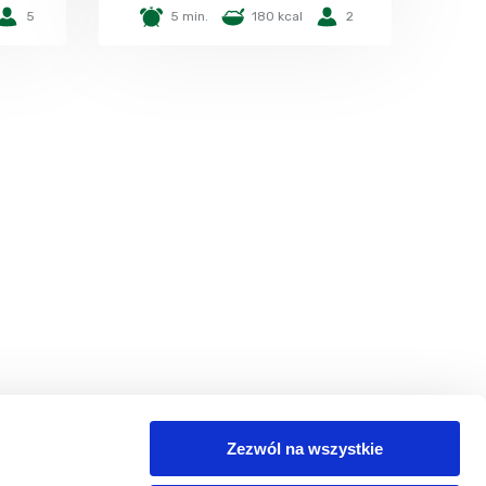
5
5 min.
180 kcal
2
Zezwól na wszystkie
egorie