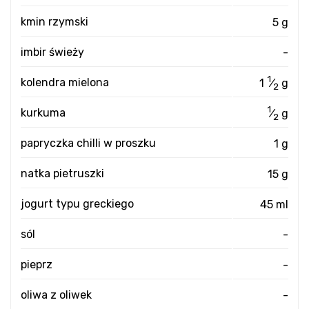
kmin rzymski
5 g
imbir świeży
-
1
kolendra mielona
1
⁄
g
2
1
kurkuma
⁄
g
2
papryczka chilli w proszku
1 g
natka pietruszki
15 g
jogurt typu greckiego
45 ml
sól
-
pieprz
-
oliwa z oliwek
-