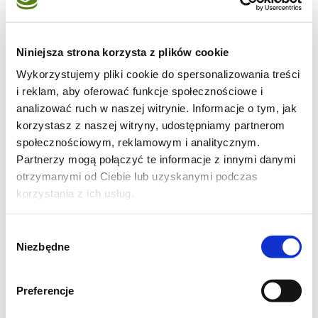
1/2 łyżeczki mielonej kolendry
1/4 łyżeczki kurkumy
Niniejsza strona korzysta z plików cookie
Wykorzystujemy pliki cookie do spersonalizowania treści
1/2 łyżeczki chili w proszku
i reklam, aby oferować funkcje społecznościowe i
analizować ruch w naszej witrynie. Informacje o tym, jak
1/2 pęczka natki pietruszki lub mały pęczek
korzystasz z naszej witryny, udostępniamy partnerom
kolendry
społecznościowym, reklamowym i analitycznym.
Partnerzy mogą połączyć te informacje z innymi danymi
3 jogurtu greckiego lub łyżki śmietany 12%
otrzymanymi od Ciebie lub uzyskanymi podczas
korzystania z ich usług.
sól i pieprz
Wybór
Niezbędne
oliwa z oliwek do smażenia
zgody
Preferencje