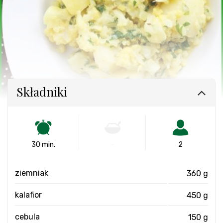
Składniki
30 min.
-
2
ziemniak
360 g
kalafior
450 g
cebula
150 g