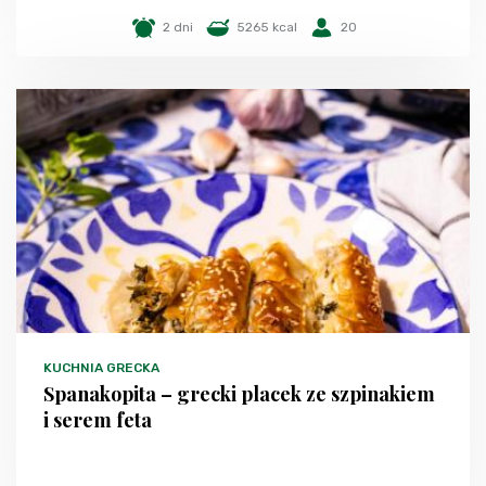
2 dni
5265 kcal
20
KUCHNIA GRECKA
Spanakopita – grecki placek ze szpinakiem
i serem feta