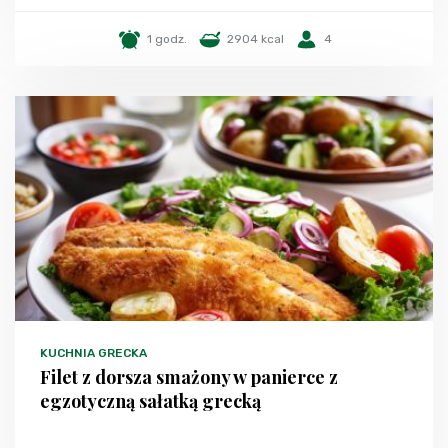
1 godz.
2904 kcal
4
KUCHNIA GRECKA
Filet z dorsza smażony w panierce z
egzotyczną sałatką grecką