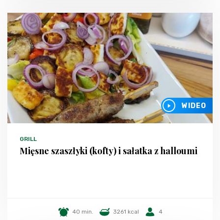
WIDEO
GRILL
Mięsne szaszłyki (kofty) i sałatka z halloumi
40 min.
3261 kcal
4