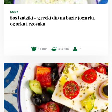
SOSY
Sos tzatziki - grecki dip na bazie jogurtu,
ogórka i czosnku
15 min.
616 kcal
4