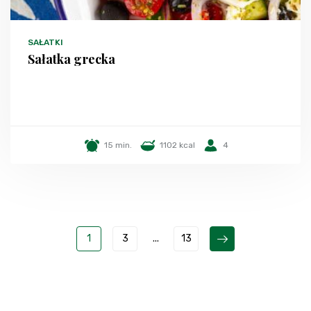
SAŁATKI
Sałatka grecka
15 min.
1102 kcal
4
1
3
...
13