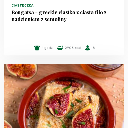
CIASTECZKA
Bougatsa - greckie ciastko z ciasta filo z
nadzieniem z semoliny
1 godz.
2903 kcal
8