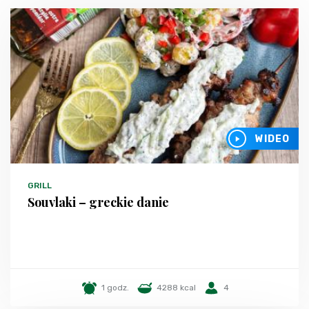
WIDEO
GRILL
Souvlaki – greckie danie
1 godz.
4288 kcal
4