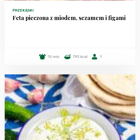
PRZEKĄSKI
Feta pieczona z miodem, sezamem i figami
15 min.
792 kcal
1