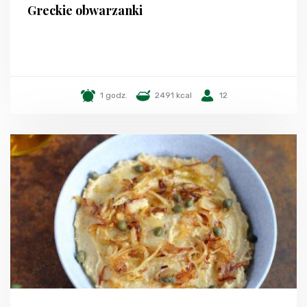
Greckie obwarzanki
1 godz.
2491 kcal
12