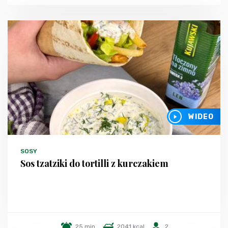
WIDEO
SOSY
Sos tzatziki do tortilli z kurczakiem
25 min.
2041 kcal
2