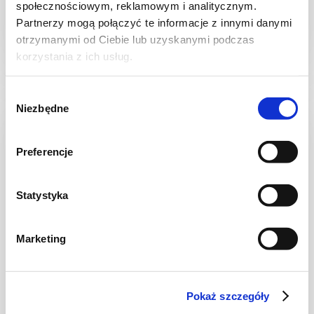
społecznościowym, reklamowym i analitycznym.
Partnerzy mogą połączyć te informacje z innymi danymi
otrzymanymi od Ciebie lub uzyskanymi podczas
30 min.
756 kcal
4
korzystania z ich usług.
Wybór
Niezbędne
zgody
Preferencje
Statystyka
Marketing
SAŁATKI
Pokaż szczegóły
Sałatka pomidorowa z octem jabłkowym