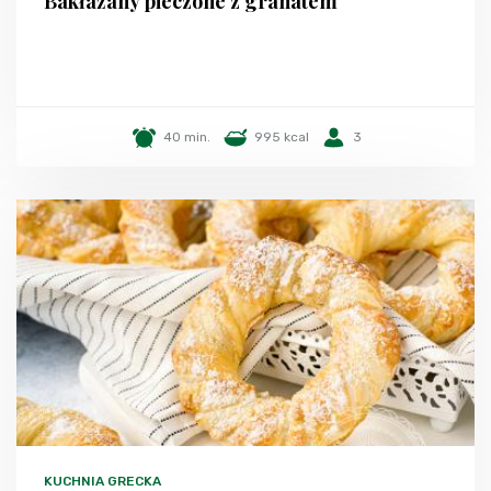
Bakłażany pieczone z granatem
40 min.
995 kcal
3
KUCHNIA GRECKA