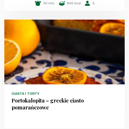
30 min.
865 kcal
5
CIASTA I TORTY
Portokalopita – greckie ciasto
pomarańczowe