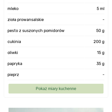
mleko
5 ml
zioła prowansalskie
-
pesto z suszonych pomidorów
50 g
cukinia
200 g
oliwki
15 g
papryka
35 g
pieprz
-