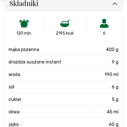
Składniki
120 min.
2195 kcal
6
mąka pszenna
400 g
drożdże suszone instant
9 g
woda
190 ml
sól
6 g
cukier
5 g
oliwa
45 ml
jajko
60 g