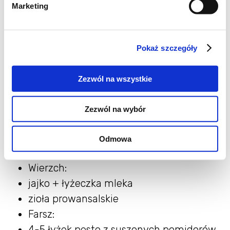
Marketing
Porcje: 6
Składniki
Pokaż szczegóły
Ciasto:
400 g mąki pszennej typ 650
Zezwól na wszystkie
3 łyżeczki suszonych drożdży instant
190 ml letniej wody
Zezwól na wybór
łyżeczka soli
łyżeczka cukru
Odmowa
2-3 łyżki oliwy
Wierzch:
jajko + łyżeczka mleka
zioła prowansalskie
Farsz:
4-5 łyżek pesto z suszonych pomidorów