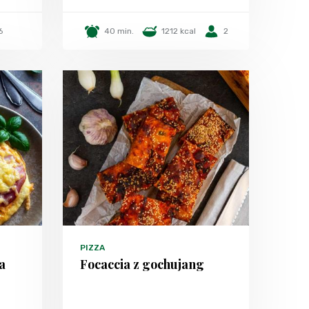
6
40 min.
1212 kcal
2
PIZZA
a
Focaccia z gochujang