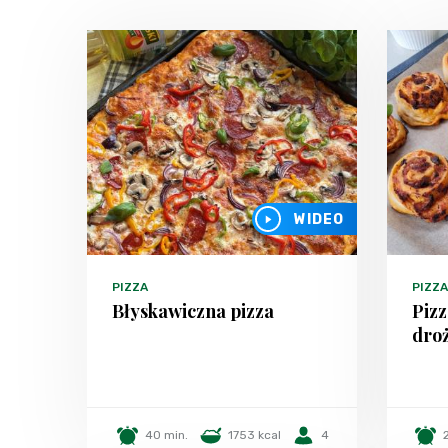
WIDEO
PIZZA
PIZZA
Błyskawiczna pizza
Pizz
dro
40 min.
1753 kcal
4