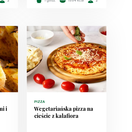
2
1 godz.
1554 kcal
2
PIZZA
i i
Wegetariańska pizza na
cieście z kalafiora