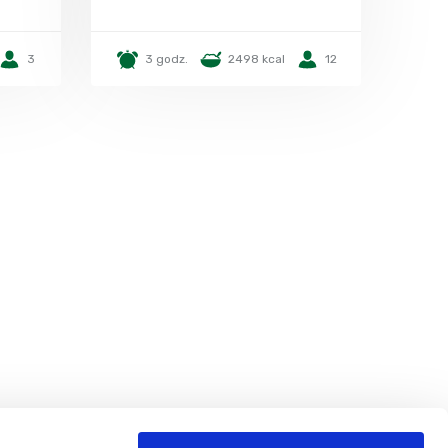
3
3 godz.
2498 kcal
12