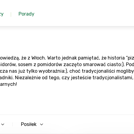
zy
Porady
iedzą, że z Włoch. Warto jednak pamiętać, że historia “pizz
idorów, sosem z pomidorów zaczęto smarować ciasto:). Pods
cza nas już tylko wyobraźnia:), choć tradycjonaliści moglib
adniki. Niezależnie od tego, czy jesteście tradycjonalistam
narnych!
Posiłek