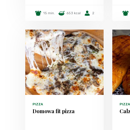
15 min.
653 kcal
2
PIZZA
PIZZA
Domowa fit pizza
Calz