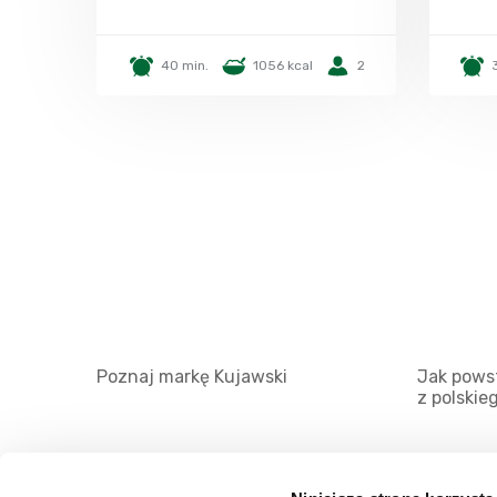
40 min.
1056 kcal
2
Poznaj markę Kujawski
Jak powst
z polskie