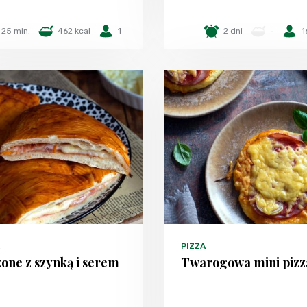
25 min.
462 kcal
1
2 dni
-
1
PIZZA
one z szynką i serem
Twarogowa mini pizz