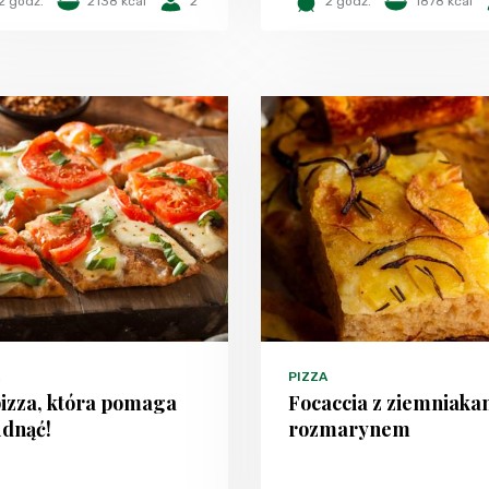
2 godz.
2138 kcal
2
2 godz.
1878 kcal
PIZZA
pizza, która pomaga
Focaccia z ziemniakam
udnąć!
rozmarynem