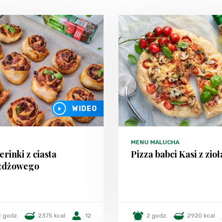
WIDEO
MENU MALUCHA
erinki z ciasta
Pizza babci Kasi z zio
żdżowego
2 godz.
2375 kcal
12
2 godz.
2920 kcal