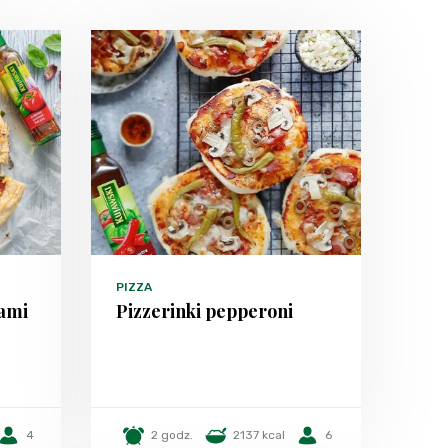
PIZZA
łami
Pizzerinki pepperoni
4
2 godz.
2137 kcal
6