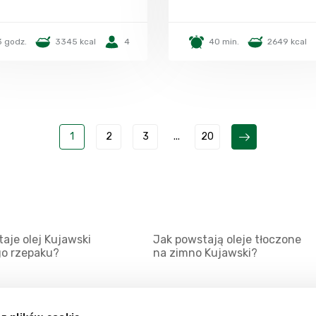
3 godz.
3345 kcal
4
40 min.
2649 kcal
1
2
3
...
20
aje olej Kujawski
Jak powstają oleje tłoczone
go rzepaku?
na zimno Kujawski?