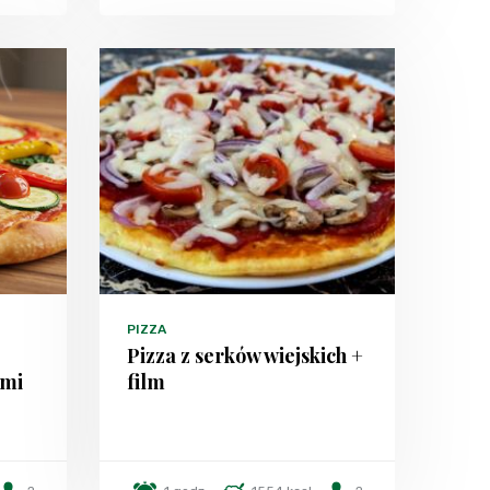
PIZZA
Pizza z serków wiejskich +
ami
film