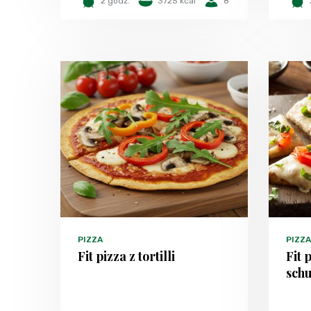
2 godz.
3725 kcal
8
PIZZA
PIZZA
Fit pizza z tortilli
Fit 
sch