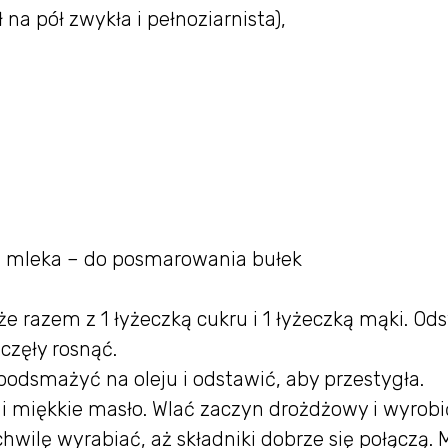
 na pół zwykła i pełnoziarnista),
ką mleka – do posmarowania bułek
e razem z 1 łyżeczką cukru i 1 łyżeczką mąki. Od
częły rosnąć.
odsmażyć na oleju i odstawić, aby przestygła.
 i miękkie masło. Wlać zaczyn drożdżowy i wyrobi
chwilę wyrabiać, aż składniki dobrze się połączą. 