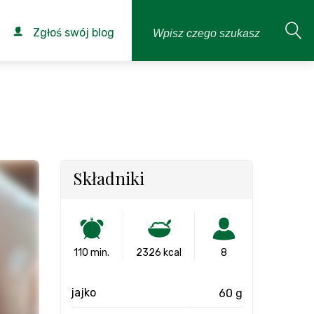
Zgłoś swój blog
Składniki
110 min.
2326 kcal
8
jajko
60 g