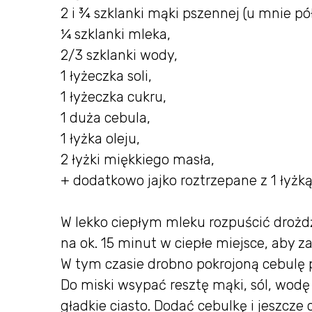
2 i ¾ szklanki mąki pszennej (u mnie pół
¼ szklanki mleka,
2/3 szklanki wody,
1 łyżeczka soli,
1 łyżeczka cukru,
1 duża cebula,
1 łyżka oleju,
2 łyżki miękkiego masła,
+ dodatkowo jajko roztrzepane z 1 łyż
W lekko ciepłym mleku rozpuścić drożdż
na ok. 15 minut w ciepłe miejsce, aby za
W tym czasie drobno pokrojoną cebulę p
Do miski wsypać resztę mąki, sól, wodę
gładkie ciasto. Dodać cebulkę i jeszcze 