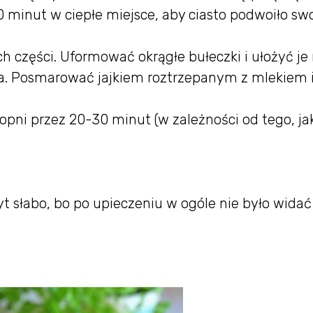
0 minut w ciepłe miejsce, aby ciasto podwoiło sw
h części. Uformować okrągłe bułeczki i ułożyć je
ia. Posmarować jajkiem roztrzepanym z mlekiem 
pni przez 20-30 minut (w zależności od tego, ja
t słabo, bo po upieczeniu w ogóle nie było widać