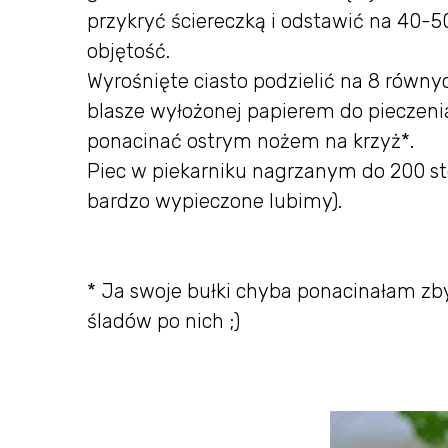
przykryć ściereczką i odstawić na 40-5
objętość.
Wyrośnięte ciasto podzielić na 8 równyc
blasze wyłożonej papierem do pieczen
ponacinać ostrym nożem na krzyż*.
Piec w piekarniku nagrzanym do 200 sto
bardzo wypieczone lubimy).
* Ja swoje bułki chyba ponacinałam zby
śladów po nich ;)