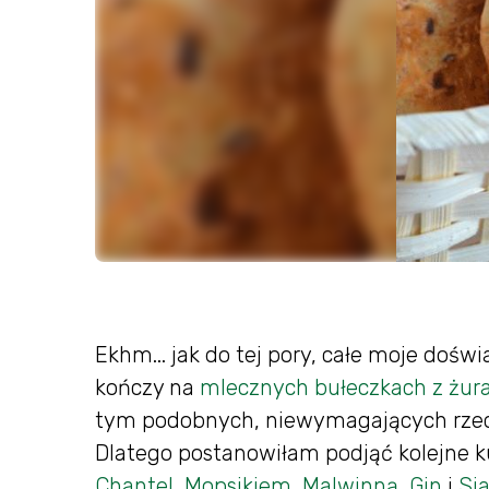
Ekhm... jak do tej pory, całe moje doś
kończy na
mlecznych bułeczkach z żur
tym podobnych, niewymagających rzec
Dlatego postanowiłam podjąć kolejne 
Chantel
,
Mopsikiem
,
Malwinną
,
Gin
i
Si