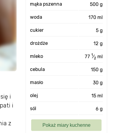
mąka pszenna
500 g
woda
170 ml
cukier
5 g
drożdże
12 g
1
mleko
77
⁄
ml
2
cebula
150 g
masło
30 g
olej
15 ml
ię i
pati i
sól
6 g
ia z