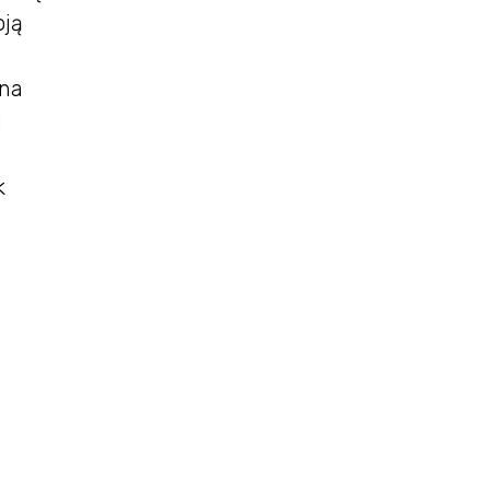
oją
 na
i
k