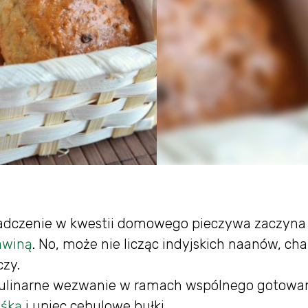
wiadczenie w kwestii domowego pieczywa zaczyna s
awiną
. No, może nie licząc indyjskich naanów, cha
zy.
kulinarne wezwanie w ramach wspólnego gotowan
aśką
i upiec cebulowe bułki.