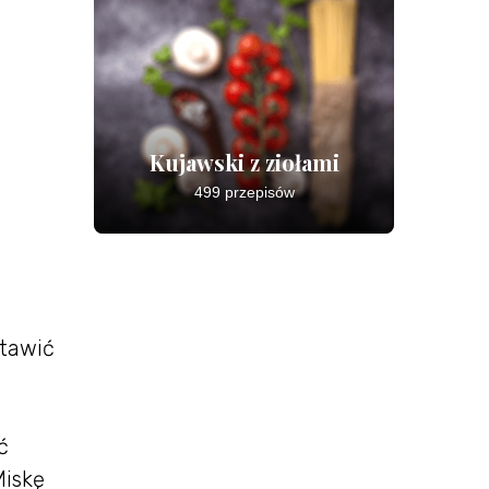
Kujawski z ziołami
499 przepisów
stawić
ć
Miskę