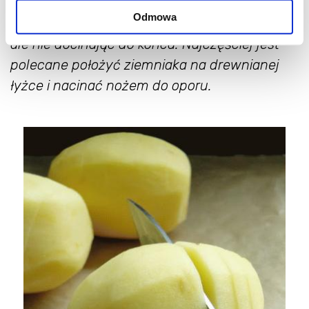
Odmowa
Ziemniaki obrać i pokroić na plastry 3-4 mm,
ale nie docinając do końca. Najczęściej jest
polecane położyć ziemniaka na drewnianej
łyżce i nacinać nożem do oporu.