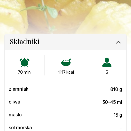
Składniki
70 min.
1117 kcal
3
ziemniak
810 g
oliwa
30-45 ml
masło
15 g
sól morska
-