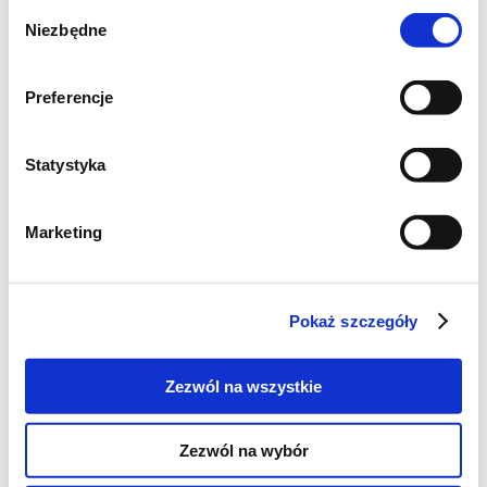
Wybór
Niezbędne
zgody
Preferencje
Statystyka
Składniki:
Marketing
po 2- 3 ziemniaki na osobę średniej
wielkości,
2-3 łyżki oliwy (zależy od ilości
Pokaż szczegóły
ziemniaków),
1 łyżka masła,
Zezwól na wszystkie
sól morska.
Zezwól na wybór
Przygotowanie: