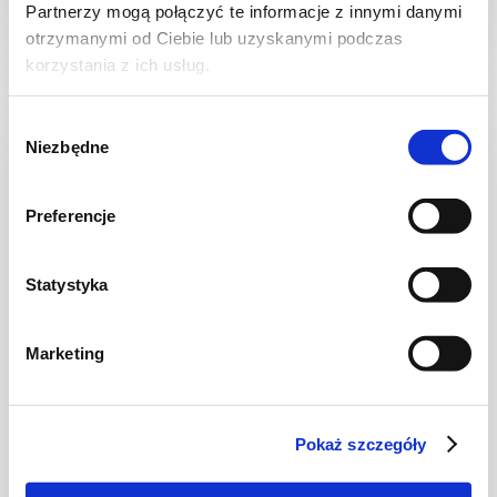
Partnerzy mogą połączyć te informacje z innymi danymi
1 godz.
1962 kcal
4
otrzymanymi od Ciebie lub uzyskanymi podczas
korzystania z ich usług.
Wybór
Niezbędne
zgody
Preferencje
Statystyka
Marketing
ZAPIEKANKI
Sheppard's pie – zapiekanka pasterska
Pokaż szczegóły