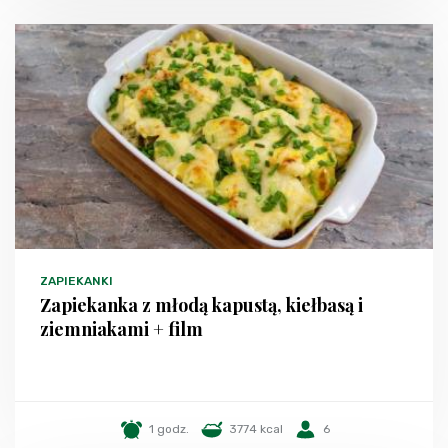
ZAPIEKANKI
Zapiekanka z młodą kapustą, kiełbasą i
ziemniakami + film
1 godz.
3774 kcal
6