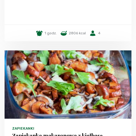
1 godz.
2806 kcal
4
ZAPIEKANKI
Zapiekanka makaronowa z kiełbasą,