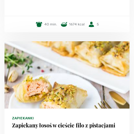
40 min.
1674 kcal
5
ZAPIEKANKI
Zapiekany łosoś w cieście filo z pistacjami