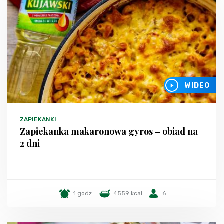
WIDEO
ZAPIEKANKI
Zapiekanka makaronowa gyros – obiad na
2 dni
1 godz.
4559 kcal
6