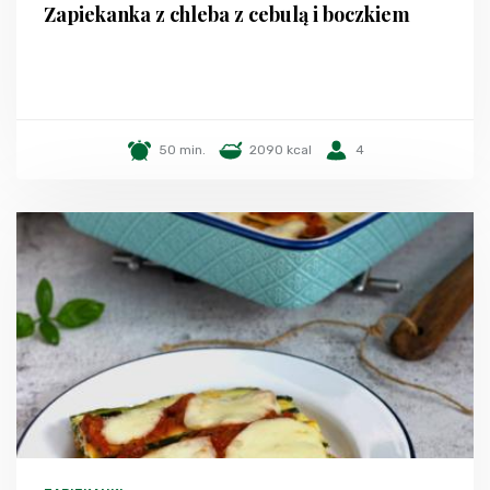
Zapiekanka z chleba z cebulą i boczkiem
50 min.
2090 kcal
4