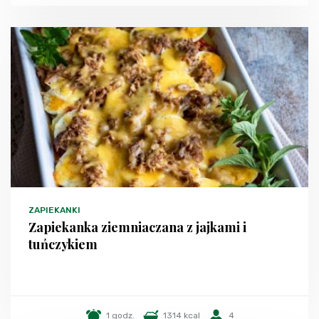
ZAPIEKANKI
Zapiekanka ziemniaczana z jajkami i
tuńczykiem
1 godz.
1314 kcal
4