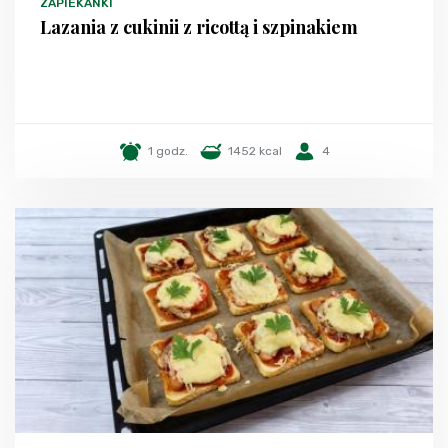
ZAPIEKANKI
Lazania z cukinii z ricottą i szpinakiem
1 godz.
1452 kcal
4