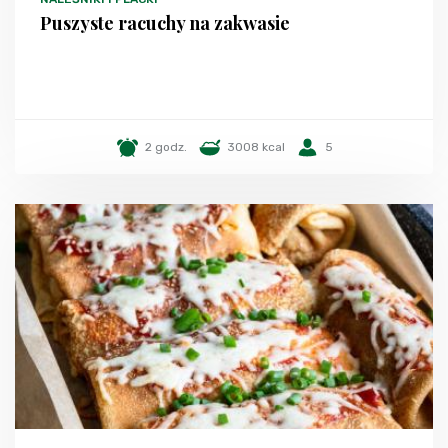
Puszyste racuchy na zakwasie
2 godz.
3008 kcal
5