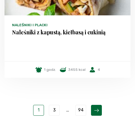
NALEŚNIKI I PLACKI
Naleśniki z kapustą, kiełbasą i cukinią
1 godz.
3455 kcal
4
1
3
...
94