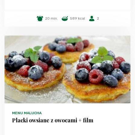
20 min.
589 kcal
2
MENU MALUCHA
Placki owsiane z owocami + film