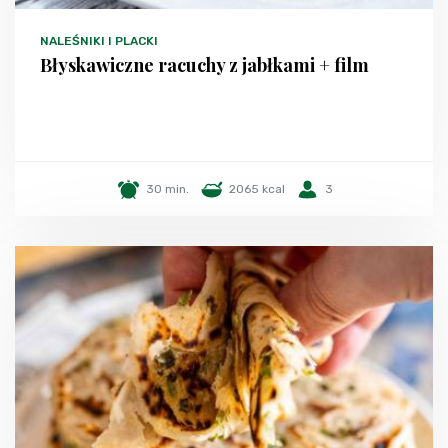
NALEŚNIKI I PLACKI
Błyskawiczne racuchy z jabłkami + film
30 min.
2065 kcal
3