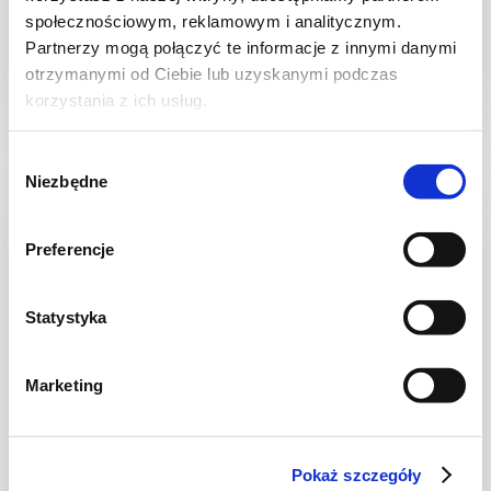
społecznościowym, reklamowym i analitycznym.
Partnerzy mogą połączyć te informacje z innymi danymi
otrzymanymi od Ciebie lub uzyskanymi podczas
1 godz.
5852 kcal
4
korzystania z ich usług.
Wybór
Niezbędne
zgody
Preferencje
Statystyka
Marketing
Pokaż szczegóły
NALEŚNIKI I PLACKI