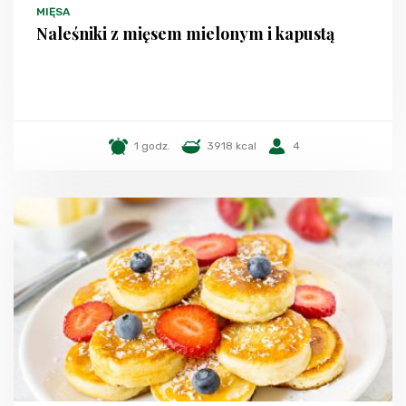
MIĘSA
Naleśniki z mięsem mielonym i kapustą
1 godz.
3918 kcal
4