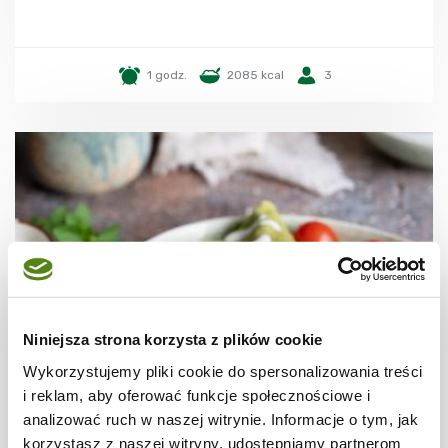
1 godz.
2085 kcal
3
Niniejsza strona korzysta z plików cookie
Wykorzystujemy pliki cookie do spersonalizowania treści
NALEŚNIKI I PLACKI
i reklam, aby oferować funkcje społecznościowe i
Szpinakowe naleśniki z kurczakiem,
analizować ruch w naszej witrynie. Informacje o tym, jak
papryką i cukinią
korzystasz z naszej witryny, udostępniamy partnerom