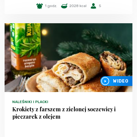
1 godz.
2028 kcal
5
WIDEO
NALEŚNIKI I PLACKI
Krokiety z farszem z zielonej soczewicy i
pieczarek z olejem