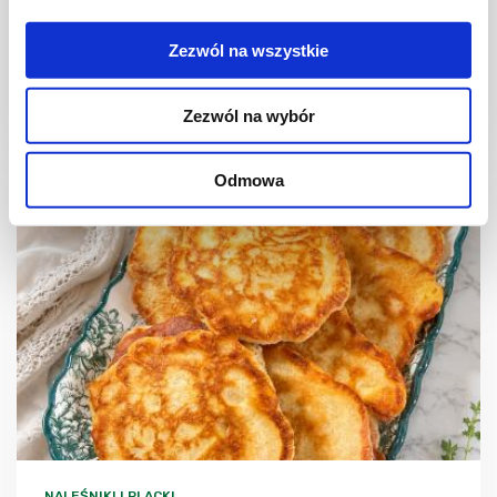
Racuchy drożdżowo-twarogowe
Zezwól na wszystkie
Zezwól na wybór
2 godz.
3010 kcal
6
Odmowa
NALEŚNIKI I PLACKI