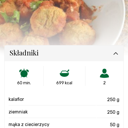
Składniki
60 min.
699 kcal
2
kalafior
250 g
ziemniak
250 g
mąka z ciecierzycy
50 g