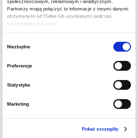
społecznościowym, reklamowym i analitycznym.
Partnerzy mogą połączyć te informacje z innymi danymi
otrzymanymi od Ciebie lub uzyskanymi podczas
korzystania z ich usług.
Wybór
Niezbędne
zgody
Preferencje
Statystyka
WEGAŃSKIE KOFTY Z KALAFIORA I
ZIEMNIAKÓW
Marketing
(2 porcje)
250g kalafiora,
250g ziemniaków,
Pokaż szczegóły
50g mąki z ciecierzycy*,