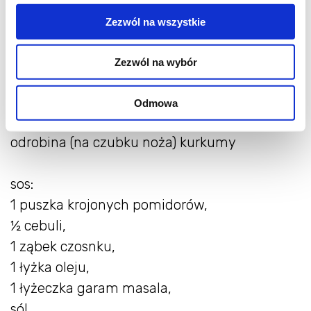
1 ząbek czosnku,
Zezwól na wszystkie
sól i pieprz,
½ łyżeczki mielonego kuminu,
Zezwól na wybór
½ łyżeczki mielonego kopru,
½ łyżeczki słodkiej lub ostrej papryki w
Odmowa
proszku,
odrobina (na czubku noża) kurkumy
sos:
1 puszka krojonych pomidorów,
½ cebuli,
1 ząbek czosnku,
1 łyżka oleju,
1 łyżeczka garam masala,
sól,