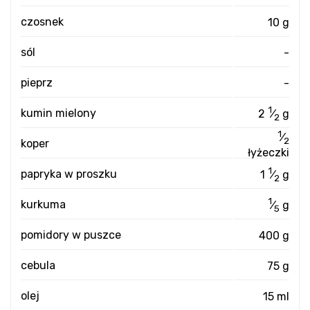
czosnek
10 g
sól
-
pieprz
-
1
kumin mielony
2
⁄
g
2
1
⁄
2
koper
łyżeczki
1
papryka w proszku
1
⁄
g
2
1
kurkuma
⁄
g
5
pomidory w puszce
400 g
cebula
75 g
olej
15 ml