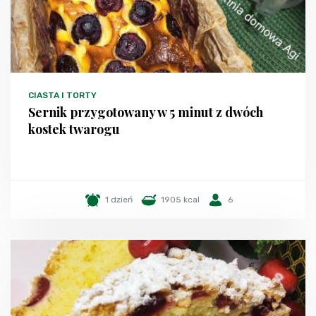
CIASTA I TORTY
Sernik przygotowany w 5 minut z dwóch
kostek twarogu
1 dzień
1905 kcal
6