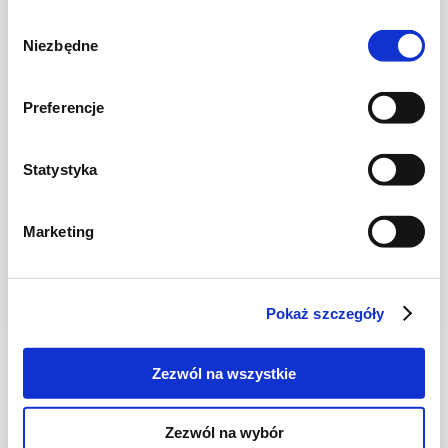
Wybór
Niezbędne
zgody
Preferencje
Statystyka
CIASTA I TORTY
Ciasto czekoladowe z cukinią i czereśniami
Marketing
Pokaż szczegóły
1 godz.
5271 kcal
16
Zezwól na wszystkie
Zezwól na wybór