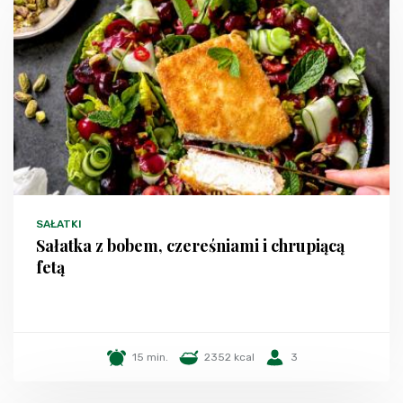
SAŁATKI
Sałatka z bobem, czereśniami i chrupiącą
fetą
15 min.
2352 kcal
3