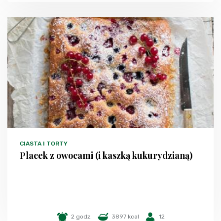
CIASTA I TORTY
Placek z owocami (i kaszką kukurydzianą)
2 godz.
3897 kcal
12