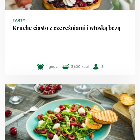
TARTY
Kruche ciasto z czereśniami i włoską bezą
1 godz.
3600 kcal
8