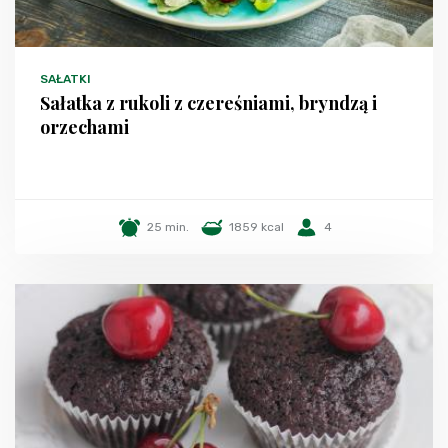
SAŁATKI
Sałatka z rukoli z czereśniami, bryndzą i
orzechami
25 min.
1859 kcal
4