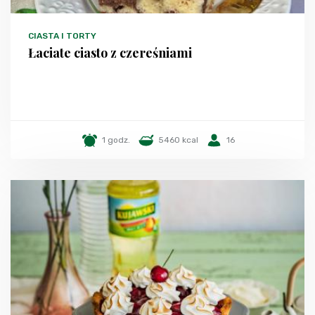
CIASTA I TORTY
Łaciate ciasto z czereśniami
1 godz.
5460 kcal
16