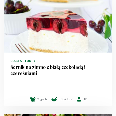
CIASTA I TORTY
Sernik na zimno z białą czekoladą i
czereśniami
2 godz.
5032 kcal
12