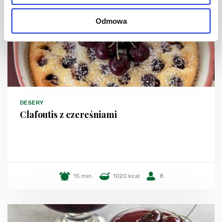
Odmowa
DESERY
Clafoutis z czereśniami
15 min.
1020 kcal
8