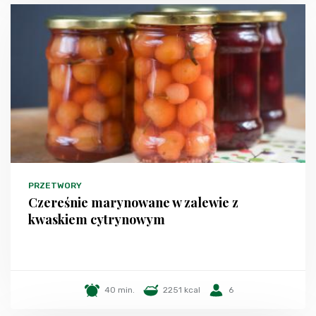
PRZETWORY
Czereśnie marynowane w zalewie z
kwaskiem cytrynowym
40 min.
2251 kcal
6