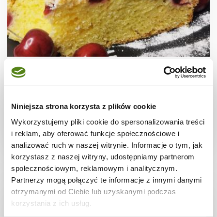
CIASTA I TORTY
Ciasto drożdżowe łyżką mieszane z
czereśniami i kruszonką
Niniejsza strona korzysta z plików cookie
Wykorzystujemy pliki cookie do spersonalizowania treści
i reklam, aby oferować funkcje społecznościowe i
2 godz.
5957 kcal
12
analizować ruch w naszej witrynie. Informacje o tym, jak
korzystasz z naszej witryny, udostępniamy partnerom
społecznościowym, reklamowym i analitycznym.
Partnerzy mogą połączyć te informacje z innymi danymi
otrzymanymi od Ciebie lub uzyskanymi podczas
korzystania z ich usług.