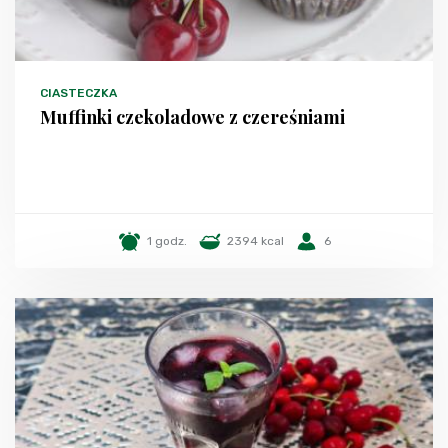
CIASTECZKA
Muffinki czekoladowe z czereśniami
1 godz.
2394 kcal
6