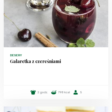
DESERY
Galaretka z czereśniami
2 godz.
798 kcal
5