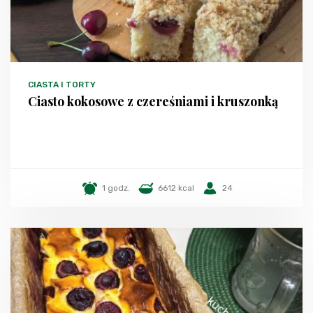
CIASTA I TORTY
Ciasto kokosowe z czereśniami i kruszonką
1 godz.
6612 kcal
24