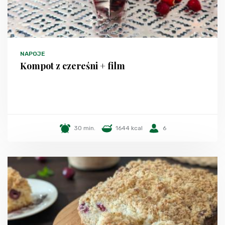
NAPOJE
Kompot z czereśni + film
30 min.
1644 kcal
6