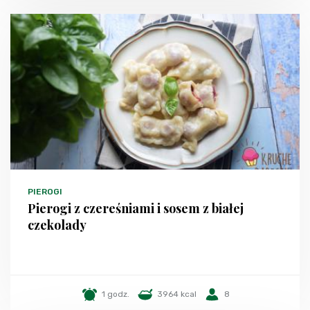
PIEROGI
Pierogi z czereśniami i sosem z białej
czekolady
1 godz.
3964 kcal
8