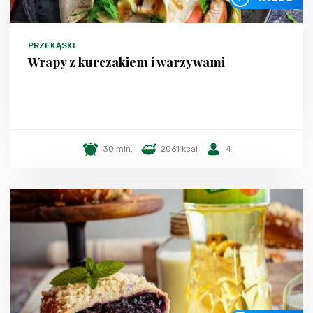
PRZEKĄSKI
Wrapy z kurczakiem i warzywami
30 min.
2061 kcal
4