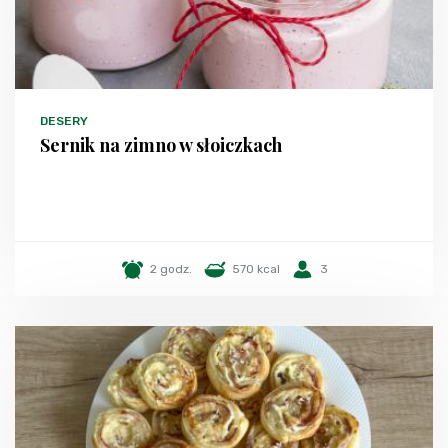
DESERY
Sernik na zimno w słoiczkach
2 godz.
570 kcal
3