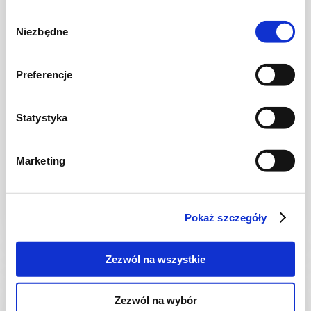
Wybór
Niezbędne
zgody
Preferencje
Statystyka
CHLEB I PIECZYWO
Pieczony ser camembert (z bułeczkami)
Marketing
Pokaż szczegóły
2 godz.
2899 kcal
4
Zezwól na wszystkie
Zezwól na wybór