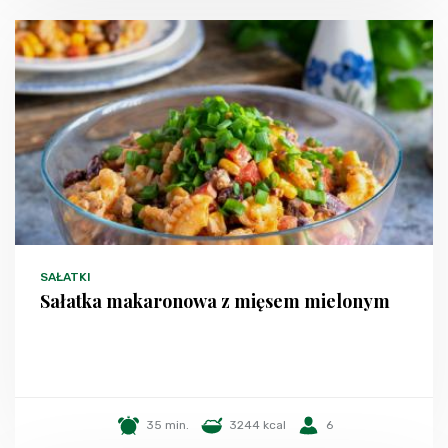
SAŁATKI
Sałatka makaronowa z mięsem mielonym
35 min.
3244 kcal
6