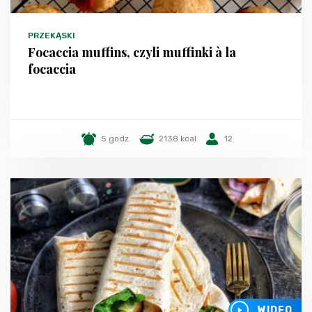
PRZEKĄSKI
Focaccia muffins, czyli muffinki à la
focaccia
5 godz.
2138 kcal
12
WIDEO