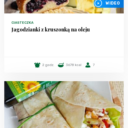
WIDEO
CIASTECZKA
Jagodzianki z kruszonką na oleju
2 godz.
3678 kcal
7