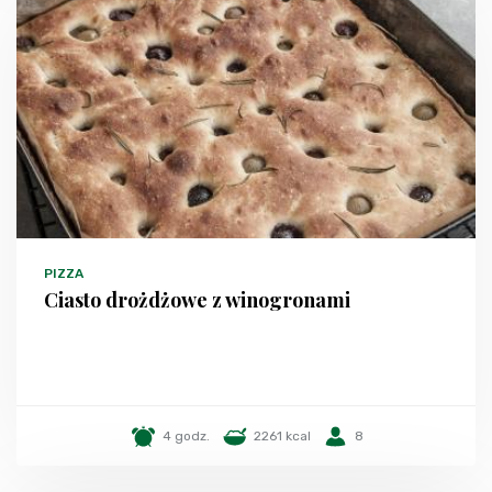
PIZZA
Ciasto drożdżowe z winogronami
4 godz.
2261 kcal
8