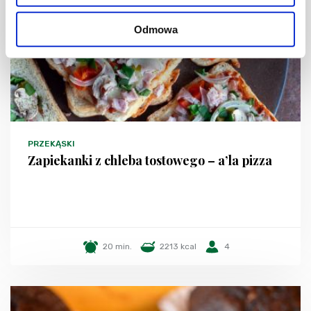
Odmowa
PRZEKĄSKI
Zapiekanki z chleba tostowego – a’la pizza
20 min.
2213 kcal
4