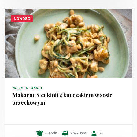
NOWOŚĆ
NA LETNI OBIAD
Makaron z cukinii z kurczakiem w sosie
orzechowym
30 min.
2366 kcal
2