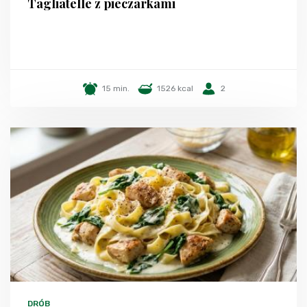
Tagliatelle z pieczarkami
15 min.
1526 kcal
2
DRÓB