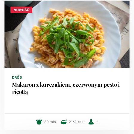
NOWOŚĆ
DRÓB
Makaron z kurczakiem, czerwonym pesto i
ricottą
20 min.
2162 kcal
4