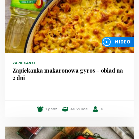
WIDEO
ZAPIEKANKI
Zapiekanka makaronowa gyros – obiad na
2 dni
1 godz.
4559 kcal
6