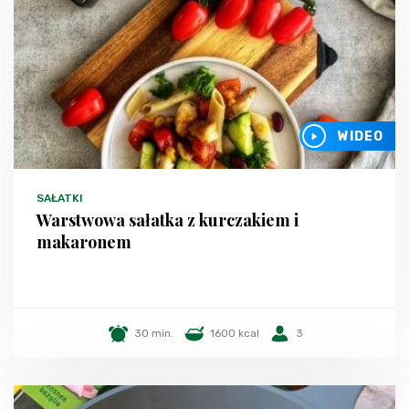
WIDEO
SAŁATKI
Warstwowa sałatka z kurczakiem i
makaronem
30 min.
1600 kcal
3