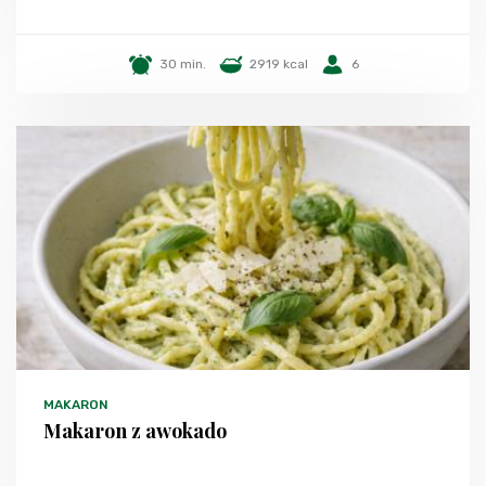
30 min.
2919 kcal
6
MAKARON
Makaron z awokado