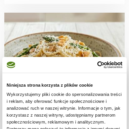
Niniejsza strona korzysta z plików cookie
MAKARON
Spaghetti ze szparagami w kremowym
Wykorzystujemy pliki cookie do spersonalizowania treści
sosie
i reklam, aby oferować funkcje społecznościowe i
analizować ruch w naszej witrynie. Informacje o tym, jak
korzystasz z naszej witryny, udostępniamy partnerom
społecznościowym, reklamowym i analitycznym.
Partnerzy mogą połączyć te informacje z innymi danymi