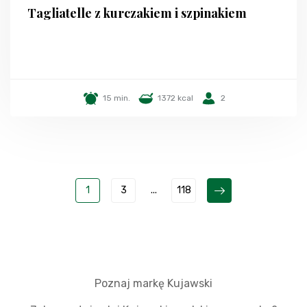
Tagliatelle z kurczakiem i szpinakiem
15 min.
1372 kcal
2
1
3
...
118
Poznaj markę Kujawski