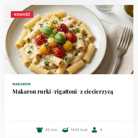
NOWOŚĆ
MAKARON
Makaron rurki /rigattoni/ z ciecierzycą
30 min.
1445 kcal
4