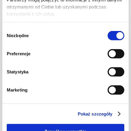
22 min.
2486 kcal
2
otrzymanymi od Ciebie lub uzyskanymi podczas
korzystania z ich usług.
Wybór
Niezbędne
zgody
Preferencje
Statystyka
Marketing
NA LETNI OBIAD
Makaron z truskawkami
Pokaż szczegóły