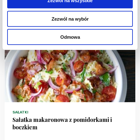
Zezwól na wszystkie
25 min.
1086 kcal
2
Zezwól na wybór
Odmowa
SAŁATKI
Sałatka makaronowa z pomidorkami i
boczkiem