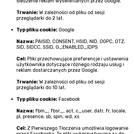
śledzenie reklam wyświetlanych przez Google.
Trwanie:
W zależności od pliku od sesji
przeglądarki do 2 lat.
Typ pliku cookie:
Google
Nazwa:
PAISID, CONSENT, HSID, NID, OGPC, OTZ,
SID, SIDCC, SSID, G_ENABLED_IDPS
Cel:
Pliki przechowujące preferencje i ustawienia
użytkownika dotyczące różnego rodzaju usług i
reklam dostarczanych przez Google.
Trwanie:
W zależności od pliku od sesji
przeglądarki do 10 lat.
Typ pliku cookie:
Facebook
Nazwa:
fbm_, fbsr_, act, c_user, datr, fr, locale,
pl, presence, sb, spin, wd, xs
Cel:
Z Pierwszego Tłoczenia umożliwia logowanie
przez Facebooka. Te pliki wykorzystywane są do