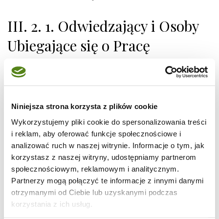
III. 2. 1. Odwiedzający i Osoby
Ubiegające się o Pracę
Cel przetwarzania:
Przestrzeganie obowiązków
prawnych, podporządkowanie się kontrolom
regulacyjnym lub procesom sądowym, oraz
ochrona Spółki przed szkodą, kradzieżą,
Niniejsza strona korzysta z plików cookie
odpowiedzialnością prawną, oszustwem,
nadużyciami, lub innym niewłaściwym
Wykorzystujemy pliki cookie do spersonalizowania treści
postępowaniem
i reklam, aby oferować funkcje społecznościowe i
analizować ruch w naszej witrynie. Informacje o tym, jak
Podstawa prawna:
Obowiązek prawny
korzystasz z naszej witryny, udostępniamy partnerom
społecznościowym, reklamowym i analitycznym.
Partnerzy mogą połączyć te informacje z innymi danymi
IV. UJAWNIENIE PAŃSTWA
otrzymanymi od Ciebie lub uzyskanymi podczas
korzystania z ich usług.
INFORMACJI