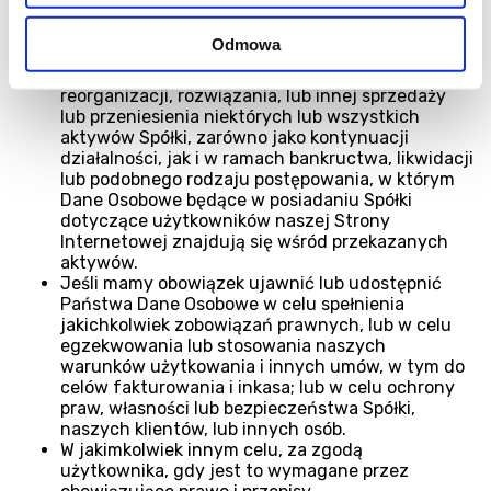
udostępniamy (np. dostawcy hostingu baz
danych, deweloperzy lub konsultanci).
Odmowa
nabywcom, lub innym następcom w przypadku
połączenia, zbycia, restrukturyzacji,
reorganizacji, rozwiązania, lub innej sprzedaży
lub przeniesienia niektórych lub wszystkich
aktywów Spółki, zarówno jako kontynuacji
działalności, jak i w ramach bankructwa, likwidacji
lub podobnego rodzaju postępowania, w którym
Dane Osobowe będące w posiadaniu Spółki
dotyczące użytkowników naszej Strony
Internetowej znajdują się wśród przekazanych
aktywów.
Jeśli mamy obowiązek ujawnić lub udostępnić
Państwa Dane Osobowe w celu spełnienia
jakichkolwiek zobowiązań prawnych, lub w celu
egzekwowania lub stosowania naszych
warunków użytkowania i innych umów, w tym do
celów fakturowania i inkasa; lub w celu ochrony
praw, własności lub bezpieczeństwa Spółki,
naszych klientów, lub innych osób.
W jakimkolwiek innym celu, za zgodą
użytkownika, gdy jest to wymagane przez