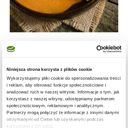
NALEŚNIKI HORTOBAGY
(4 porcje)
8 naleśników (przepis podstawowy -
klik!
),
Niniejsza strona korzysta z plików cookie
500g cielęciny na gulasz (użyłam pręgi),
Wykorzystujemy pliki cookie do spersonalizowania treści
1 duża cebula,
i reklam, aby oferować funkcje społecznościowe i
1 duży, dojrzały pomidor,
analizować ruch w naszej witrynie. Informacje o tym, jak
korzystasz z naszej witryny, udostępniamy partnerom
1 łyżka słodkiej papryki w proszku,
społecznościowym, reklamowym i analitycznym.
½ łyżeczki ostrej papryki w proszku,
Partnerzy mogą połączyć te informacje z innymi danymi
1-2 łyżki pasty paprykowej w tubce
otrzymanymi od Ciebie lub uzyskanymi podczas
(opcjonalnie),
korzystania z ich usług.