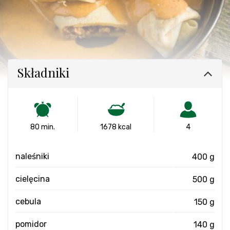
Składniki
80 min.
1678 kcal
4
naleśniki
400 g
cielęcina
500 g
cebula
150 g
pomidor
140 g