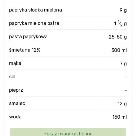
papryka słodka mielona
9 g
1
papryka mielona ostra
1
⁄
g
2
pasta paprykowa
25-50 g
śmietana 12%
300 ml
mąka
7 g
sól
-
pieprz
-
smalec
12 g
woda
150 ml