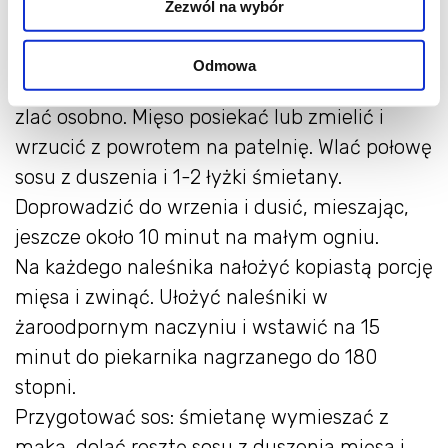
Zezwól na wybór
kostkę. Dodać do mięsa na mniej więcej 15
minut przed końcem gotowania.
Odmowa
Miękkie mięso wyjąć łyżką cedzakową, a sos
zlać osobno. Mięso posiekać lub zmielić i
wrzucić z powrotem na patelnię. Wlać połowę
sosu z duszenia i 1-2 łyżki śmietany.
Doprowadzić do wrzenia i dusić, mieszając,
jeszcze około 10 minut na małym ogniu.
Na każdego naleśnika nałożyć kopiastą porcję
mięsa i zwinąć. Ułożyć naleśniki w
żaroodpornym naczyniu i wstawić na 15
minut do piekarnika nagrzanego do 180
stopni.
Przygotować sos: śmietanę wymieszać z
mąką, dolać resztę sosu z duszenia mięsa i