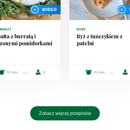
WIDEO
 MINUT
RYBY
atta z burratą i
Ryż z tuńczykiem z
czonymi pomidorkami
patelni
10 min.
-
2
15 min.
-
Zobacz więcej przepisów