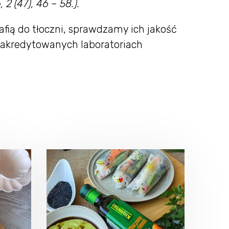
 (47), 46 – 58.).
afią do tłoczni, sprawdzamy ich jakość
akredytowanych laboratoriach