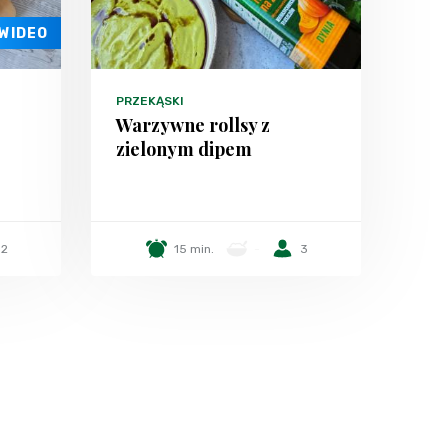
WIDEO
PRZEKĄSKI
Warzywne rollsy z
zielonym dipem
2
15 min.
-
3