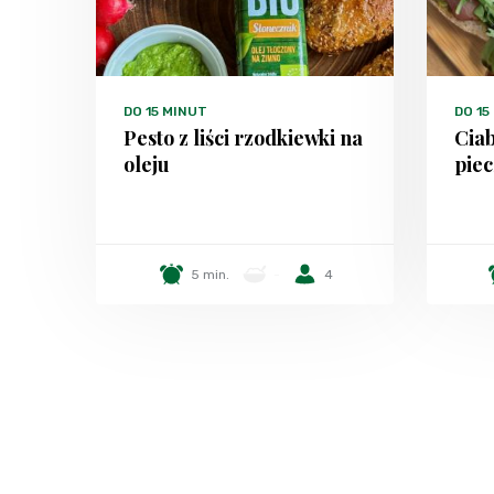
DO 15 MINUT
DO 15
Pesto z liści rzodkiewki na
Ciab
oleju
pie
5 min.
-
4