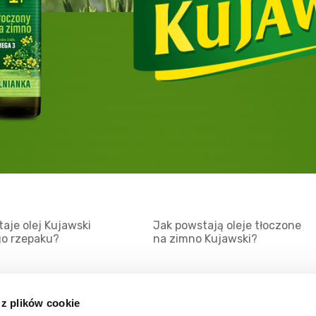
aje olej Kujawski
Jak powstają oleje tłoczone
go rzepaku?
na zimno Kujawski?
 z plików cookie