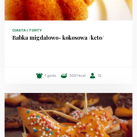
CIASTA I TORTY
Babka migdałowo- kokosowa /keto/
1 godz.
3021 kcal
12