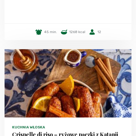
45 min.
1268 kcal
12
KUCHNIA WŁOSKA
Crispelle di riso – ryżowe pączki z Katanii