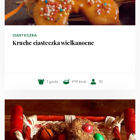
CIASTECZKA
Kruche ciasteczka wielkanocne
1 godz.
919 kcal
10