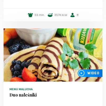
55 min.
3576 kcal
8
WIDEO
MENU MALUCHA
Duo naleśniki