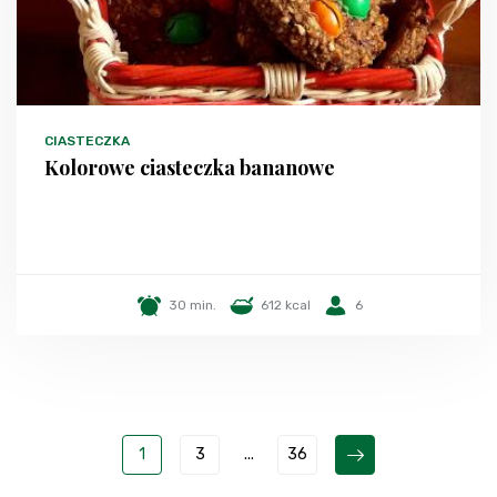
CIASTECZKA
Kolorowe ciasteczka bananowe
30 min.
612 kcal
6
1
3
...
36