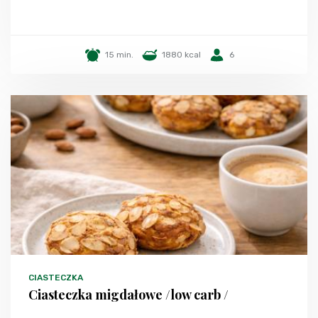
15 min.
1880 kcal
6
CIASTECZKA
Ciasteczka migdałowe /low carb /