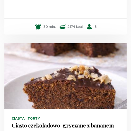
30 min.
2174 kcal
8
CIASTA I TORTY
Ciasto czekoladowo-gryczane z bananem