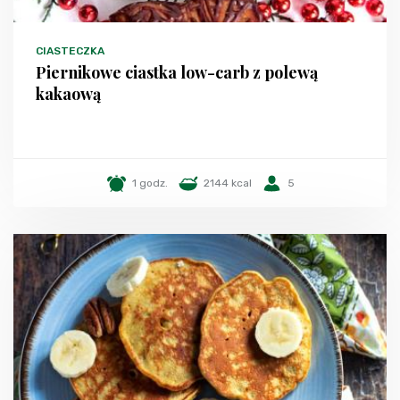
CIASTECZKA
Piernikowe ciastka low-carb z polewą
kakaową
1 godz.
2144 kcal
5