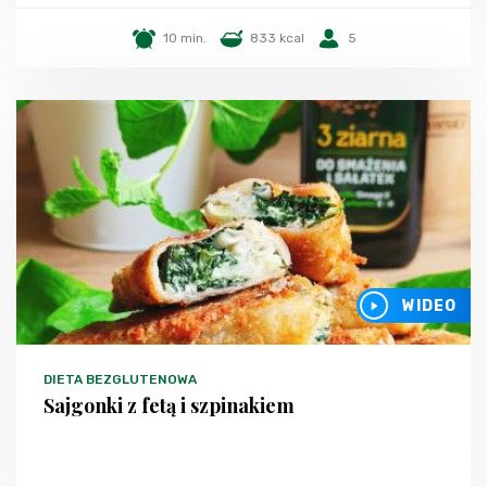
10 min.
833 kcal
5
WIDEO
DIETA BEZGLUTENOWA
Sajgonki z fetą i szpinakiem