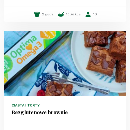
2 godz.
1336 kcal
10
CIASTA I TORTY
Bezglutenowe brownie