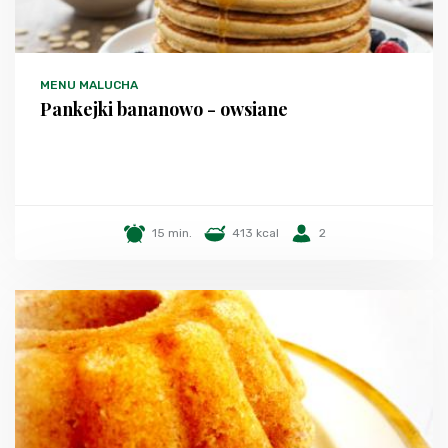
MENU MALUCHA
Pankejki bananowo - owsiane
15 min.
413 kcal
2