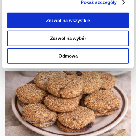
Pokaż szczegóły
CIASTECZKA
Kruche ciasteczka ryżowe z owocami goji
Zezwól na wszystkie
Zezwól na wybór
30 min.
3103 kcal
10
Odmowa