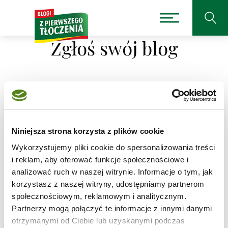
Zgłoś swój blog
Jeśli prowadzisz blog kulinarny i chcesz dołączyć do
grona osób, które publikują przepisy w serwisie
zPierwszegoTloczenia, zarejestruj się jako bloger.
Niniejsza strona korzysta z plików cookie
Dołączenie do serwisu to nie tylko sposób na zdobycie
nowych czytelników, ale i przepustka do świata zabaw
Wykorzystujemy pliki cookie do spersonalizowania treści
kulinarnych i akcji specjaljnych organizowanych przez
i reklam, aby oferować funkcje społecznościowe i
sponsora serwisu!
analizować ruch w naszej witrynie. Informacje o tym, jak
korzystasz z naszej witryny, udostępniamy partnerom
społecznościowym, reklamowym i analitycznym.
Zarejestruj bloga
Partnerzy mogą połączyć te informacje z innymi danymi
otrzymanymi od Ciebie lub uzyskanymi podczas