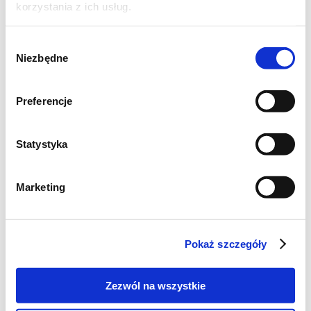
korzystania z ich usług.
Wybór
Niezbędne
zgody
Masz już konto?
Zaloguj się
Preferencje
Masz pytania napisz do nas na adres
kontakt@zpierwszegotloczenia.pl
Statystyka
Marketing
Poznaj markę Kujawski
Pokaż szczegóły
Jak powstaje olej Kujawski z polskiego rzepaku?
Zezwól na wszystkie
Jak powstają oleje tłoczone na zimno Kujawski?