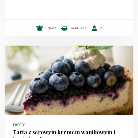
1 godz.
3440 kcal
8
TARTY
Tarta z serowym kremem waniliowym i