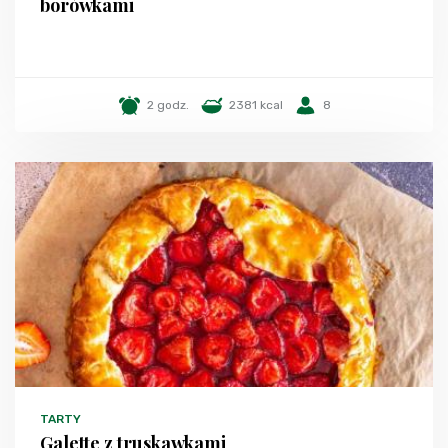
borówkami
2 godz.
2381 kcal
8
TARTY
Galette z truskawkami