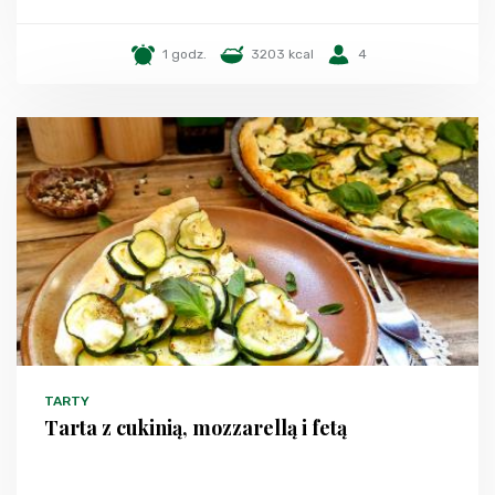
1 godz.
3203 kcal
4
TARTY
Tarta z cukinią, mozzarellą i fetą