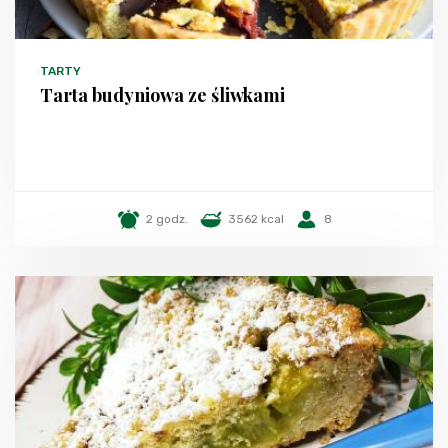
TARTY
Tarta budyniowa ze śliwkami
2 godz.
3562 kcal
8