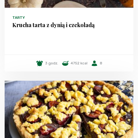
TARTY
Krucha tarta z dynią i czekoladą
3 godz.
4752 kcal
8