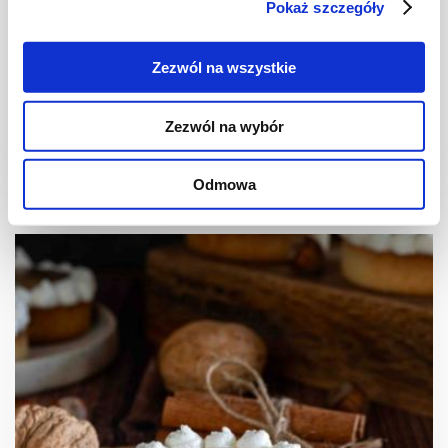
Pokaż szczegóły
TARTY
Pastafrola de membrillo – argentyńska
Zezwól na wszystkie
tarta z marmoladą z pigwy
Zezwól na wybór
1 dzień
4258 kcal
8
Odmowa