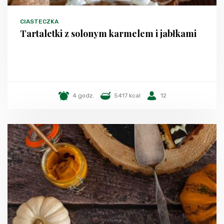
CIASTECZKA
Tartaletki z solonym karmelem i jabłkami
4 godz.
5417 kcal
12