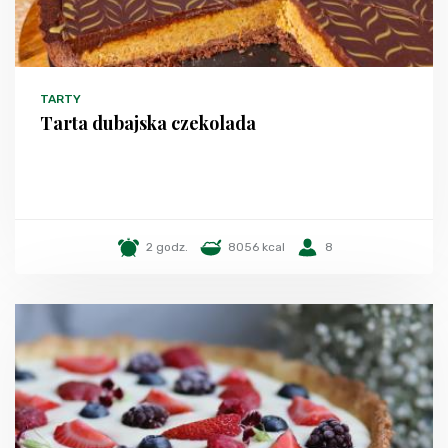
TARTY
Tarta dubajska czekolada
2 godz.
8056 kcal
8