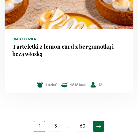
CIASTECZKA
Tarteletki z lemon curd z bergamotką i
bezą włoską
1 dzień
4816 kcal
12
1
3
...
60