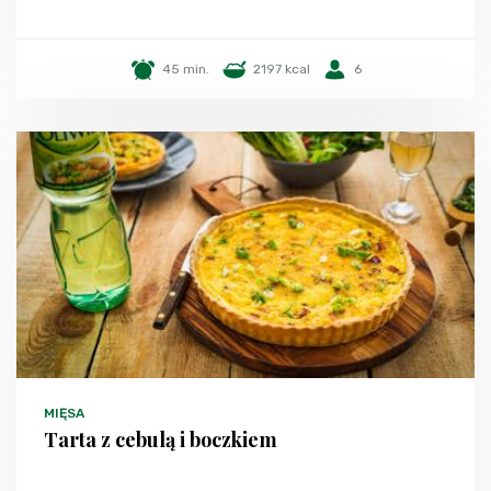
45 min.
2197 kcal
6
MIĘSA
Tarta z cebulą i boczkiem