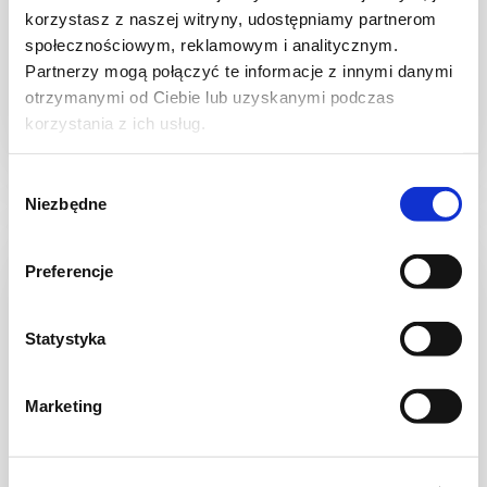
Ciasto z rabarbarem, bezą i kruszonką
korzystasz z naszej witryny, udostępniamy partnerom
społecznościowym, reklamowym i analitycznym.
Partnerzy mogą połączyć te informacje z innymi danymi
otrzymanymi od Ciebie lub uzyskanymi podczas
korzystania z ich usług.
1 godz.
2305 kcal
12
Wybór
Niezbędne
zgody
Preferencje
Statystyka
Marketing