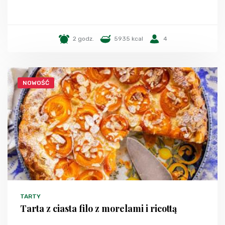
2 godz.
5935 kcal
4
NOWOŚĆ
TARTY
Tarta z ciasta filo z morelami i ricottą