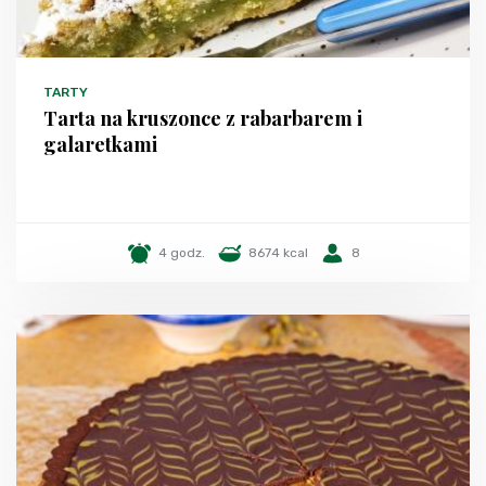
TARTY
Tarta na kruszonce z rabarbarem i
galaretkami
4 godz.
8674 kcal
8