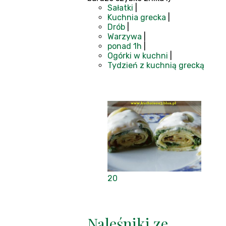
Sałatki
|
Kuchnia grecka
|
Drób
|
Warzywa
|
ponad 1h
|
Ogórki w kuchni
|
Tydzień z kuchnią grecką
20
Naleśniki ze