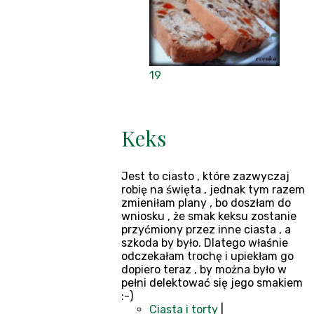
19
Keks
Jest to ciasto , które zazwyczaj
robię na święta , jednak tym razem
zmieniłam plany , bo doszłam do
wniosku , że smak keksu zostanie
przyćmiony przez inne ciasta , a
szkoda by było. Dlatego właśnie
odczekałam trochę i upiekłam go
dopiero teraz , by można było w
pełni delektować się jego smakiem
:-)
Ciasta i torty
|