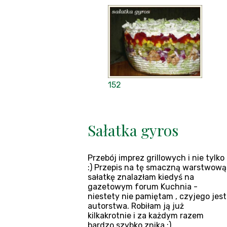
152
Sałatka gyros
Przebój imprez grillowych i nie tylko
:) Przepis na tę smaczną warstwową
sałatkę znalazłam kiedyś na
gazetowym forum Kuchnia -
niestety nie pamiętam , czyjego jest
autorstwa. Robiłam ją już
kilkakrotnie i za każdym razem
bardzo szybko znika :)