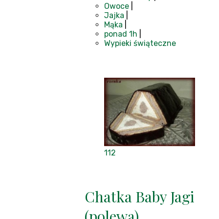
Owoce
|
Jajka
|
Mąka
|
ponad 1h
|
Wypieki świąteczne
112
Chatka Baby Jagi
(polewa)