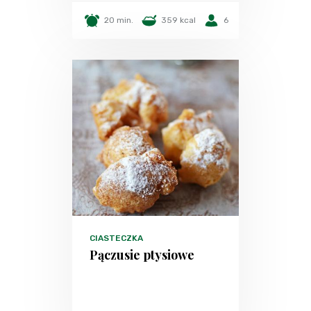
20 min.
359 kcal
6
CIASTECZKA
Pączusie ptysiowe