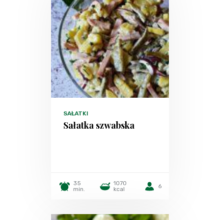
SAŁATKI
Sałatka szwabska
35
1070
6
min.
kcal