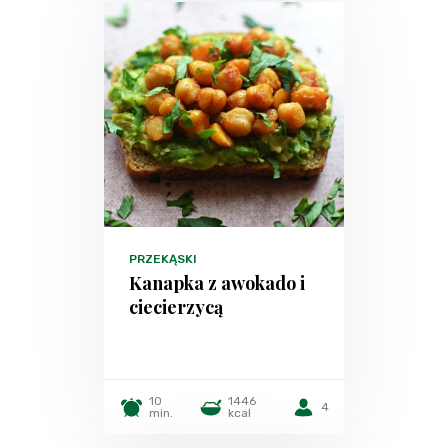
PRZEKĄSKI
Kanapka z awokado i
ciecierzycą
10
1446
4
min.
kcal