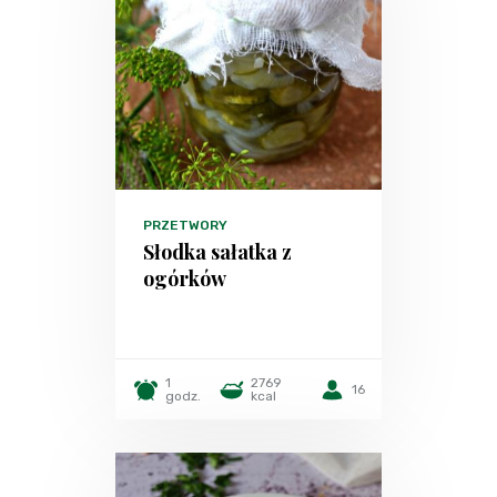
PRZETWORY
Słodka sałatka z
ogórków
1
2769
16
godz.
kcal