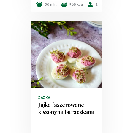
30 min.
968 kcal
2
JAJKA
Jajka faszerowane
kiszonymi buraczkami