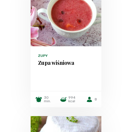
ZUPY
Zupa wiśniowa
30
994
8
min.
kcal