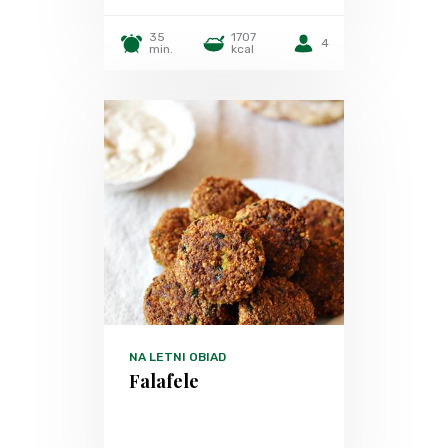
35
1707
4
min.
kcal
NA LETNI OBIAD
Falafele