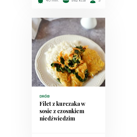
40 min.
562 kcal
3
DRÓB
Filet z kurczaka w
sosie z czosnkiem
niedźwiedzim