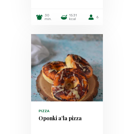
30
1531
6
min.
kcal
PIZZA
Oponki a’la pizza