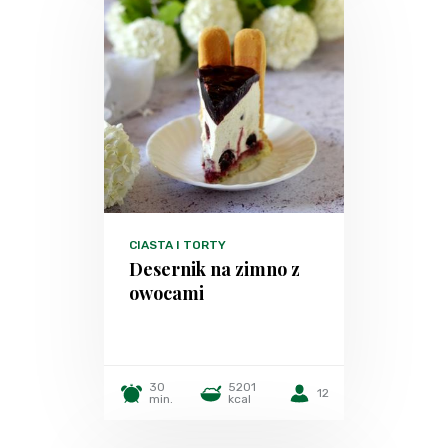
CIASTA I TORTY
Desernik na zimno z
owocami
30
5201
12
min.
kcal