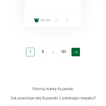
30 min.
-
-
1
3
...
131
Poznaj markę Kujawski
Jak powstaje olej Kujawski z polskiego rzepaku?