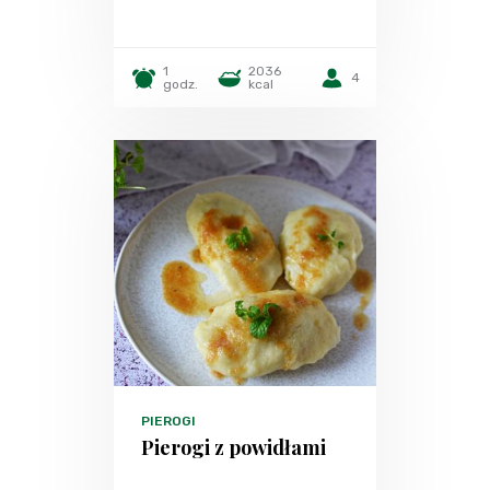
1
2036
4
godz.
kcal
PIEROGI
Pierogi z powidłami