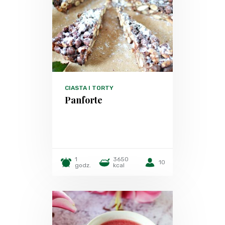
CIASTA I TORTY
Panforte
1
3650
10
godz.
kcal