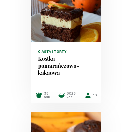
CIASTA I TORTY
Kostka
pomarańczowo-
kakaowa
35
3025
10
min.
kcal