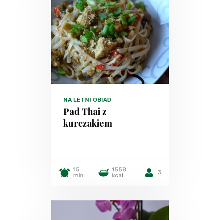
NA LETNI OBIAD
Pad Thai z
kurczakiem
15
1558
3
min.
kcal