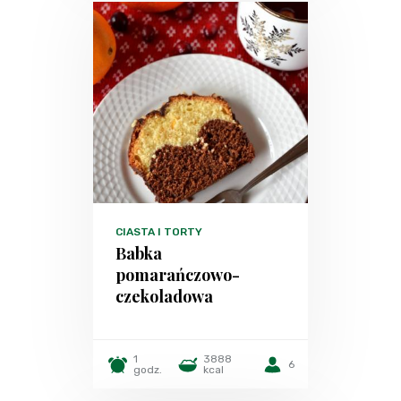
CIASTA I TORTY
Babka
pomarańczowo-
czekoladowa
1
3888
6
godz.
kcal