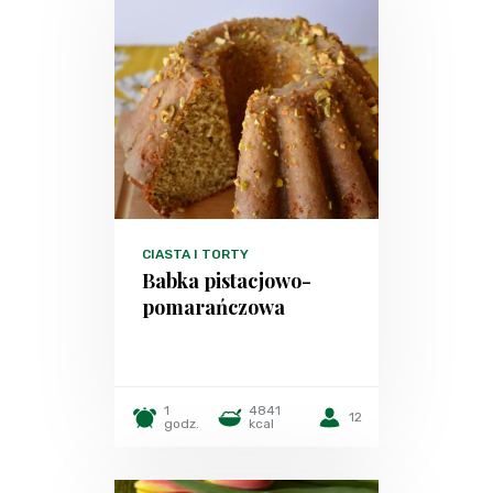
CIASTA I TORTY
Babka pistacjowo-
pomarańczowa
1
4841
12
godz.
kcal