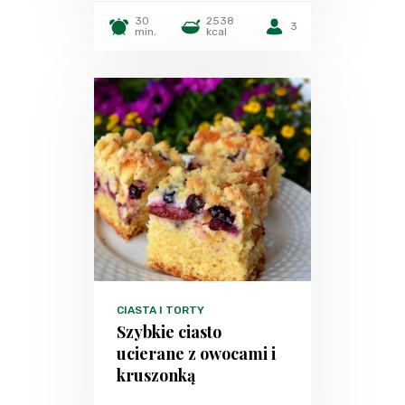
30
2538
3
min.
kcal
CIASTA I TORTY
Szybkie ciasto
ucierane z owocami i
kruszonką