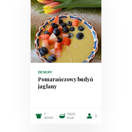
DESERY
Pomarańczowy budyń
jaglany
1
1420
3
dzień
kcal