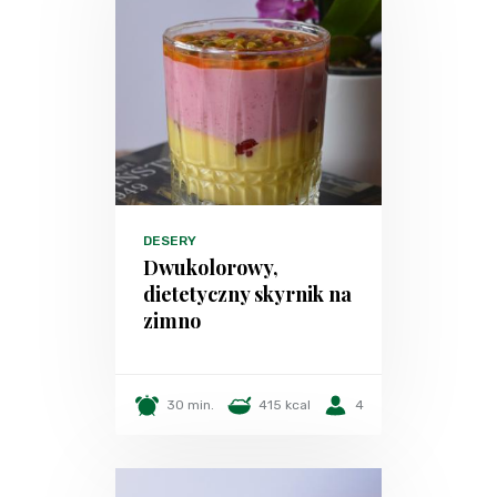
DESERY
Dwukolorowy,
dietetyczny skyrnik na
zimno
30 min.
415 kcal
4