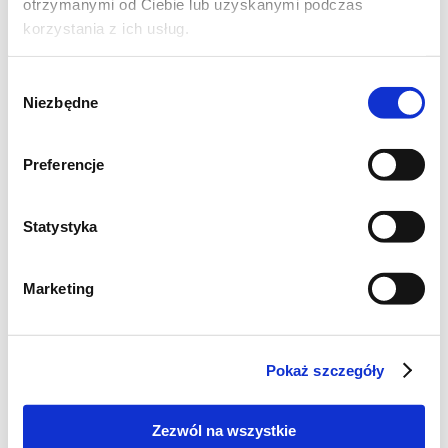
otrzymanymi od Ciebie lub uzyskanymi podczas
korzystania z ich usług.
Wybór
Niezbędne
zgody
Preferencje
Statystyka
Marketing
CIASTA I TORTY
Ciasto czekoladowe z
pastą tahini i
sezamkami
Pokaż szczegóły
Zezwól na wszystkie
1
5939
8
godz.
kcal