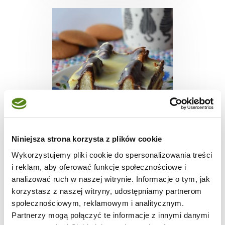
CIASTA I TORTY
Niniejsza strona korzysta z plików cookie
Ciasto Góra Lodowa
Wykorzystujemy pliki cookie do spersonalizowania treści
i reklam, aby oferować funkcje społecznościowe i
analizować ruch w naszej witrynie. Informacje o tym, jak
korzystasz z naszej witryny, udostępniamy partnerom
społecznościowym, reklamowym i analitycznym.
1
9575
-
Partnerzy mogą połączyć te informacje z innymi danymi
dzień
kcal