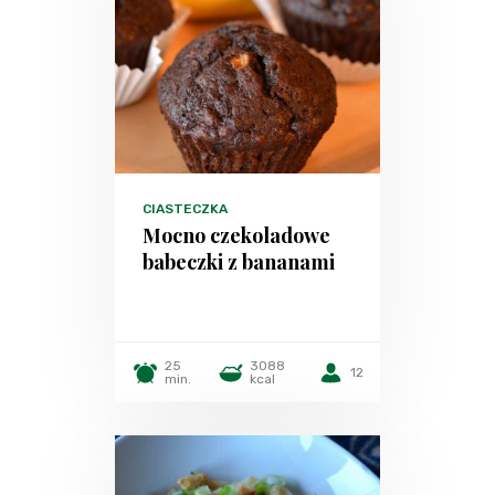
CIASTECZKA
Mocno czekoladowe
babeczki z bananami
25
3088
12
min.
kcal