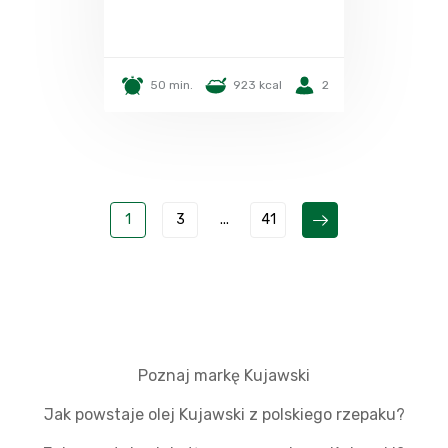
50 min.
923 kcal
2
1
3
...
41
Poznaj markę Kujawski
Jak powstaje olej Kujawski z polskiego rzepaku?