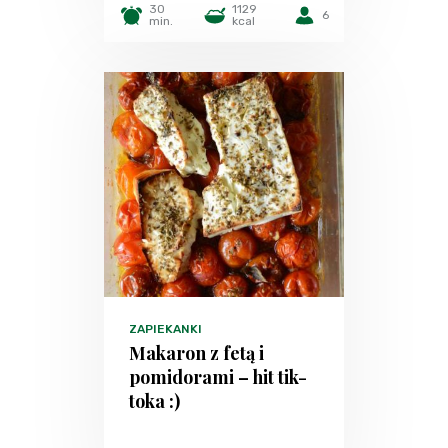
30
1129
6
min.
kcal
ZAPIEKANKI
Makaron z fetą i
pomidorami – hit tik-
toka :)