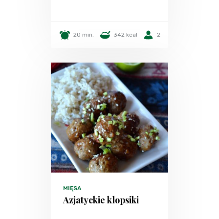
20 min.
342 kcal
2
MIĘSA
Azjatyckie klopsiki