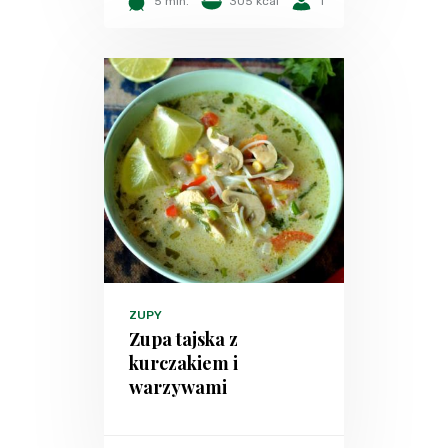
5 min.
305 kcal
1
ZUPY
Zupa tajska z
kurczakiem i
warzywami