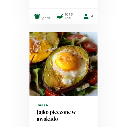
1
1093
4
godz.
kcal
JAJKA
Jajko pieczone w
awokado