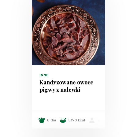
INNE
Kandyzowane owoce
pigwy z nalewki
8 dni
5190 kcal
-