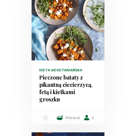
DIETA WEGETARIAŃSKA
Pieczone bataty z
pikantną ciecierzycą,
fetą i kiełkami
groszku
-
956 kcal
2