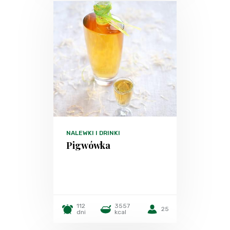
NALEWKI I DRINKI
Pigwówka
112
3557
25
dni
kcal