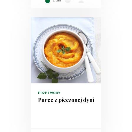
2 dni
-
-
PRZETWORY
Puree z pieczonej dyni