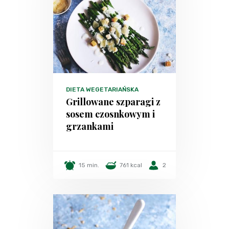
DIETA WEGETARIAŃSKA
Grillowane szparagi z
sosem czosnkowym i
grzankami
15 min.
761 kcal
2