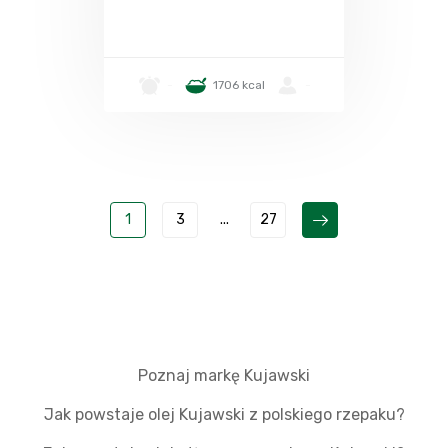
-
1706 kcal
-
1
3
...
27
Poznaj markę Kujawski
Jak powstaje olej Kujawski z polskiego rzepaku?