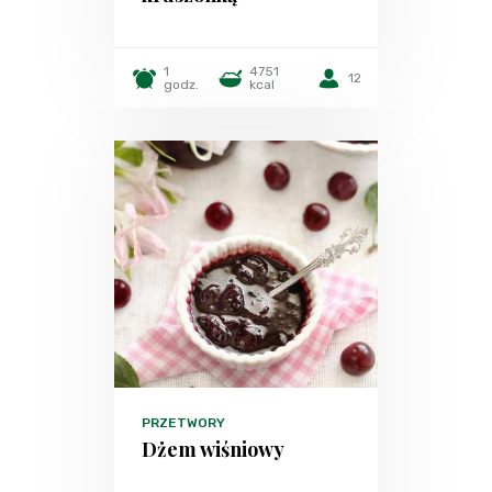
1
4751
12
godz.
kcal
PRZETWORY
Dżem wiśniowy