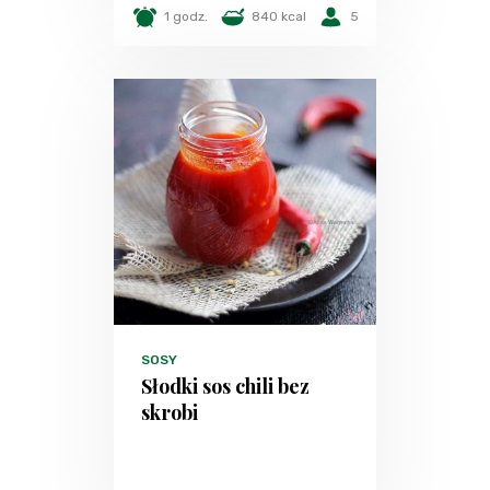
1 godz.
840 kcal
5
SOSY
Słodki sos chili bez
skrobi