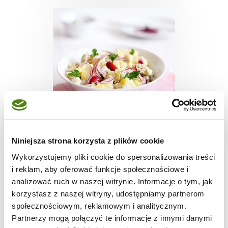
SAŁATKI
Niniejsza strona korzysta z plików cookie
Sałatka śledziowa z
Wykorzystujemy pliki cookie do spersonalizowania treści
ziemniakami i
i reklam, aby oferować funkcje społecznościowe i
czerwoną fasolą
analizować ruch w naszej witrynie. Informacje o tym, jak
korzystasz z naszej witryny, udostępniamy partnerom
społecznościowym, reklamowym i analitycznym.
1 godz.
1297 kcal
4
Partnerzy mogą połączyć te informacje z innymi danymi