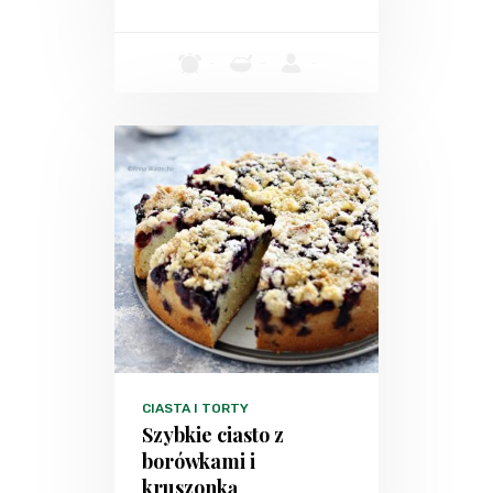
-
-
-
CIASTA I TORTY
Szybkie ciasto z
borówkami i
kruszonką