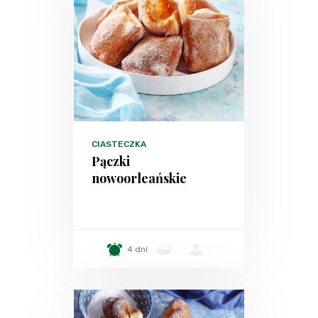
CIASTECZKA
Pączki
nowoorleańskie
4 dni
-
-