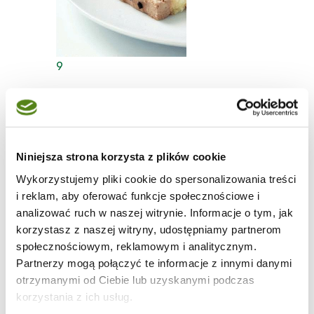
9
Tort z bitą śmietaną i nutellą
(biszkopt)
Niniejsza strona korzysta z plików cookie
Wykorzystujemy pliki cookie do spersonalizowania treści
Pierwsze urodziny to szczególne święto. Nie , żebym
i reklam, aby oferować funkcje społecznościowe i
umniejszała ważności tych kolejnych , ale zawsze te
analizować ruch w naszej witrynie. Informacje o tym, jak
pierwsze są wyjątkowe. Nie mogło się zatem obejść
korzystasz z naszej witryny, udostępniamy partnerom
bez tortu. Problem polegał na tym , że kompletnie nie
społecznościowym, reklamowym i analitycznym.
miałam weny do jego zrobienia , co zresztą widać po
dekoracji ;-)
Partnerzy mogą połączyć te informacje z innymi danymi
Ciasta i torty
|
otrzymanymi od Ciebie lub uzyskanymi podczas
Owoce
|
korzystania z ich usług.
Jajka
|