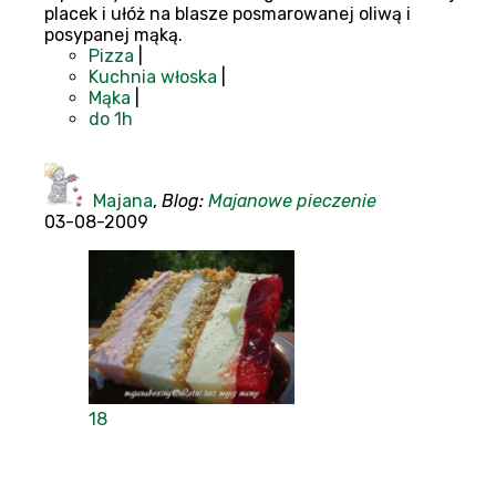
placek i ułóż na blasze posmarowanej oliwą i
posypanej mąką.
Pizza
|
Kuchnia włoska
|
Mąka
|
do 1h
Majana
,
Blog:
Majanowe pieczenie
03-08-2009
18