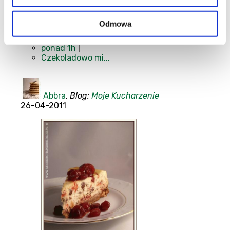
Ciasta i torty
|
Jajka
|
Odmowa
Mąka
|
Ser
|
ponad 1h
|
Czekoladowo mi...
Abbra
,
Blog:
Moje Kucharzenie
26-04-2011