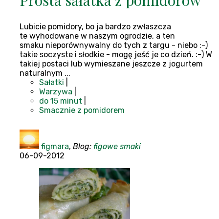
Prosta sałatka z pomidorów
Lubicie pomidory, bo ja bardzo zwłaszcza
te wyhodowane w naszym ogrodzie, a ten
smaku nieporównywalny do tych z targu - niebo :-)
takie soczyste i słodkie - mogę jeść je co dzień. :-) W
takiej postaci lub wymieszane jeszcze z jogurtem
naturalnym ...
Sałatki
|
Warzywa
|
do 15 minut
|
Smacznie z pomidorem
figmara
,
Blog:
figowe smaki
06-09-2012