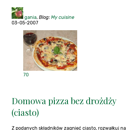
gania
,
Blog:
My cuisine
03-05-2007
70
Domowa pizza bez drożdży
(ciasto)
Z podanych składników zagnieć ciasto, rozwałkuj na