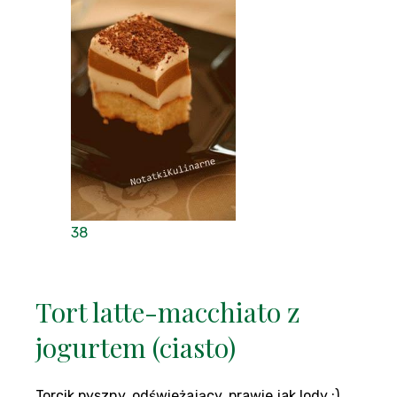
38
Tort latte-macchiato z
jogurtem (ciasto)
Torcik pyszny, odświeżający, prawie jak lody :)