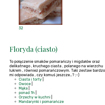
32
Floryda (ciasto)
To połączenie smaków pomarańczy i migdałów oraz
delikatnego , kruchego ciasta , polanego na wierzchu
lukrem , również pomarańczowym. Taki zestaw bardzo
mi odpowiada , czy komuś jeszcze…? ;-)
Ciasta i torty
|
Owoce
|
Mąka
|
ponad 1h
|
Orzechy w kuchni
|
Mandarynki i pomarańcze