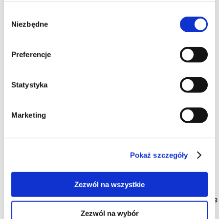
Mąka
|
ponad 1h
|
Wybór
Czekoladowo mi...
Niezbędne
zgody
Preferencje
andzia-35
,
Blog:
Pyszne jedzonko
16-12-2010
Statystyka
Marketing
135
Pokaż szczegóły
Zezwól na wszystkie
Mocno kokosowy, niesamowicie śmietankowy i z
bardzo chrupiącą kruszonką... sernik bez sera. Nikt nie
chciał uwierzyć, że jest zrobiony tylko ze śmietany,
Zezwól na wybór
bez ani odrobiny twarogu...