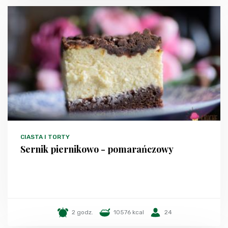
CIASTA I TORTY
Sernik piernikowo - pomarańczowy
2 godz.
10576 kcal
24