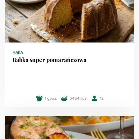
MĄKA
Babka super pomarańczowa
1 godz.
3454 kcal
12