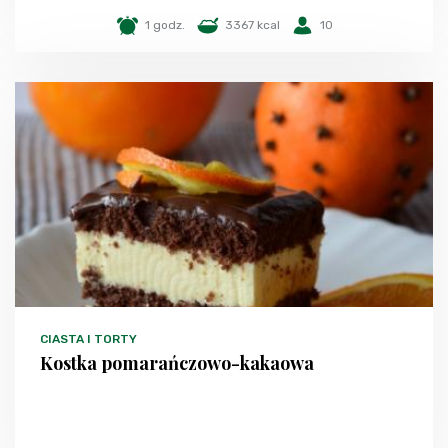
1 godz.
3367 kcal
10
CIASTA I TORTY
Kostka pomarańczowo-kakaowa