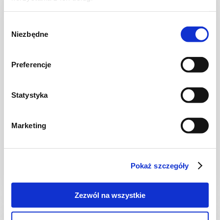
Wybór
Niezbędne
zgody
Preferencje
Statystyka
NAPOJE
Marketing
Pomarańczowy detox koktajl z marchewką i
pomarańczą
Pokaż szczegóły
5 min.
350 kcal
2
Zezwól na wszystkie