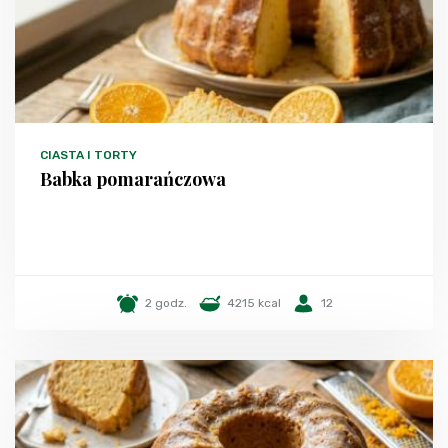
CIASTA I TORTY
Babka pomarańczowa
2 godz.
4215 kcal
12