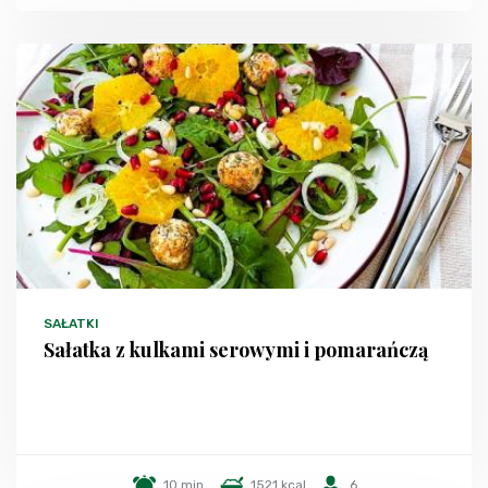
SAŁATKI
Sałatka z kulkami serowymi i pomarańczą
10 min.
1521 kcal
6