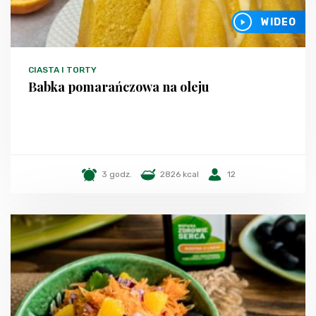
WIDEO
CIASTA I TORTY
Babka pomarańczowa na oleju
3 godz.
2826 kcal
12