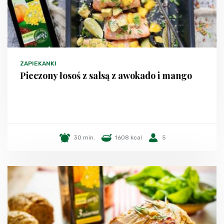
ZAPIEKANKI
Pieczony łosoś z salsą z awokado i mango
30 min.
1608 kcal
5