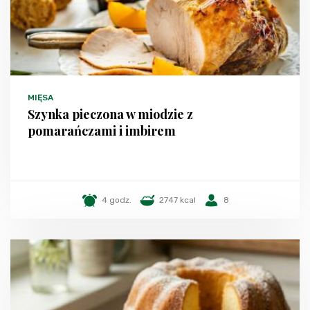
MIĘSA
Szynka pieczona w miodzie z
pomarańczami i imbirem
4 godz.
2747 kcal
8