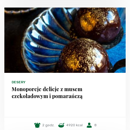
DESERY
Monoporcje delicje z musem
czekoladowym i pomarańczą
2 godz.
4920 kcal
8