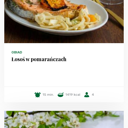
OBIAD
Łosoś w pomarańczach
15 min.
1419 kcal
4