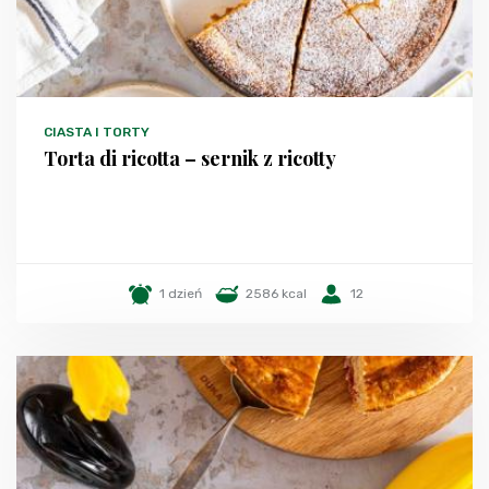
CIASTA I TORTY
Torta di ricotta – sernik z ricotty
1 dzień
2586 kcal
12