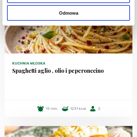
Odmowa
KUCHNIA WŁOSKA
Spaghetti aglio , olio i peperonccino
15 min.
1231 kcal
2