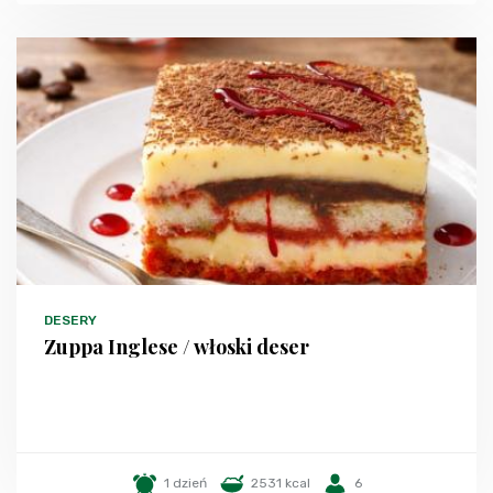
DESERY
Zuppa Inglese / włoski deser
1 dzień
2531 kcal
6