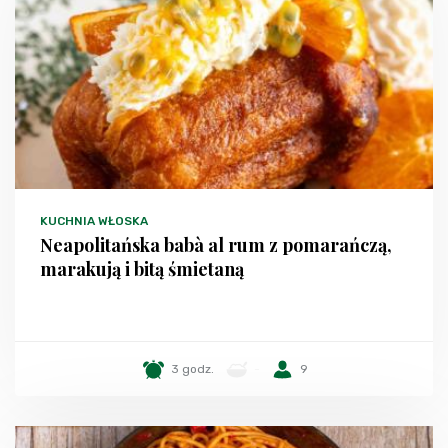
KUCHNIA WŁOSKA
Neapolitańska babà al rum z pomarańczą,
marakują i bitą śmietaną
3 godz.
-
9