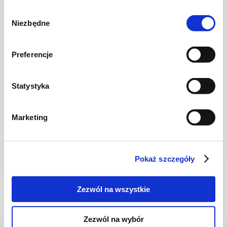
Wybór
Niezbędne
zgody
Preferencje
Statystyka
KUCHNIA WŁOSKA
Saltimbocca alla romana – eskalopki
Marketing
cielęce z prosciutto i szałwią
Pokaż szczegóły
30 min.
1181 kcal
2
Zezwól na wszystkie
Zezwól na wybór