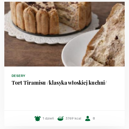
DESERY
Tort Tiramisu /klasyka włoskiej kuchni/
1 dzień
3769 kcal
8