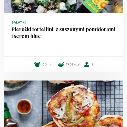
SAŁATKI
Pierożki tortellini z suszonymi pomidorami
i serem blue
30 min.
1961 kcal
2