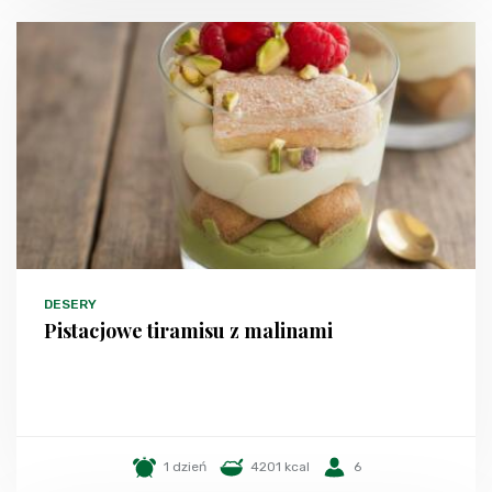
DESERY
Pistacjowe tiramisu z malinami
1 dzień
4201 kcal
6