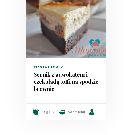
CIASTA I TORTY
Sernik z adwokatem i
czekoladą toffi na spodzie
brownie
10 godz.
5359 kcal
12