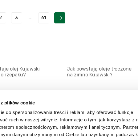
2
3
...
61
aje olej Kujawski
Jak powstają oleje tłoczone
go rzepaku?
na zimno Kujawski?
 z plików cookie
ie do spersonalizowania treści i reklam, aby oferować funkcje
Mapa serwisu
Kat
wać ruch w naszej witrynie. Informacje o tym, jak korzystasz z 
Kanały RSS
Kon
rtnerom społecznościowym, reklamowym i analitycznym. Partn
innymi danymi otrzymanymi od Ciebie lub uzyskanymi podczas k