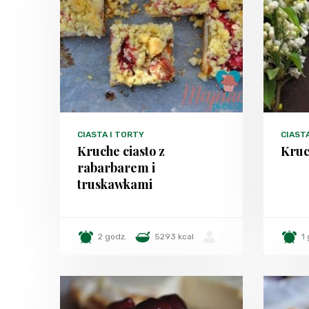
CIASTA I TORTY
CIAST
Kruche ciasto z
Kruc
rabarbarem i
truskawkami
2 godz.
5293 kcal
-
1