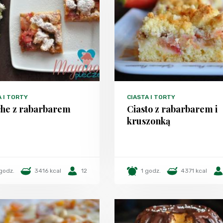
A I TORTY
CIASTA I TORTY
he z rabarbarem
Ciasto z rabarbarem i
kruszonką
 godz.
3416 kcal
12
1 godz.
4371 kcal