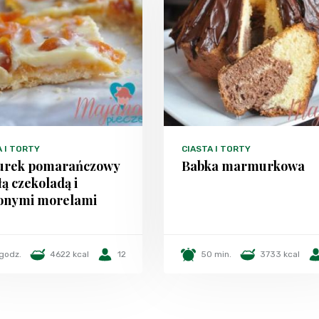
A I TORTY
CIASTA I TORTY
urek pomarańczowy
Babka marmurkowa
łą czekoladą i
onymi morelami
godz.
4622 kcal
12
50 min.
3733 kcal