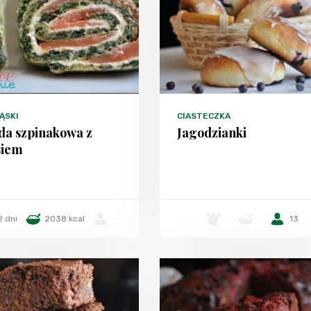
ĄSKI
CIASTECZKA
da szpinakowa z
Jagodzianki
siem
2 dni
2038 kcal
-
-
-
13