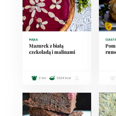
MĄKA
CIAST
Mazurek z białą
Poma
czekoladą i malinami
rum
2 dni
3224 kcal
-