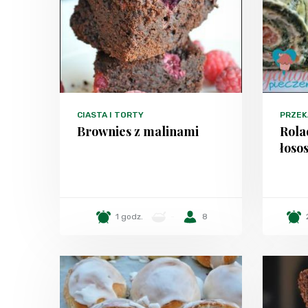
CIASTA I TORTY
PRZEK
Brownies z malinami
Rola
łoso
1 godz.
-
8