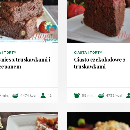
A I TORTY
CIASTA I TORTY
nies z truskawkami i
Ciasto czekoladowe z
cepanem
truskawkami
 min.
4474 kcal
12
55 min.
4733 kcal