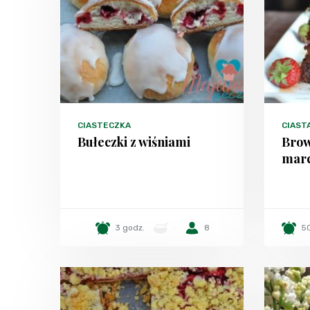
CIASTECZKA
CIAST
Bułeczki z wiśniami
Brow
mar
3 godz.
-
8
50