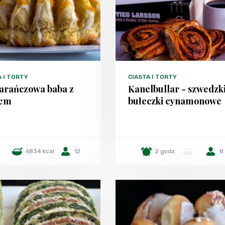
A I TORTY
CIASTA I TORTY
rańczowa baba z
Kanelbullar - szwedzk
em
bułeczki cynamonowe
-
6834 kcal
12
2 godz.
-
8