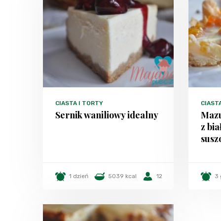
CIASTA I TORTY
CIAST
Sernik waniliowy idealny
Maz
z bia
susz
1 dzień
5039 kcal
12
3 