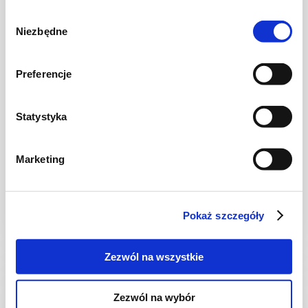
Wybór
Niezbędne
zgody
Preferencje
Statystyka
PRZETWORY
Śliwki w occie korzennym
Marketing
Pokaż szczegóły
16 dni
1311 kcal
4
Zezwól na wszystkie
Zezwól na wybór