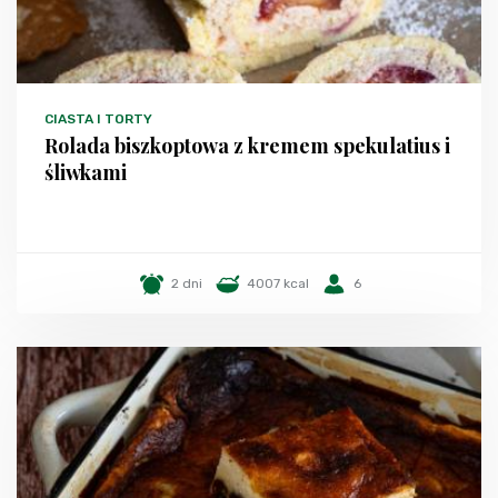
CIASTA I TORTY
Rolada biszkoptowa z kremem spekulatius i
śliwkami
2 dni
4007 kcal
6