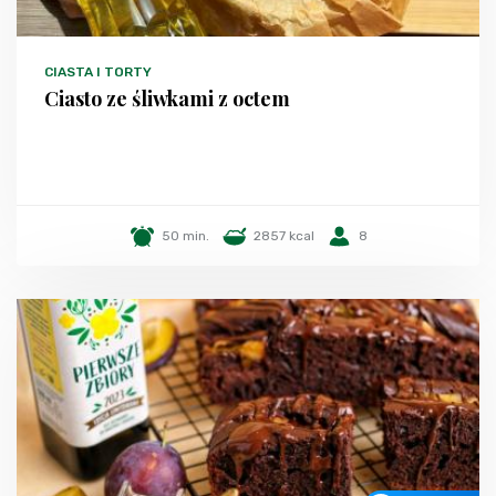
CIASTA I TORTY
Ciasto ze śliwkami z octem
50 min.
2857 kcal
8