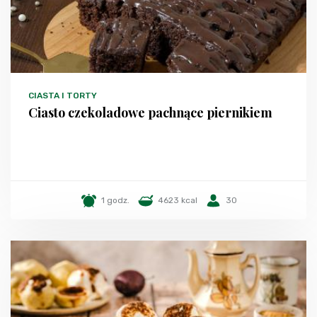
CIASTA I TORTY
Ciasto czekoladowe pachnące piernikiem
1 godz.
4623 kcal
30