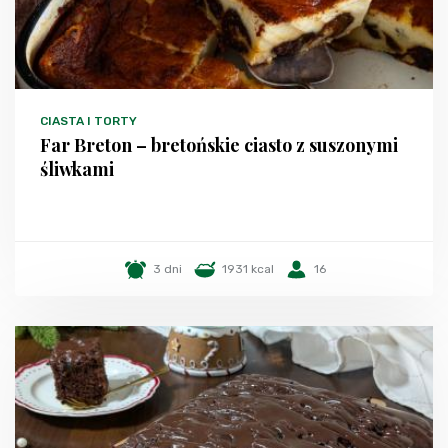
CIASTA I TORTY
Far Breton – bretońskie ciasto z suszonymi
śliwkami
3 dni
1931 kcal
16