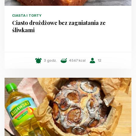
CIASTA I TORTY
Ciasto drożdżowe bez zagniatania ze
śliwkami
3 godz.
4567 kcal
12