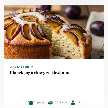
CIASTA I TORTY
Placek jogurtowy ze śliwkami
1 godz.
4312 kcal
12