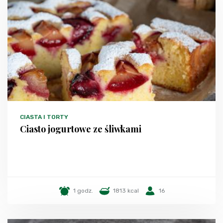
CIASTA I TORTY
Ciasto jogurtowe ze śliwkami
1 godz.
1813 kcal
16