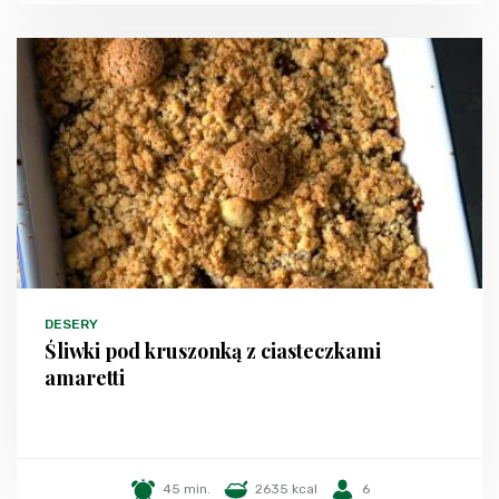
DESERY
Śliwki pod kruszonką z ciasteczkami
amaretti
45 min.
2635 kcal
6