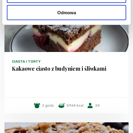
Odmowa
CIASTA I TORTY
Kakaowe ciasto z budyniem i śliwkami
2 godz.
5964 kcal
24