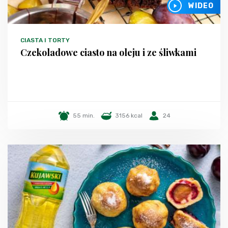
WIDEO
CIASTA I TORTY
Czekoladowe ciasto na oleju i ze śliwkami
55 min.
3156 kcal
24