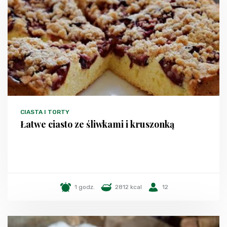
CIASTA I TORTY
Łatwe ciasto ze śliwkami i kruszonką
1 godz.
2812 kcal
12