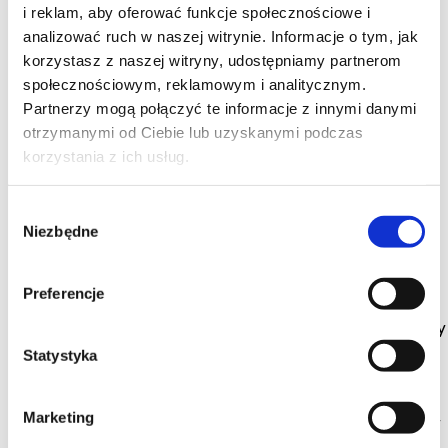
i reklam, aby oferować funkcje społecznościowe i
analizować ruch w naszej witrynie. Informacje o tym, jak
korzystasz z naszej witryny, udostępniamy partnerom
społecznościowym, reklamowym i analitycznym.
Partnerzy mogą połączyć te informacje z innymi danymi
otrzymanymi od Ciebie lub uzyskanymi podczas
korzystania z ich usług.
10
Wybór
Niezbędne
zgody
Wiewiórka
Preferencje
Przepis na to ciasto mam już długo , ale jeszcze nigdy
go nie piekłam . Pomyślałam , że Orzechowy Tydzień
Statystyka
będzie dobrą okazją do jego wypróbowania :)
Wiewiórka jest lekkim , przypominającym biszkopt
ciastem , z delikatnymi kawałeczkami jabłek i
Marketing
chrupiącymi orzechami . W sam raz do porannej kawy
:)