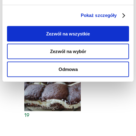
Ciasta i torty
|
Mąka
|
Pokaż szczegóły
do 1h
|
Jabłka i gruszki
|
Orzechy w kuchni
|
Złota polska jesień
Zezwól na wszystkie
Zezwól na wybór
Majana
,
Blog:
Majanowe pieczenie
22-09-2008
Odmowa
19