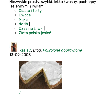
Niezwykle prosty, szybki, lekko kwaśny, pachnący
jesiennymi śliwkami.
Ciasta i torty
|
Owoce
|
Mąka
|
do 1h
|
Czas na śliwki
|
Złota polska jesień
kasiaC
,
Blog:
Pokrojone doprawione
13-09-2008
7