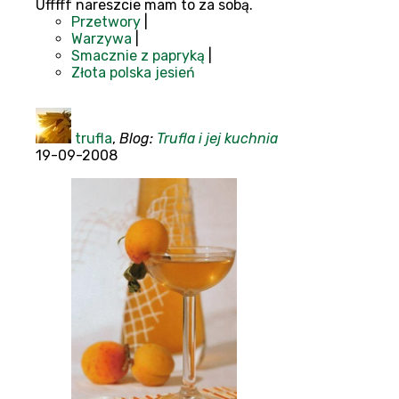
Ufffff nareszcie mam to za sobą.
Przetwory
|
Warzywa
|
Smacznie z papryką
|
Złota polska jesień
trufla
,
Blog:
Trufla i jej kuchnia
19-09-2008