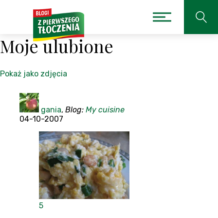
Moje ulubione
Pokaż jako zdjęcia
gania
,
Blog:
My cuisine
04-10-2007
5