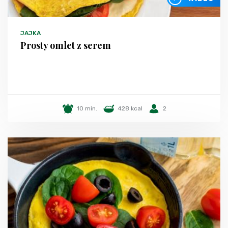
JAJKA
Prosty omlet z serem
10 min.
428 kcal
2