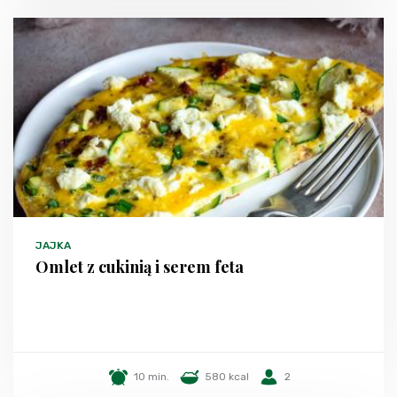
JAJKA
Omlet z cukinią i serem feta
10 min.
580 kcal
2