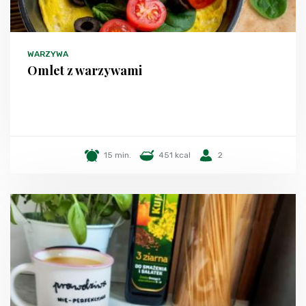
WARZYWA
Omlet z warzywami
15 min.
451 kcal
2