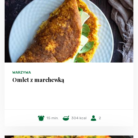
WARZYWA
Omlet z marchewką
15 min.
304 kcal
2