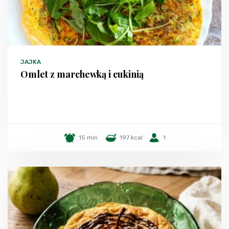
JAJKA
Omlet z marchewką i cukinią
15 min.
197 kcal
1