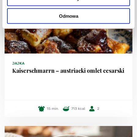
Odmowa
JAJKA
Kaiserschmarrn – austriacki omlet cesarski
15 min.
713 kcal
2