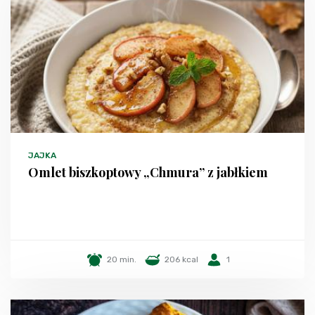
JAJKA
Omlet biszkoptowy „Chmura” z jabłkiem
20 min.
206 kcal
1