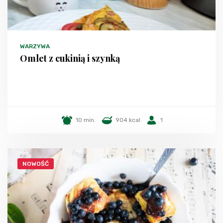
WARZYWA
Omlet z cukinią i szynką
10 min.
904 kcal
1
NOWOŚĆ