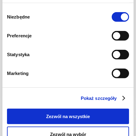
Wybór
Niezbędne
zgody
Preferencje
Statystyka
JAJKA
Puszysty omlet piernikowy
Marketing
Pokaż szczegóły
15 min.
587 kcal
2
Zezwól na wszystkie
Zezwól na wybór