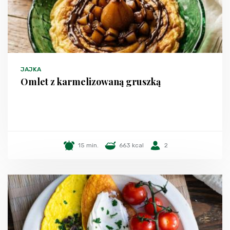
JAJKA
Omlet z karmelizowaną gruszką
15 min.
663 kcal
2