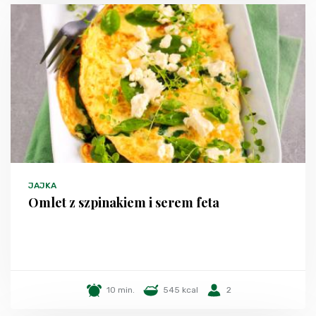
JAJKA
Omlet z szpinakiem i serem feta
10 min.
545 kcal
2