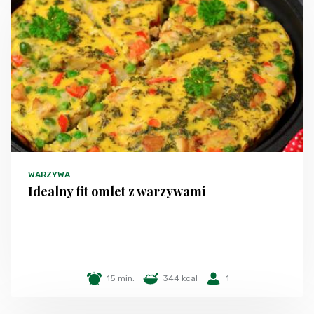
WARZYWA
Idealny fit omlet z warzywami
15 min.
344 kcal
1