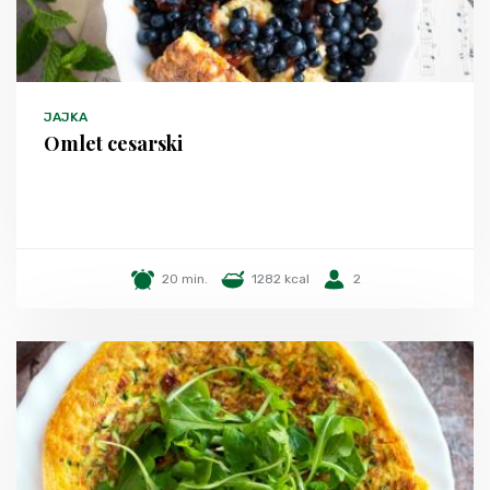
JAJKA
Omlet cesarski
20 min.
1282 kcal
2