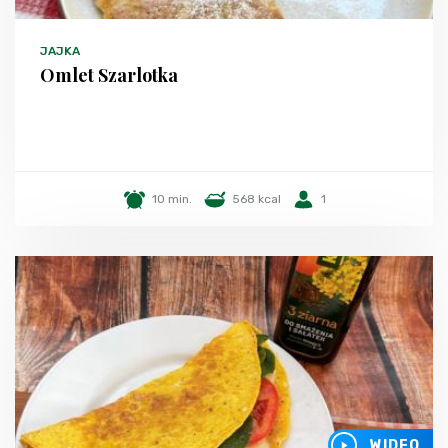
JAJKA
Omlet Szarlotka
10 min.
568 kcal
1
WIDEO