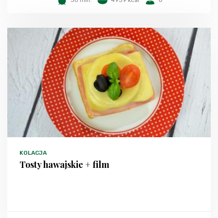
30 min.
4939 kcal
8
KOLACJA
Tosty hawajskie + film