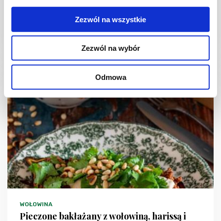
Zezwól na wszystkie
Zezwól na wybór
15 min.
1299 kcal
4
Odmowa
WOŁOWINA
Pieczone bakłażany z wołowiną, harissą i