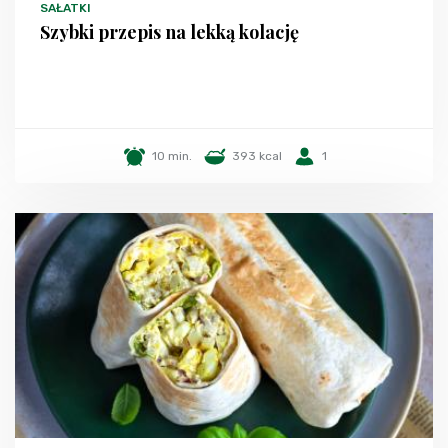
SAŁATKI
Szybki przepis na lekką kolację
10 min.
393 kcal
1