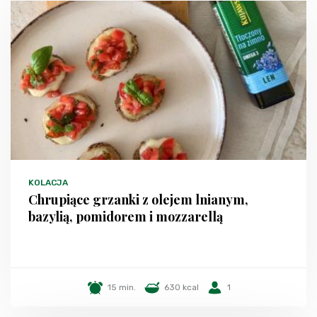
KOLACJA
Chrupiące grzanki z olejem lnianym,
bazylią, pomidorem i mozzarellą
15 min.
630 kcal
1