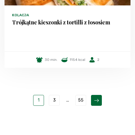
KOLACJA
Trójkątne kieszonki z tortilli z łososiem
30 min.
1154 kcal
2
1
3
...
55