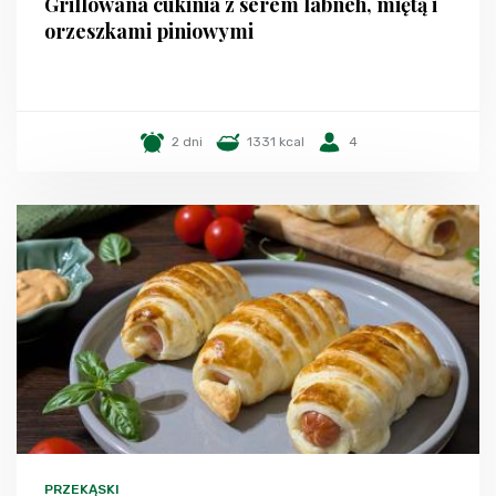
Grillowana cukinia z serem labneh, miętą i
orzeszkami piniowymi
2 dni
1331 kcal
4
PRZEKĄSKI