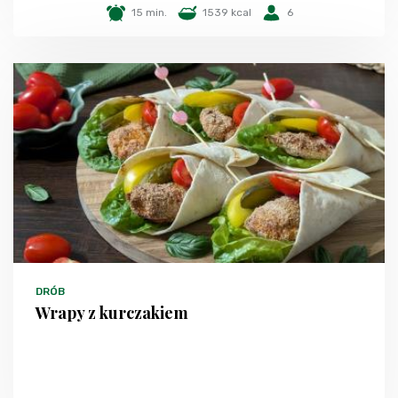
15 min.
1539 kcal
6
DRÓB
Wrapy z kurczakiem