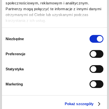
społecznościowym, reklamowym i analitycznym.
Partnerzy mogą połączyć te informacje z innymi danymi
20 min.
1838 kcal
4
otrzymanymi od Ciebie lub uzyskanymi podczas
korzystania z ich usług.
Wybór
Niezbędne
zgody
Preferencje
Statystyka
Marketing
KOLACJA
Pinsa z burratą i szynką parmeńską
Pokaż szczegóły