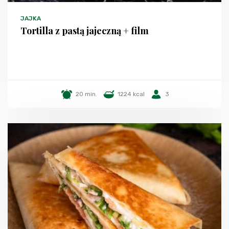
JAJKA
Tortilla z pastą jajeczną + film
20 min.
1224 kcal
3