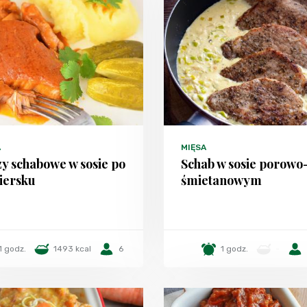
A
MIĘSA
y schabowe w sosie po
Schab w sosie porowo
iersku
śmietanowym
1 godz.
1493 kcal
6
1 godz.
-