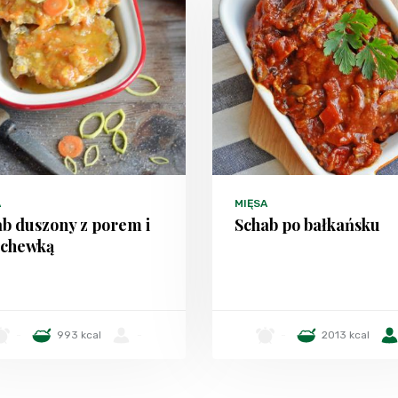
A
MIĘSA
b duszony z porem i
Schab po bałkańsku
chewką
-
993 kcal
-
-
2013 kcal