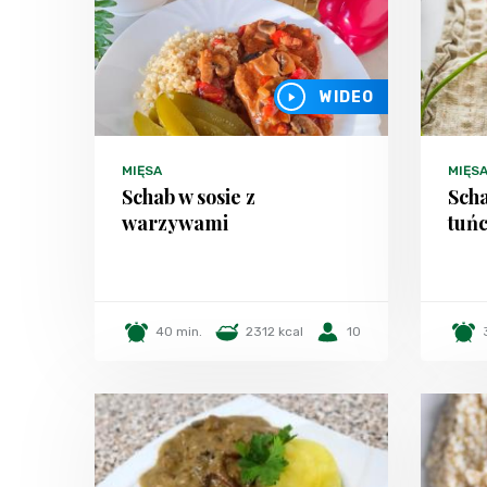
WIDEO
MIĘSA
MIĘS
Schab w sosie z
Scha
warzywami
tuń
40 min.
2312 kcal
10