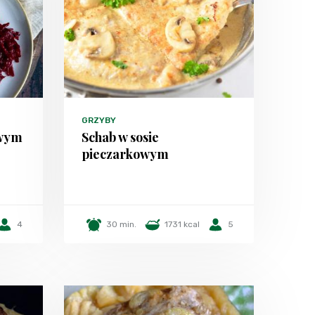
GRZYBY
owym
Schab w sosie
pieczarkowym
4
30 min.
1731 kcal
5