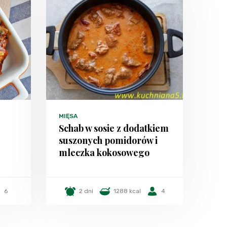
MIĘSA
Schab w sosie z dodatkiem
suszonych pomidorów i
mleczka kokosowego
6
2 dni
1288 kcal
4