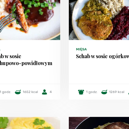
A
MIĘSA
b w sosie
Schab w sosie ogórk
chupowo-powidłowym
1 godz.
1652 kcal
4
1 godz.
1269 kcal