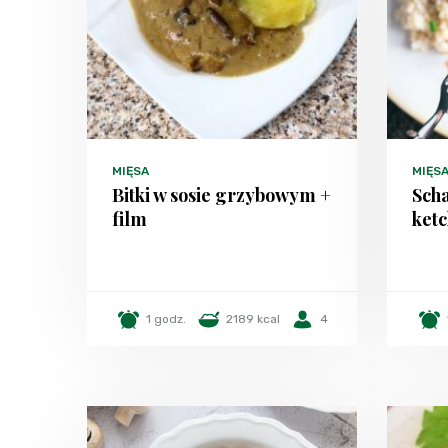
MIĘSA
MIĘS
Bitki w sosie grzybowym +
Scha
film
ket
1 godz.
2189 kcal
4