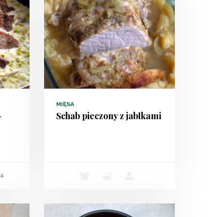
MIĘSA
-
Schab pieczony z jabłkami
4
-
-
-