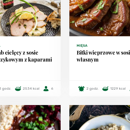
A
MIĘSA
b cielęcy z sosie
Bitki wieprzowe w sos
czykowym z kaparami
własnym
3 godz.
2534 kcal
6
2 godz.
1229 kcal