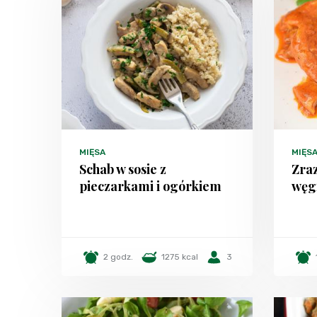
MIĘSA
MIĘS
Schab w sosie z
Zraz
pieczarkami i ogórkiem
węg
2 godz.
1275 kcal
3