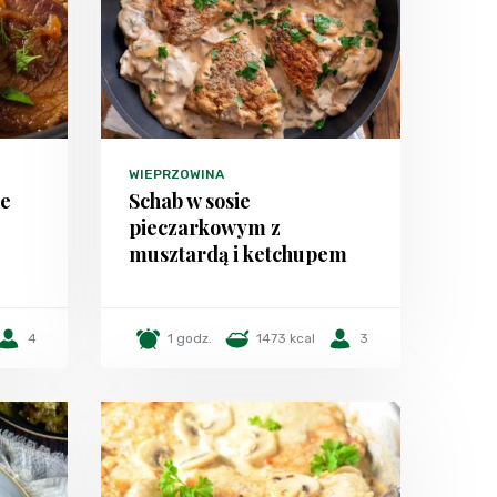
WIEPRZOWINA
ie
Schab w sosie
pieczarkowym z
musztardą i ketchupem
4
1 godz.
1473 kcal
3