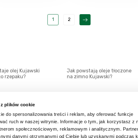
1
2
aje olej Kujawski
Jak powstają oleje tłoczone
go rzepaku?
na zimno Kujawski?
 z plików cookie
ie do spersonalizowania treści i reklam, aby oferować funkcje
Mapa serwisu
Kat
wać ruch w naszej witrynie. Informacje o tym, jak korzystasz z 
Kanały RSS
Kon
rtnerom społecznościowym, reklamowym i analitycznym. Partn
innymi danymi otrzymanymi od Ciebie lub uzyskanymi podczas k