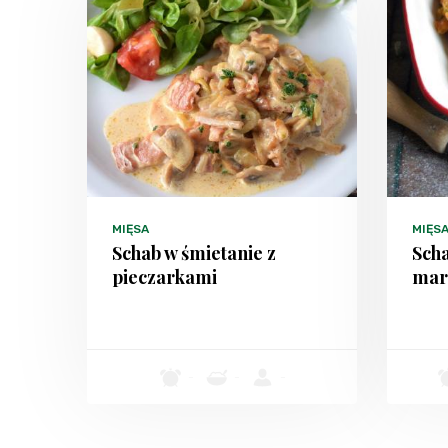
MIĘSA
MIĘS
Schab w śmietanie z
Scha
pieczarkami
mar
-
-
-