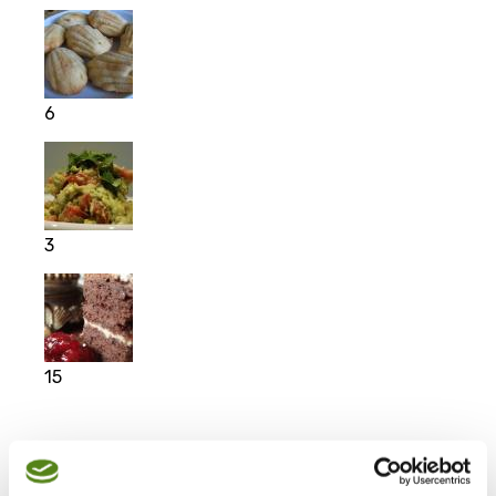
6
3
15
Moje ulubione