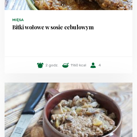
MIĘSA
Bitki wołowe w sosie cebulowym
2 godz.
1160 kcal
4