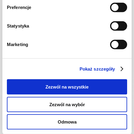
Preferencje
Statystyka
KUCHNIA POLSKA
Bitki wołowe w sosie grzybowo-cebulowym
Marketing
Pokaż szczegóły
2 godz.
1520 kcal
4
Zezwól na wszystkie
Zezwól na wybór
Odmowa