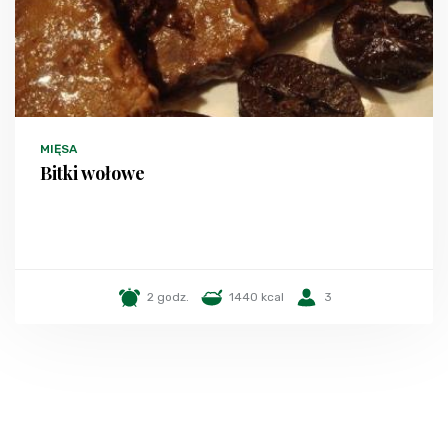
MIĘSA
Bitki wołowe
2 godz.
1440 kcal
3