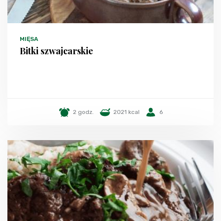
MIĘSA
Bitki szwajcarskie
2 godz.
2021 kcal
6