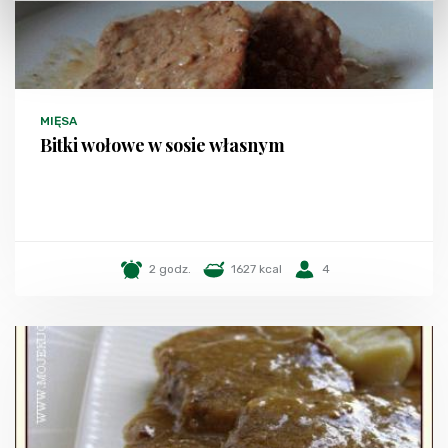
MIĘSA
Bitki wołowe w sosie własnym
2 godz.
1627 kcal
4