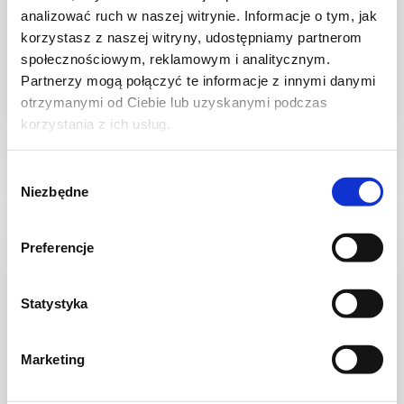
MIĘSA
analizować ruch w naszej witrynie. Informacje o tym, jak
Schab a’la polędwica łososiowa + film –
korzystasz z naszej witryny, udostępniamy partnerom
Smakowite Dania
społecznościowym, reklamowym i analitycznym.
Partnerzy mogą połączyć te informacje z innymi danymi
otrzymanymi od Ciebie lub uzyskanymi podczas
korzystania z ich usług.
4 dni
2217 kcal
8
Wybór
Niezbędne
zgody
Preferencje
Statystyka
Marketing