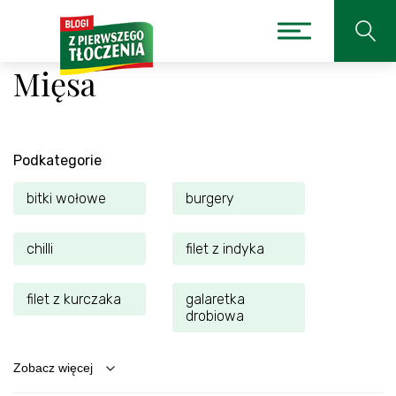
Mięsa
Podkategorie
bitki wołowe
burgery
chilli
filet z indyka
filet z kurczaka
galaretka
drobiowa