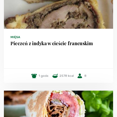
MIĘSA
Pieczeń z indyka w cieście francuskim
1 godz.
2578 kcal
8