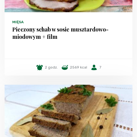
MIĘSA
Pieczony schab w sosie musztardowo-
miodowym + film
2 godz.
2569 kcal
7