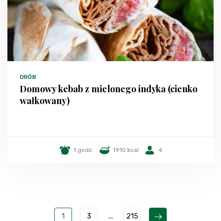
DRÓB
Domowy kebab z mielonego indyka (cienko
wałkowany)
1 godz.
1910 kcal
4
1
3
...
215