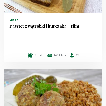
MIĘSA
Pasztet z wątróbki i kurczaka + film
2 godz.
7669 kcal
12