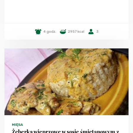
4 godz.
2957 kcal
3
MIĘSA
Żeberka wieprzowe w sosie śmietanowym z