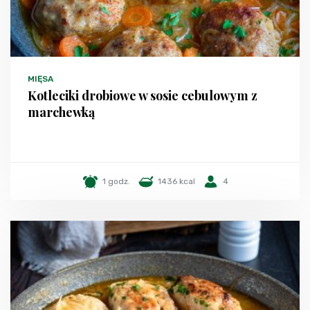
MIĘSA
Kotleciki drobiowe w sosie cebulowym z
marchewką
1 godz.
1436 kcal
4