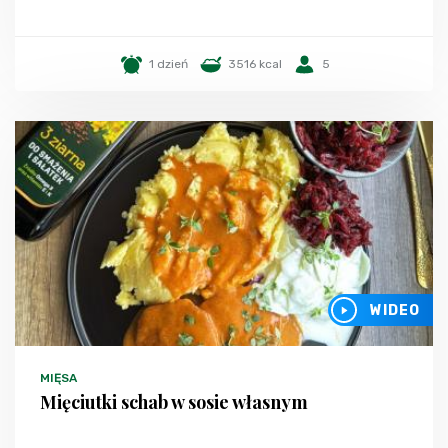
1 dzień
3516 kcal
5
WIDEO
MIĘSA
Mięciutki schab w sosie własnym