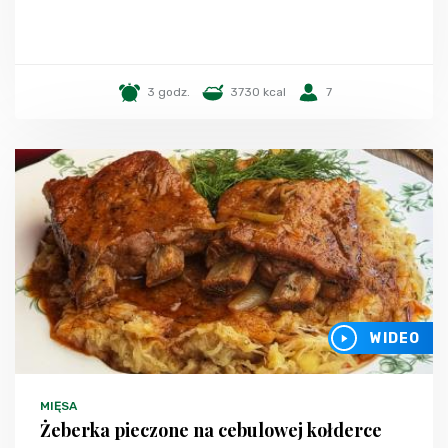
3 godz.
3730 kcal
7
WIDEO
MIĘSA
Żeberka pieczone na cebulowej kołderce