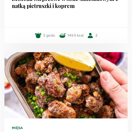
natką pietruszki i koprem
2 godz.
1453 kcal
2
MIĘSA