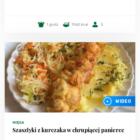
1 godz.
1562 kcal
5
WIDEO
MIĘSA
Szaszłyki z kurczaka w chrupiącej panierce