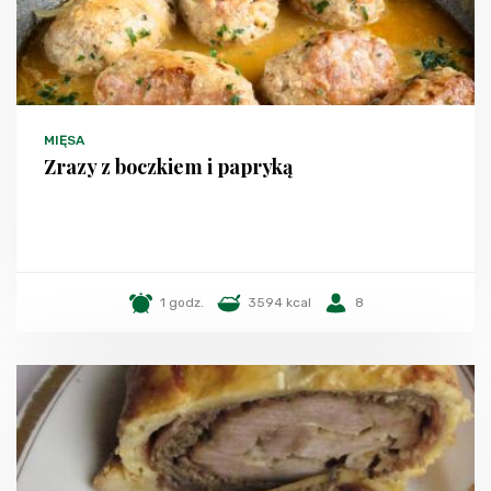
MIĘSA
Zrazy z boczkiem i papryką
1 godz.
3594 kcal
8