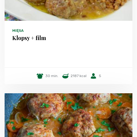
MIĘSA
Klopsy + film
30 min.
2187 kcal
5