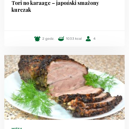
Tori no karaage – japoński smażony
kurczak
2 godz.
1033 kcal
4