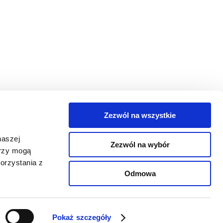
Zezwól na wszystkie
egorie
naszej
Zezwól na wybór
takt
erzy mogą
orzystania z
oguj się
Odmowa
Pokaż szczegóły