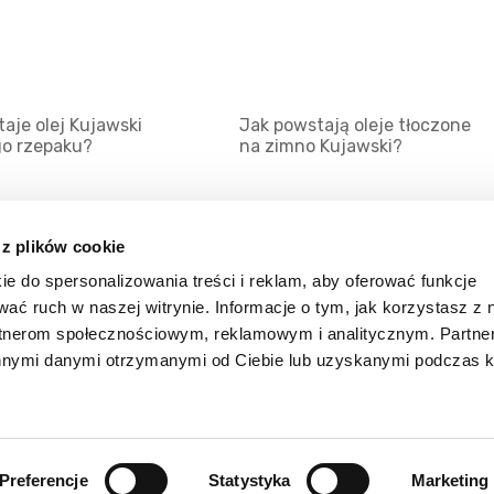
aje olej Kujawski
Jak powstają oleje tłoczone
go rzepaku?
na zimno Kujawski?
 z plików cookie
ie do spersonalizowania treści i reklam, aby oferować funkcje
Mapa serwisu
Kat
wać ruch w naszej witrynie. Informacje o tym, jak korzystasz z 
Kanały RSS
Kon
rtnerom społecznościowym, reklamowym i analitycznym. Partn
innymi danymi otrzymanymi od Ciebie lub uzyskanymi podczas k
Porady
Zal
Preferencje
Statystyka
Marketing