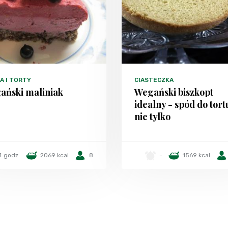
A I TORTY
CIASTECZKA
ański maliniak
Wegański biszkopt
idealny - spód do tortu
nie tylko
4 godz.
2069 kcal
8
-
1569 kcal