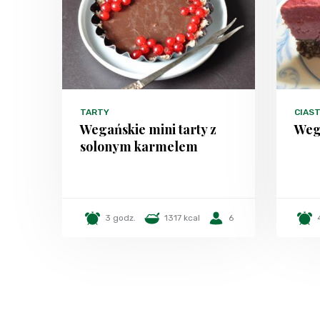
TARTY
CIAST
Wegańskie mini tarty z
Weg
solonym karmelem
3 godz.
1317 kcal
6