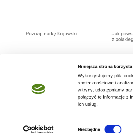
Poznaj markę Kujawski
Jak powst
z polskie
Niniejsza strona korzysta
Wykorzystujemy pliki cook
O serwisie
społecznościowe i analizo
Regulamin
witryny, udostępniamy pa
połączyć te informacje z 
Polityka prywatności
ich usług.
Wybór
Niezbędne
Copyright @2026 zpierwszegotloczenia.pl
zgody