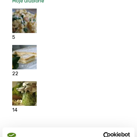
Moje ulubione
5
22
14
Moje ulubione