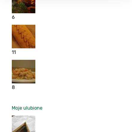
6
11
8
Moje ulubione