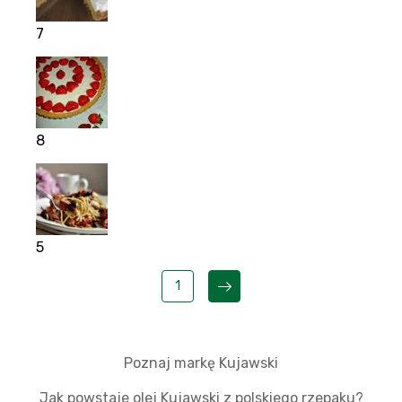
7
8
5
1
Poznaj markę Kujawski
Jak powstaje olej Kujawski z polskiego rzepaku?