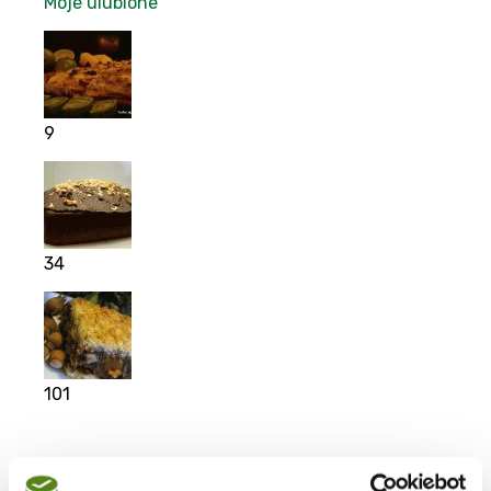
Moje ulubione
9
34
101
Moje ulubione