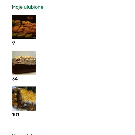
Moje ulubione
9
34
101