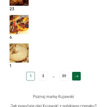
23
6
1
1
3
...
39
Poznaj markę Kujawski
Jak powstaje olej Kujawski z polskiego rzepaku?