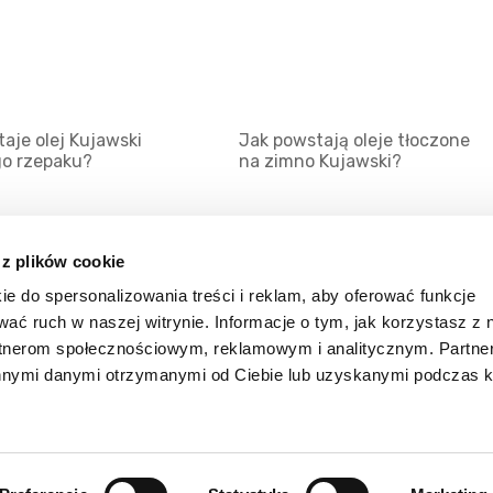
aje olej Kujawski
Jak powstają oleje tłoczone
go rzepaku?
na zimno Kujawski?
 z plików cookie
ie do spersonalizowania treści i reklam, aby oferować funkcje
Mapa serwisu
Kat
wać ruch w naszej witrynie. Informacje o tym, jak korzystasz z 
Kanały RSS
Kon
rtnerom społecznościowym, reklamowym i analitycznym. Partn
innymi danymi otrzymanymi od Ciebie lub uzyskanymi podczas k
Porady
Zal