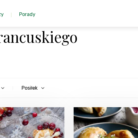
zy
Porady
francuskiego
Posiłek