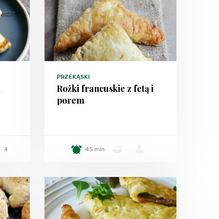
PRZEKĄSKI
a
Rożki francuskie z fetą i
porem
4
45 min.
-
-