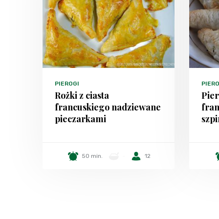
PIEROGI
PIERO
Rożki z ciasta
Pier
francuskiego nadziewane
fran
pieczarkami
szp
50 min.
-
12