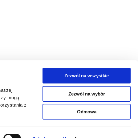
Zezwól na wszystkie
egorie
naszej
Zezwól na wybór
takt
erzy mogą
orzystania z
oguj się
Odmowa