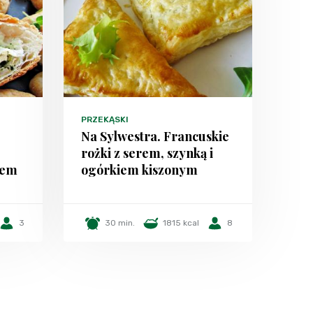
PRZEKĄSKI
Na Sylwestra. Francuskie
rożki z serem, szynką i
iem
ogórkiem kiszonym
3
30 min.
1815 kcal
8