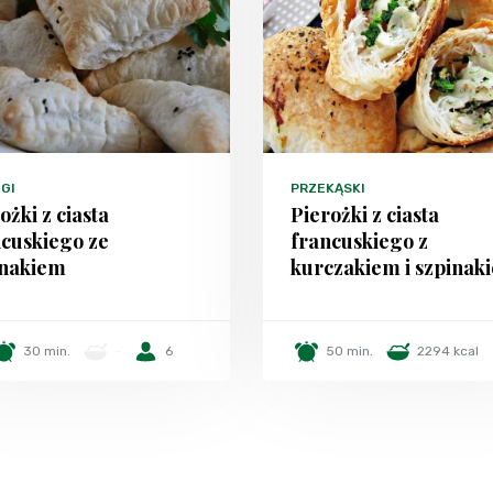
GI
PRZEKĄSKI
ożki z ciasta
Pierożki z ciasta
cuskiego ze
francuskiego z
inakiem
kurczakiem i szpinak
30 min.
-
6
50 min.
2294 kcal