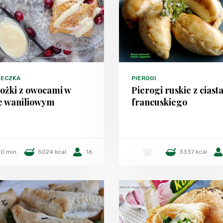
TECZKA
PIEROGI
ożki z owocami w
Pierogi ruskie z ciast
ie waniliowym
francuskiego
0 min.
5024 kcal
16
-
3337 kcal