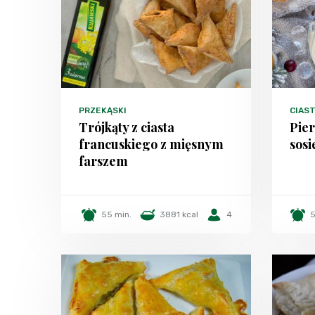
PRZEKĄSKI
CIAS
Trójkąty z ciasta
Pier
francuskiego z mięsnym
sos
farszem
55 min.
3881 kcal
4
5