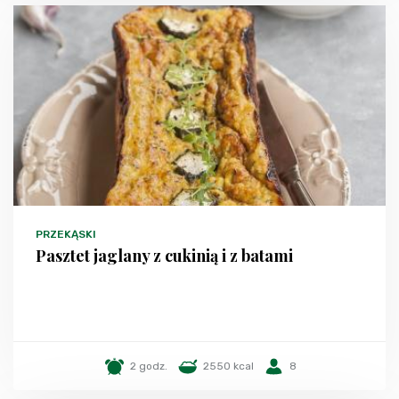
PRZEKĄSKI
Pasztet jaglany z cukinią i z batami
2 godz.
2550 kcal
8