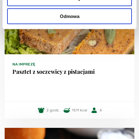
Odmowa
NA IMPREZĘ
Pasztet z soczewicy z pistacjami
2 godz.
1511 kcal
6