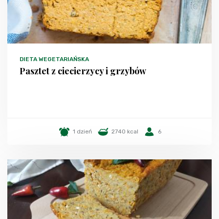
DIETA WEGETARIAŃSKA
Pasztet z ciecierzycy i grzybów
1 dzień
2740 kcal
6