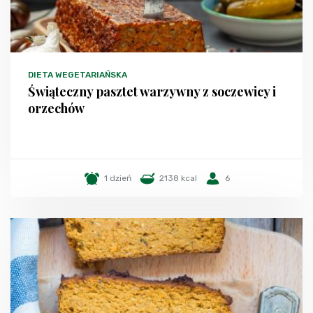
DIETA WEGETARIAŃSKA
Świąteczny pasztet warzywny z soczewicy i
orzechów
1 dzień
2138 kcal
6