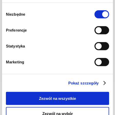
Wybór
Niezbędne
zgody
Preferencje
Statystyka
KUCHNIA POLSKA
Wegański pasztet Wielkanocny
Marketing
Pokaż szczegóły
4 godz.
2127 kcal
8
Zezwól na wszystkie
Zezwól na wybór