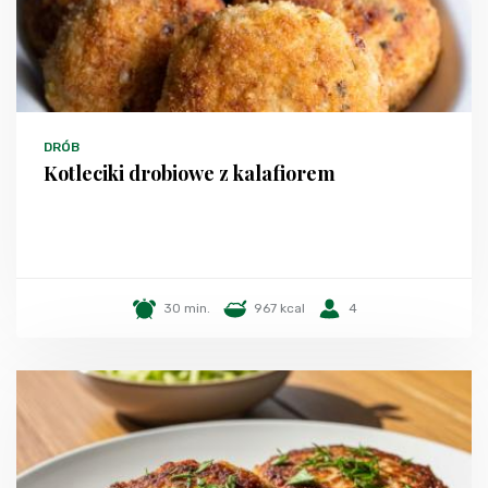
DRÓB
Kotleciki drobiowe z kalafiorem
30 min.
967 kcal
4