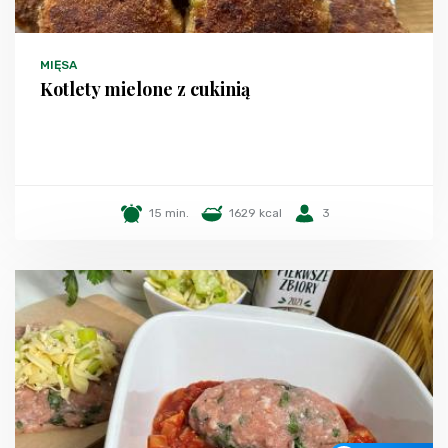
MIĘSA
Kotlety mielone z cukinią
15 min.
1629 kcal
3