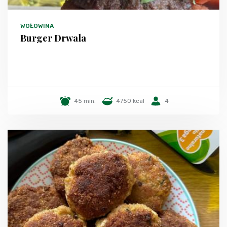
WOŁOWINA
Burger Drwala
45 min.
4750 kcal
4