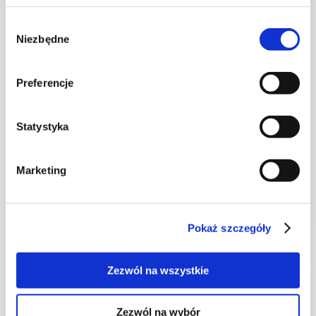
Wybór
Niezbędne
zgody
Preferencje
Statystyka
NA LETNI OBIAD
Klopsiki drobiowe w sosie kurkowym
Marketing
Pokaż szczegóły
35 min.
1843 kcal
4
Zezwól na wszystkie
Zezwól na wybór