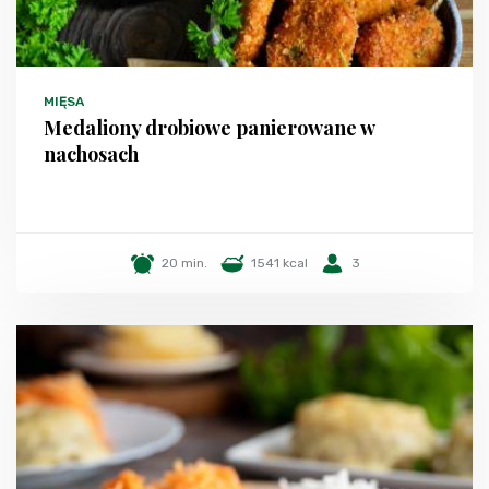
MIĘSA
Medaliony drobiowe panierowane w
nachosach
20 min.
1541 kcal
3