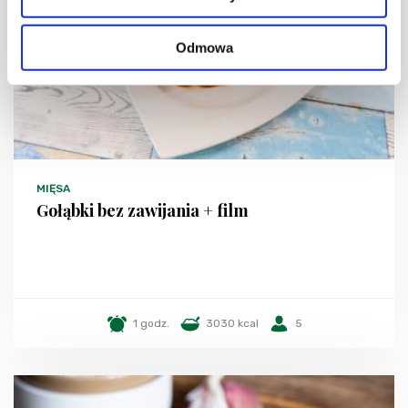
Odmowa
MIĘSA
Gołąbki bez zawijania + film
1 godz.
3030 kcal
5