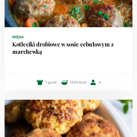
MIĘSA
Kotleciki drobiowe w sosie cebulowym z
marchewką
1 godz.
1436 kcal
4