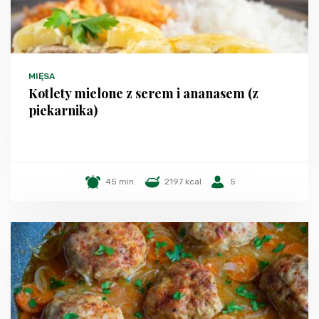
MIĘSA
Kotlety mielone z serem i ananasem (z
piekarnika)
45 min.
2197 kcal
5