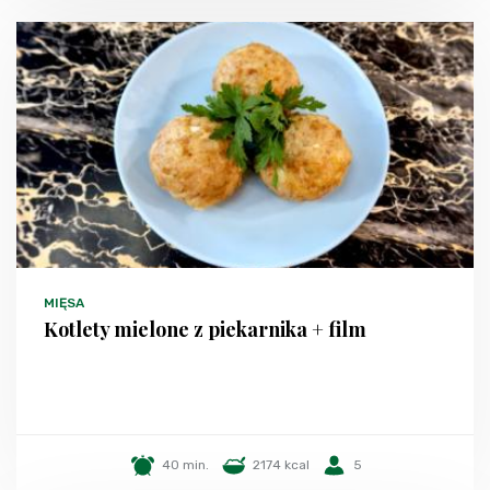
MIĘSA
Kotlety mielone z piekarnika + film
40 min.
2174 kcal
5