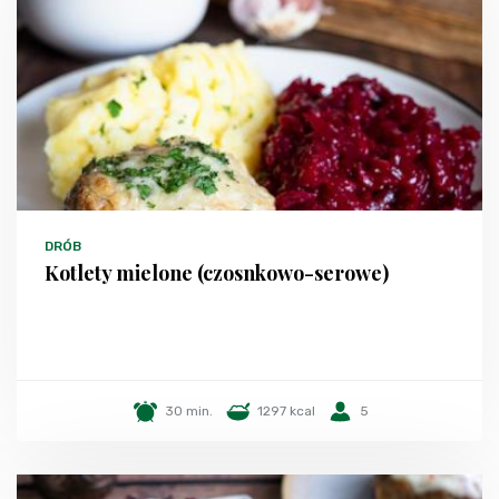
DRÓB
Kotlety mielone (czosnkowo-serowe)
30 min.
1297 kcal
5