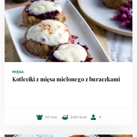
MIĘSA
Kotleciki z mięsa mielonego z buraczkami
50 min.
2421 kcal
4