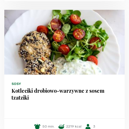
SOSY
Kotleciki drobiowo-warzywne z sosem
tzatziki
50 min.
2219 kcal
3