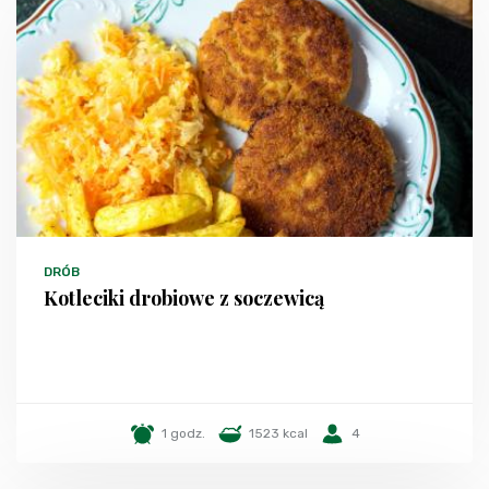
DRÓB
Kotleciki drobiowe z soczewicą
1 godz.
1523 kcal
4