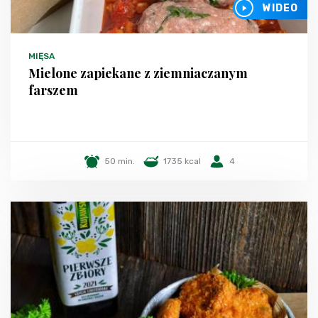
WIDEO
MIĘSA
Mielone zapiekane z ziemniaczanym
farszem
50 min.
1735 kcal
4