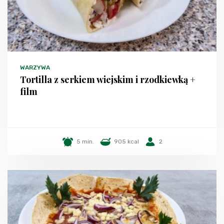
WARZYWA
Tortilla z serkiem wiejskim i rzodkiewką +
film
5 min.
905 kcal
2