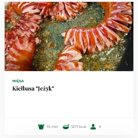
MIĘSA
Kiełbasa "Jeżyk"
15 min.
1271 kcal
4