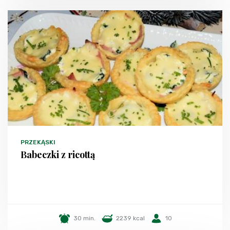
PRZEKĄSKI
Babeczki z ricottą
30 min.
2239 kcal
10