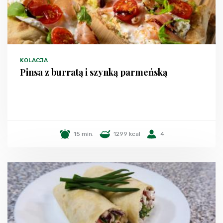
KOLACJA
Pinsa z burratą i szynką parmeńską
15 min.
1299 kcal
4