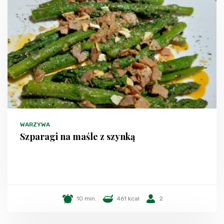
WARZYWA
Szparagi na maśle z szynką
10 min.
461 kcal
2