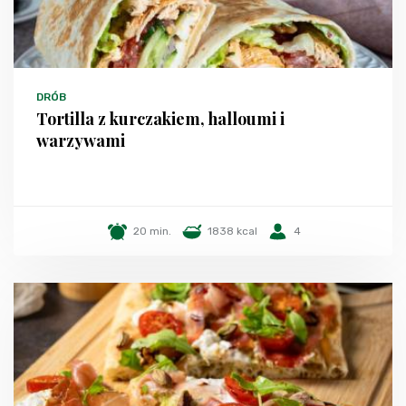
DRÓB
Tortilla z kurczakiem, halloumi i
warzywami
20 min.
1838 kcal
4