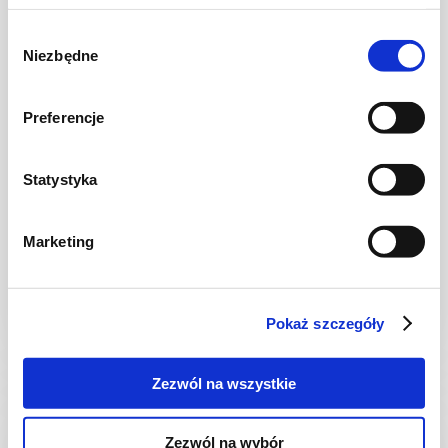
Wybór
Niezbędne
zgody
Preferencje
Statystyka
SER
Składana tortilla z serkiem kanapkowym i
pieczarkami
Marketing
Pokaż szczegóły
20 min.
508 kcal
2
Zezwól na wszystkie
Zezwól na wybór