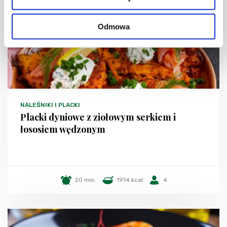
Odmowa
NALEŚNIKI I PLACKI
Placki dyniowe z ziołowym serkiem i
łososiem wędzonym
20 min.
1914 kcal
4