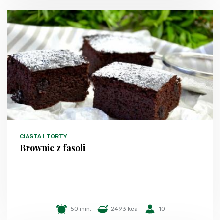
CIASTA I TORTY
Brownie z fasoli
50 min.
2493 kcal
10