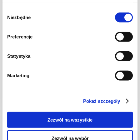
Wybór
Niezbędne
zgody
Preferencje
Statystyka
TARTY
Wegańska tarta czekoladowa z solą morską
Marketing
Pokaż szczegóły
1 godz.
3209 kcal
10
Zezwól na wszystkie
Zezwól na wybór