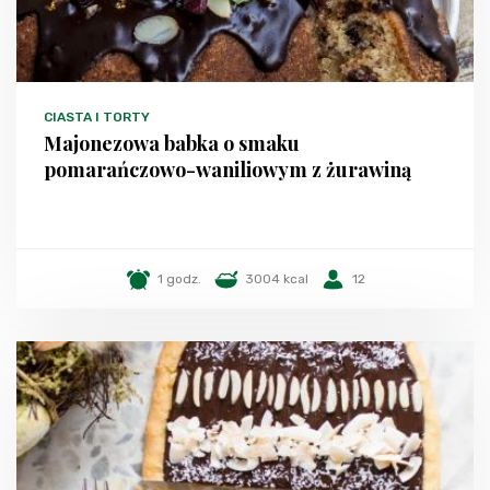
CIASTA I TORTY
Majonezowa babka o smaku
pomarańczowo-waniliowym z żurawiną
1 godz.
3004 kcal
12