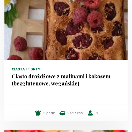
CIASTA I TORTY
Ciasto drożdżowe z malinami i kokosem
(bezglutenowe, wegańskie)
2 godz.
2497 kcal
8