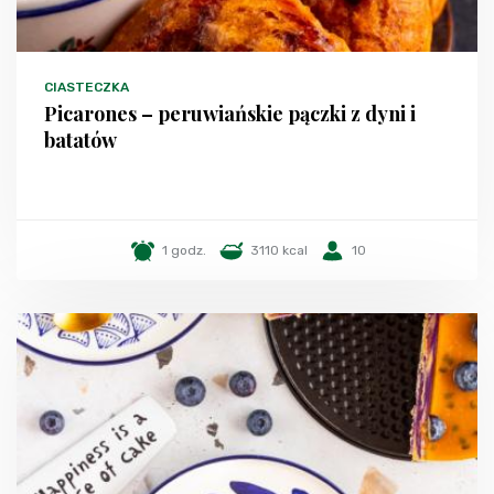
CIASTECZKA
Picarones – peruwiańskie pączki z dyni i
batatów
1 godz.
3110 kcal
10