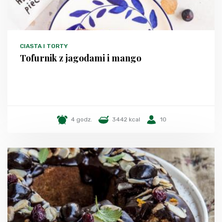
CIASTA I TORTY
Tofurnik z jagodami i mango
4 godz.
3442 kcal
10