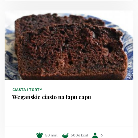
CIASTA I TORTY
Wegańskie ciasto na łapu capu
50 min.
5006 kcal
6