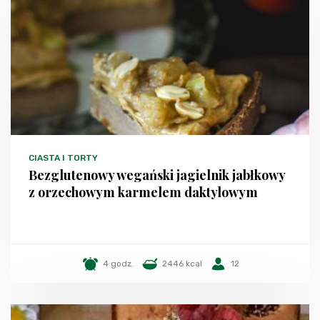
CIASTA I TORTY
Bezglutenowy wegański jagielnik jabłkowy
z orzechowym karmelem daktylowym
4 godz.
2446 kcal
12