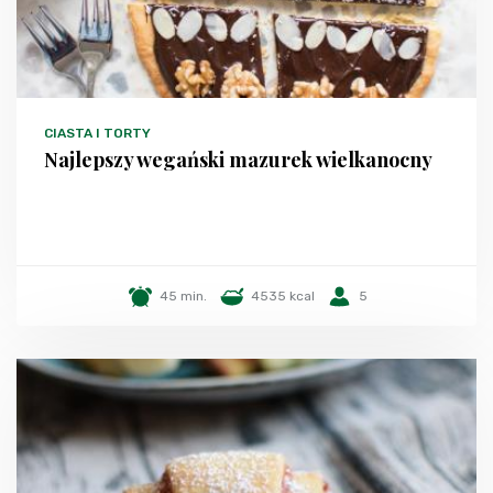
CIASTA I TORTY
Najlepszy wegański mazurek wielkanocny
45 min.
4535 kcal
5