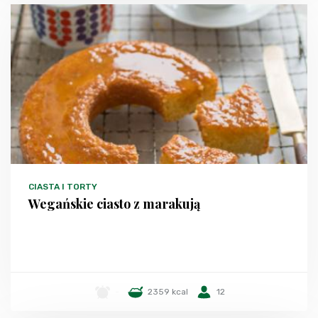
CIASTA I TORTY
Wegańskie ciasto z marakują
-
2359 kcal
12