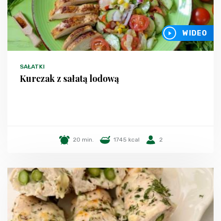
WIDEO
SAŁATKI
Kurczak z sałatą lodową
20 min.
1745 kcal
2