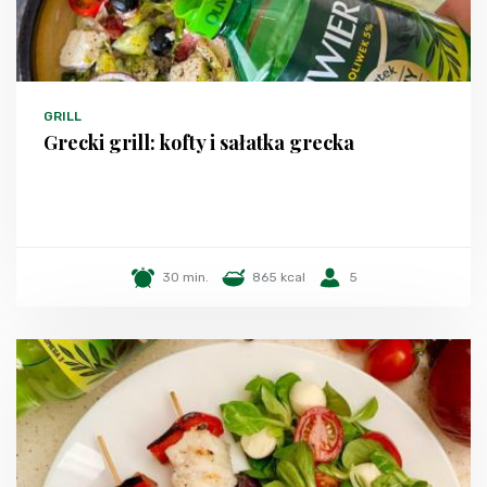
GRILL
Grecki grill: kofty i sałatka grecka
30 min.
865 kcal
5