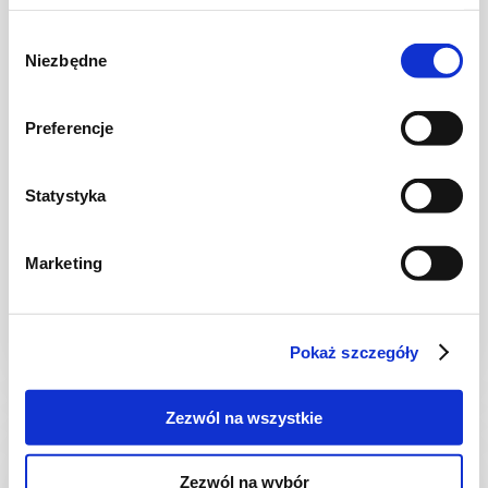
Wybór
Niezbędne
zgody
Preferencje
WIDEO
Statystyka
SAŁATKI
Pierś z kurczaka z lekką sałatką obiadową
Marketing
Pokaż szczegóły
20 min.
1410 kcal
4
Zezwól na wszystkie
Zezwól na wybór