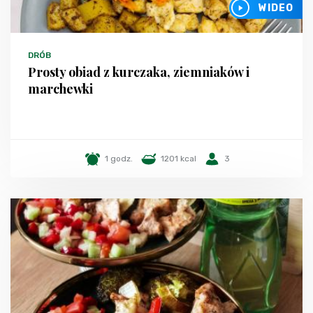
WIDEO
DRÓB
Prosty obiad z kurczaka, ziemniaków i
marchewki
1 godz.
1201 kcal
3