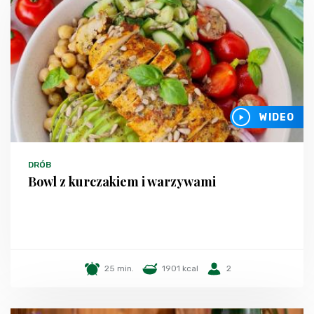
WIDEO
DRÓB
Bowl z kurczakiem i warzywami
25 min.
1901 kcal
2