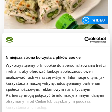
WIDEO
DRÓB
Delikatne roladki drobiowe ze szparagami
z chrupiącą surówką
Niniejsza strona korzysta z plików cookie
Wykorzystujemy pliki cookie do spersonalizowania treści
i reklam, aby oferować funkcje społecznościowe i
1 godz.
3071 kcal
4
analizować ruch w naszej witrynie. Informacje o tym, jak
korzystasz z naszej witryny, udostępniamy partnerom
społecznościowym, reklamowym i analitycznym.
Partnerzy mogą połączyć te informacje z innymi danymi
otrzymanymi od Ciebie lub uzyskanymi podczas
korzystania z ich usług.