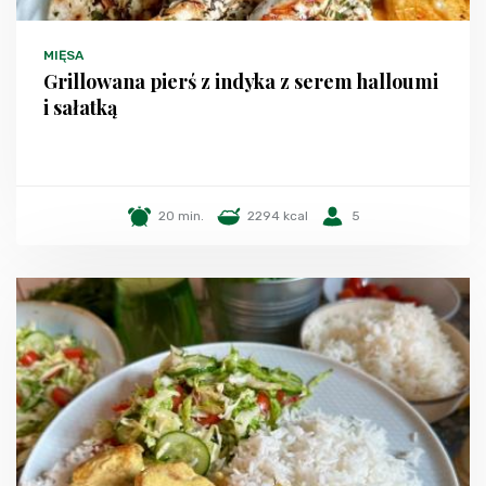
MIĘSA
Grillowana pierś z indyka z serem halloumi
i sałatką
20 min.
2294 kcal
5