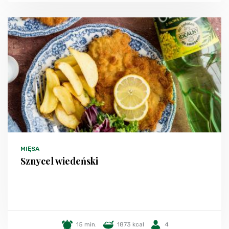
MIĘSA
Sznycel wiedeński
15 min.
1873 kcal
4