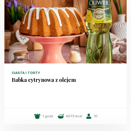
CIASTA I TORTY
Babka cytrynowa z olejem
1 godz.
4073 kcal
10