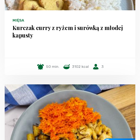
MIĘSA
Kurczak curry z ryżem i surówką z młodej
kapusty
50 min.
3102 kcal
3