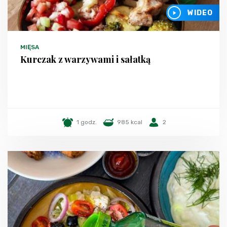
WIDEO
MIĘSA
Kurczak z warzywami i sałatką
1 godz.
985 kcal
2