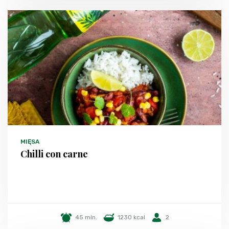
MIĘSA
Chilli con carne
45 min.
1230 kcal
2