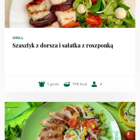
GRILL
Szaszłyk z dorsza i sałatka z roszponką
1 godz.
798 kcal
4