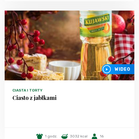
WIDEO
CIASTA I TORTY
Ciasto z jabłkami
1 godz.
3032 kcal
16