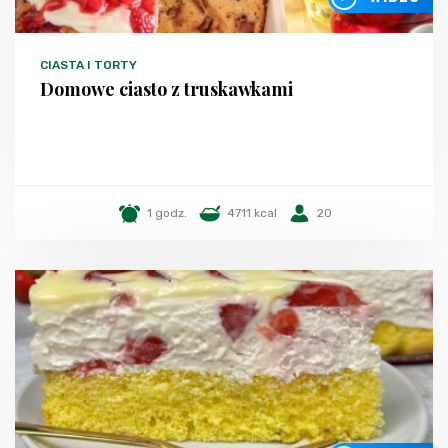
CIASTA I TORTY
Domowe ciasto z truskawkami
1 godz.
4711 kcal
20