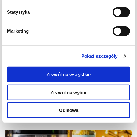
Statystyka
Marketing
WIDEO
Pokaż szczegóły
CIASTA I TORTY
Rolada biszkoptowa „Orzech laskowy i
Zezwól na wszystkie
czekolada”
Zezwól na wybór
Odmowa
2 dni
5385 kcal
6