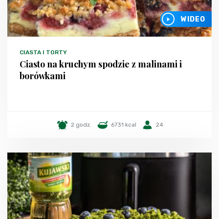
WIDEO
CIASTA I TORTY
Ciasto na kruchym spodzie z malinami i
borówkami
2 godz.
6731 kcal
24