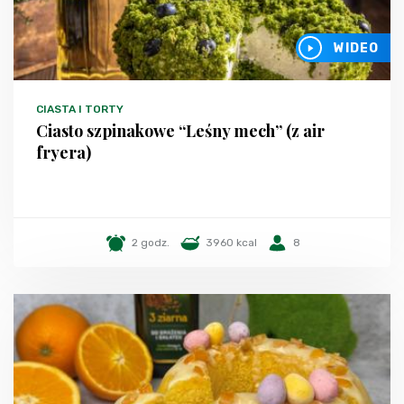
WIDEO
CIASTA I TORTY
Ciasto szpinakowe “Leśny mech” (z air
fryera)
2 godz.
3960 kcal
8