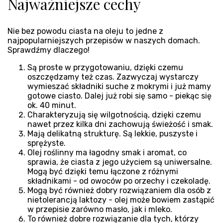
Najważniejsze cechy
Nie bez powodu ciasta na oleju to jedne z
najpopularniejszych przepisów w naszych domach.
Sprawdźmy dlaczego!
Są proste w przygotowaniu, dzięki czemu
oszczędzamy też czas. Zazwyczaj wystarczy
wymieszać składniki suche z mokrymi i już mamy
gotowe ciasto. Dalej już robi się samo - piekąc się
ok. 40 minut.
Charakteryzują się wilgotnością, dzięki czemu
nawet przez kilka dni zachowują świeżość i smak.
Mają delikatną strukturę. Są lekkie, puszyste i
sprężyste.
Olej roślinny ma łagodny smak i aromat, co
sprawia, że ciasta z jego użyciem są uniwersalne.
Mogą być dzięki temu łączone z różnymi
składnikami - od owoców po orzechy i czekoladę.
Mogą być również dobry rozwiązaniem dla osób z
nietolerancją laktozy - olej może bowiem zastąpić
w przepisie zarówno masło, jak i mleko.
To również dobre rozwiązanie dla tych, którzy