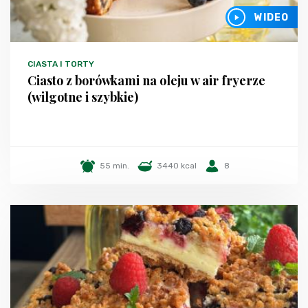
WIDEO
CIASTA I TORTY
Ciasto z borówkami na oleju w air fryerze
(wilgotne i szybkie)
55 min.
3440 kcal
8