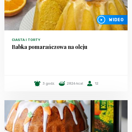
WIDEO
CIASTA I TORTY
Babka pomarańczowa na oleju
3 godz.
2826 kcal
12