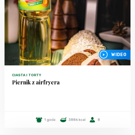
WIDEO
CIASTA I TORTY
Piernik z airfryera
1 godz.
3886 kcal
8