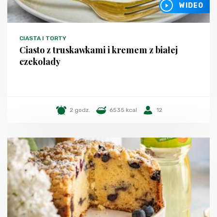
WIDEO
CIASTA I TORTY
Ciasto z truskawkami i kremem z białej
czekolady
2 godz.
6535 kcal
12