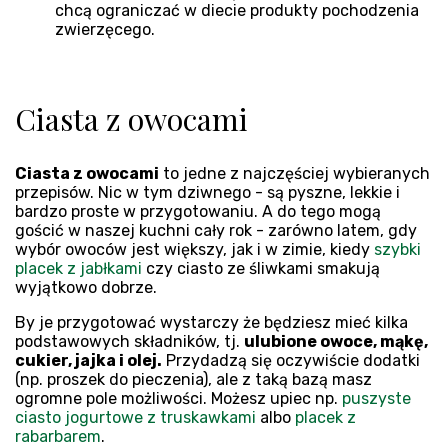
chcą ograniczać w diecie produkty pochodzenia
zwierzęcego.
Ciasta z owocami
Ciasta z owocami
to jedne z najczęściej wybieranych
przepisów. Nic w tym dziwnego - są pyszne, lekkie i
bardzo proste w przygotowaniu. A do tego mogą
gościć w naszej kuchni cały rok - zarówno latem, gdy
wybór owoców jest większy, jak i w zimie, kiedy
szybki
placek z jabłkami
czy ciasto ze śliwkami smakują
wyjątkowo dobrze.
By je przygotować wystarczy że będziesz mieć kilka
podstawowych składników, tj.
ulubione owoce, mąkę,
cukier, jajka i olej.
Przydadzą się oczywiście dodatki
(np. proszek do pieczenia), ale z taką bazą masz
ogromne pole możliwości. Możesz upiec np.
puszyste
ciasto jogurtowe z truskawkami
albo
placek z
rabarbarem
.