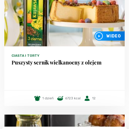
WIDEO
CIASTA I TORTY
Puszysty sernik wielkanocny z olejem
1 dzień
6723 kcal
12