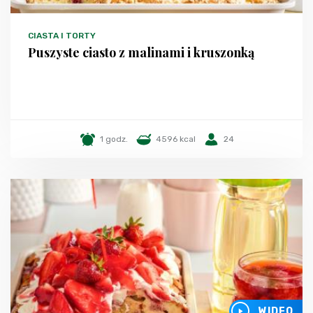
CIASTA I TORTY
Puszyste ciasto z malinami i kruszonką
1 godz.
4596 kcal
24
WIDEO