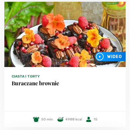
WIDEO
CIASTA I TORTY
Buraczane brownie
50 min.
4988 kcal
15