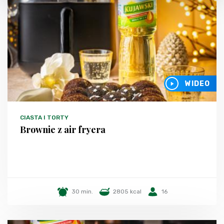
WIDEO
CIASTA I TORTY
Brownie z air fryera
30 min.
2805 kcal
16