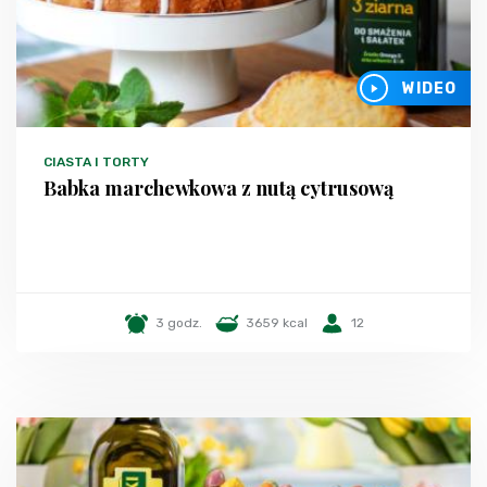
WIDEO
CIASTA I TORTY
Babka marchewkowa z nutą cytrusową
3 godz.
3659 kcal
12