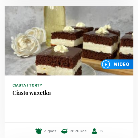
WIDEO
CIASTA I TORTY
Ciasto wuzetka
3 godz.
9890 kcal
12