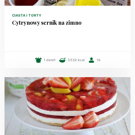
CIASTA I TORTY
Cytrynowy sernik na zimno
1 dzień
3332 kcal
16