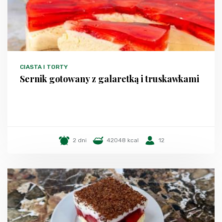
CIASTA I TORTY
Sernik gotowany z galaretką i truskawkami
2 dni
42048 kcal
12