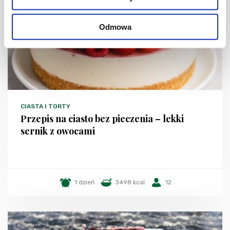
Odmowa
CIASTA I TORTY
Przepis na ciasto bez pieczenia – lekki
sernik z owocami
1 dzień
3498 kcal
12