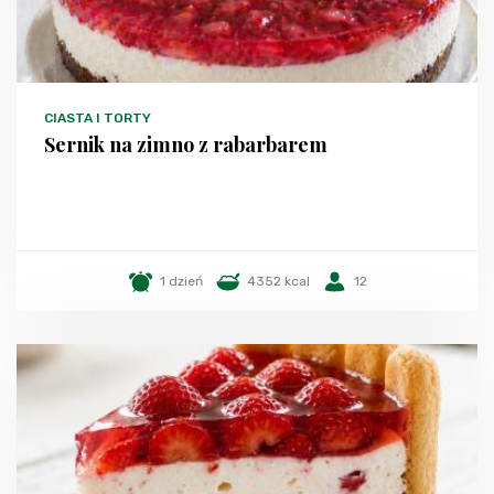
CIASTA I TORTY
Sernik na zimno z rabarbarem
1 dzień
4352 kcal
12