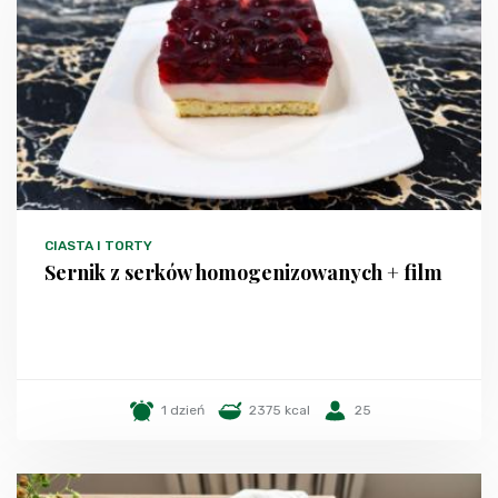
CIASTA I TORTY
Sernik z serków homogenizowanych + film
1 dzień
2375 kcal
25