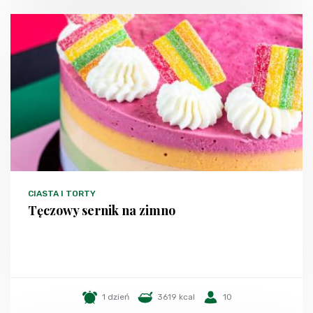
CIASTA I TORTY
Tęczowy sernik na zimno
1 dzień
3619 kcal
10