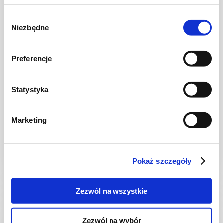
Wybór
Niezbędne
zgody
Preferencje
Statystyka
CIASTA I TORTY
Sernik na zimno z mandarynkami + film
Marketing
Pokaż szczegóły
1 dzień
4111 kcal
20
Zezwól na wszystkie
Zezwól na wybór