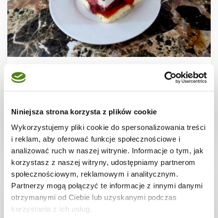
CIASTA I TORTY
Sernik na zimno na biszkoptach z galaretką
i truskawkami bez pieczenia + fi…
Niniejsza strona korzysta z plików cookie
Wykorzystujemy pliki cookie do spersonalizowania treści
i reklam, aby oferować funkcje społecznościowe i
2 dni
1393 kcal
24
analizować ruch w naszej witrynie. Informacje o tym, jak
korzystasz z naszej witryny, udostępniamy partnerom
społecznościowym, reklamowym i analitycznym.
Partnerzy mogą połączyć te informacje z innymi danymi
otrzymanymi od Ciebie lub uzyskanymi podczas
korzystania z ich usług.