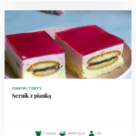
CIASTA I TORTY
Sernik z pianką
1 dzień
6645 kcal
24