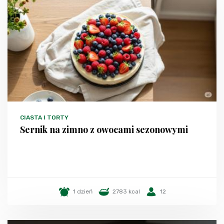
CIASTA I TORTY
Sernik na zimno z owocami sezonowymi
1 dzień
2783 kcal
12