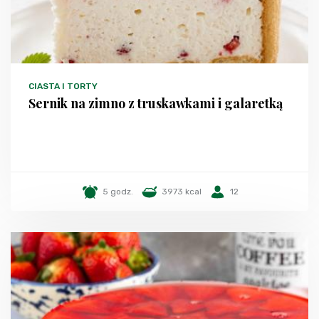
CIASTA I TORTY
Sernik na zimno z truskawkami i galaretką
5 godz.
3973 kcal
12