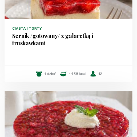
CIASTA I TORTY
Sernik /gotowany/ z galaretką i
truskawkami
1 dzień
4438 kcal
12