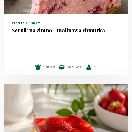
CIASTA I TORTY
Sernik na zimno - malinowa chmurka
1 dzień
3871 kcal
12