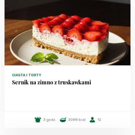
CIASTA I TORTY
Sernik na zimno z truskawkami
3 godz.
3088 kcal
12