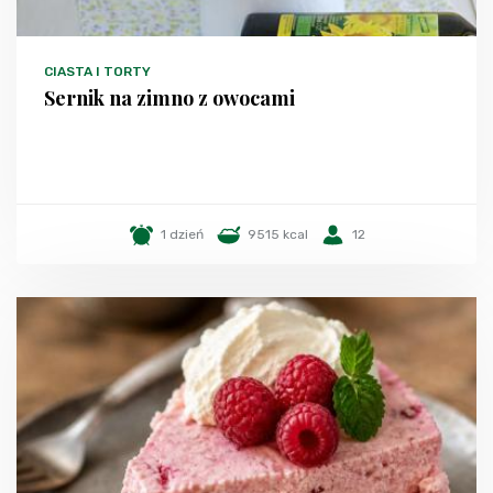
CIASTA I TORTY
Sernik na zimno z owocami
1 dzień
9515 kcal
12