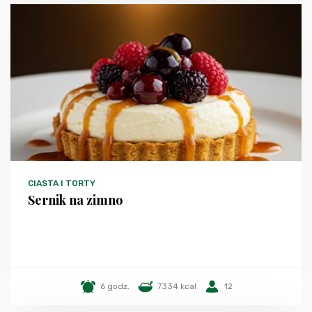
CIASTA I TORTY
Sernik na zimno
6 godz.
7334 kcal
12