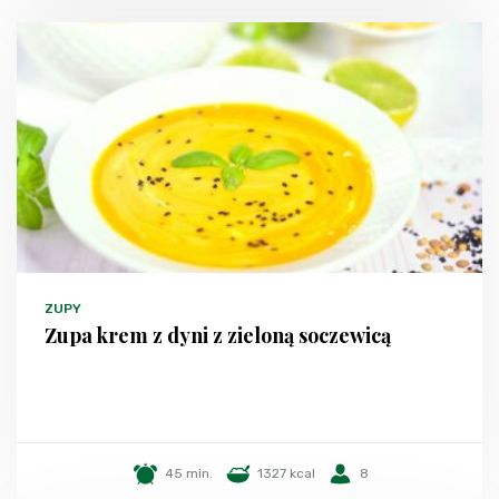
ZUPY
Zupa krem z dyni z zieloną soczewicą
45 min.
1327 kcal
8