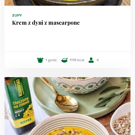
ZUPY
Krem z dyni z mascarpone
1 godz.
1118 kcal
4