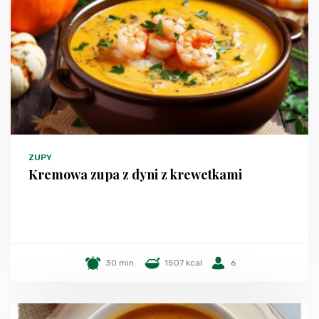
ZUPY
Kremowa zupa z dyni z krewetkami
30 min.
1507 kcal
6