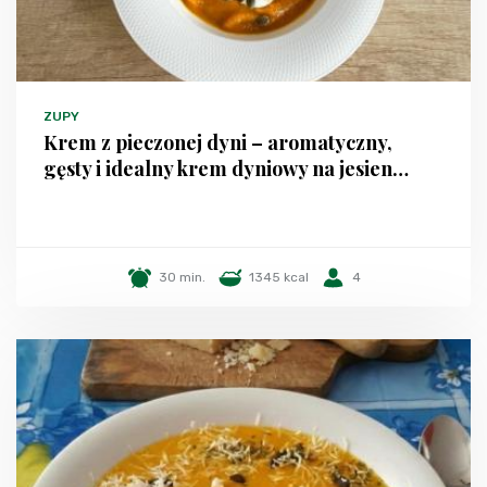
ZUPY
Krem z pieczonej dyni – aromatyczny,
gęsty i idealny krem dyniowy na jesien…
30 min.
1345 kcal
4