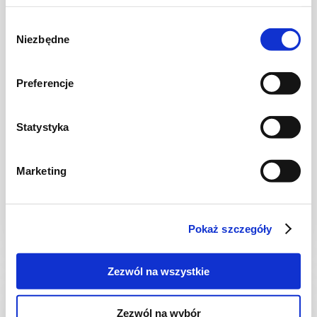
Wybór
Niezbędne
zgody
Preferencje
Statystyka
ZUPY
Zupa przeciwzapalna
Marketing
Pokaż szczegóły
30 min.
1832 kcal
6
Zezwól na wszystkie
Zezwól na wybór