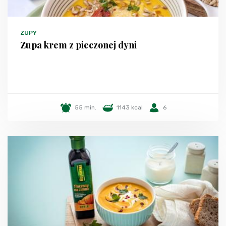
ZUPY
Zupa krem z pieczonej dyni
55 min.
1143 kcal
6