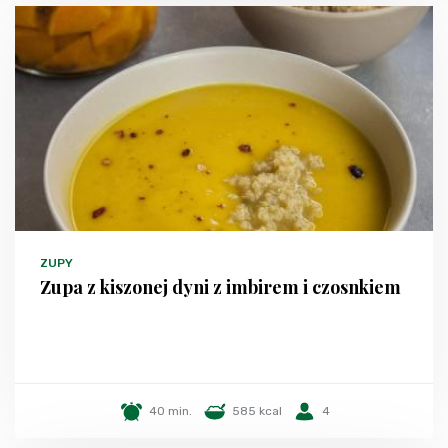
ZUPY
Zupa z kiszonej dyni z imbirem i czosnkiem
40 min.
585 kcal
4