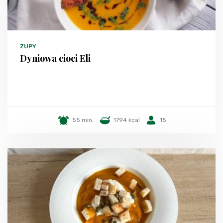
ZUPY
Dyniowa cioci Eli
55 min.
1794 kcal
15