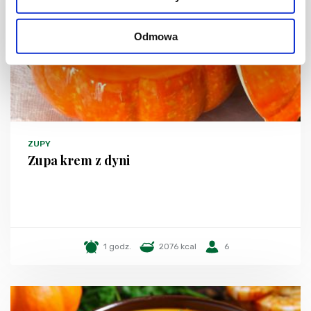
Odmowa
ZUPY
Zupa krem z dyni
1 godz.
2076 kcal
6