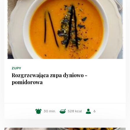
ZUPY
Rozgrzewająca zupa dyniowo -
pomidorowa
30 min.
528 kcal
6