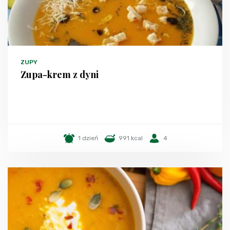
ZUPY
Zupa-krem z dyni
1 dzień
991 kcal
4