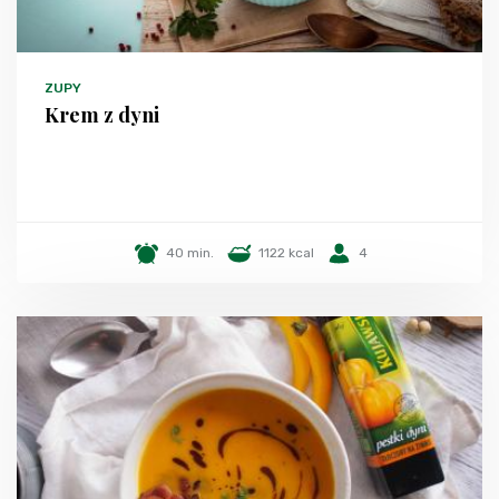
ZUPY
Krem z dyni
40 min.
1122 kcal
4